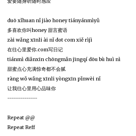
爱要随身听随时感应
duō xǐhuan nǐ jiào honey tiányánmìyǔ
多喜欢你叫honey 甜言蜜语
zài wǎng xīnli ài nǐ dot com xiě rìjì
在往心里爱你.com写日记
tiánmì diǎnxīn chōngmǎn jīngqí dōu bù huì nì
甜蜜点心充满惊奇都不会腻
ràng wǒ wǎng xīnli yòngxīn pǐnwèi nǐ
让我往心里用心品味你
--------------
Repeat @@
Repeat Reff