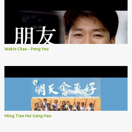
Wakin Chau - Peng You
Ming Tian Hui Geng Hao