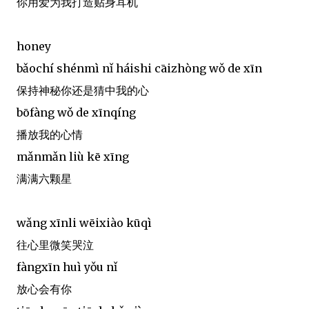
你用爱为我打造贴身耳机
honey
bǎochí shénmì nǐ háishi cāizhòng wǒ de xīn
保持神秘你还是猜中我的心
bōfàng wǒ de xīnqíng
播放我的心情
mǎnmǎn liù kē xīng
满满六颗星
wǎng xīnli wēixiào kūqì
往心里微笑哭泣
fàngxīn huì yǒu nǐ
放心会有你