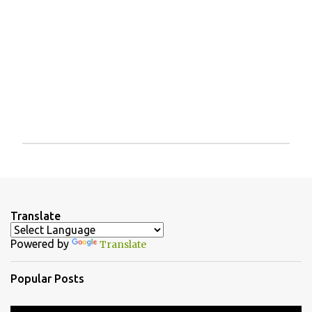
P
o
s
t
a
Translate
C
o
Powered by
Translate
m
m
e
Popular Posts
n
t