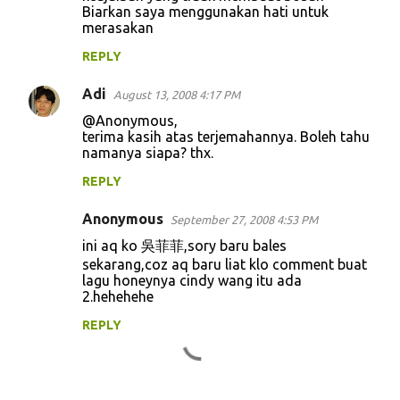
Biarkan saya menggunakan hati untuk
merasakan
REPLY
Adi
August 13, 2008 4:17 PM
@Anonymous,
terima kasih atas terjemahannya. Boleh tahu
namanya siapa? thx.
REPLY
Anonymous
September 27, 2008 4:53 PM
ini aq ko 吳菲菲,sory baru bales
sekarang,coz aq baru liat klo comment buat
lagu honeynya cindy wang itu ada
2.hehehehe
REPLY