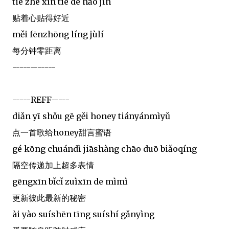
tiē zhe xīn tiē de hǎo jìn
贴着心贴得好近
měi fēnzhōng líng jùlí
每分钟零距离
------------
-----REFF-----
diǎn yī shǒu gē gěi honey tiányánmìyǔ
点一首歌给honey甜言蜜语
gé kōng chuándì jiāshàng chāo duō biǎoqíng
隔空传递加上超多表情
gēngxīn bǐcǐ zuìxīn de mìmì
更新彼此最新的秘密
ài yào suíshēn tīng suíshí gǎnyìng