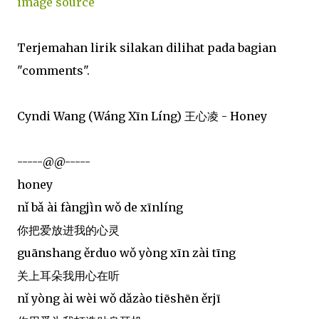
image source
Terjemahan lirik silakan dilihat pada bagian
"comments".
Cyndi Wang (Wáng Xīn Líng) 王心凌 - Honey
-----@@-----
honey
nǐ bǎ ài fàngjìn wǒ de xīnlíng
你把爱放进我的心灵
guānshang ěrduo wǒ yòng xīn zài tīng
关上耳朵我用心在听
nǐ yòng ài wèi wǒ dǎzào tiēshēn ěrjī