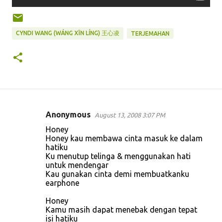
CYNDI WANG (WÁNG XĪN LÍNG) 王心凌
TERJEMAHAN
Anonymous
August 13, 2008 3:07 PM
C
Honey
o
Honey kau membawa cinta masuk ke dalam
hatiku
m
Ku menutup telinga & menggunakan hati
m
untuk mendengar
Kau gunakan cinta demi membuatkanku
e
earphone
n
Honey
t
Kamu masih dapat menebak dengan tepat
s
isi hatiku