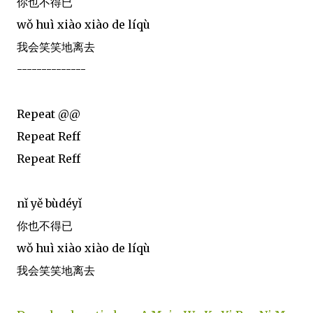
你也不得已
wǒ huì xiào xiào de líqù
我会笑笑地离去
--------------
Repeat @@
Repeat Reff
Repeat Reff
nǐ yě bùdéyǐ
你也不得已
wǒ huì xiào xiào de líqù
我会笑笑地离去