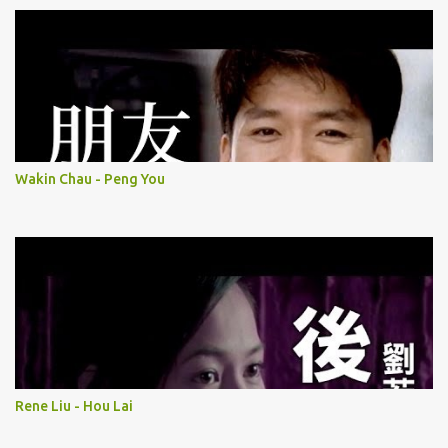
Wakin Chau - Peng You
Rene Liu - Hou Lai