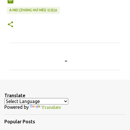
A MEI (ZHĀNG HUÌ MÈI) 张惠妹
C
o
m
m
e
n
Translate
t
Powered by
Translate
s
Popular Posts