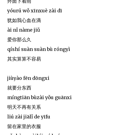
外面下着雨
yóurú wǒ xīnxuè zài dī
犹如我心血在滴
ài nǐ nàme jiǔ
爱你那么久
qíshí suàn suàn bù róngyì
其实算算不容易
jiùyào fēn dōngxi
就要分东西
míngtiān bùzài yǒu guānxi
明天不再有关系
liú zài jiālǐ de yīfu
留在家里的衣服