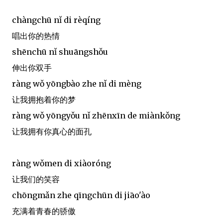
chàngchū nǐ di rèqíng
唱出你的热情
shēnchū nǐ shuāngshǒu
伸出你双手
ràng wǒ yōngbào zhe nǐ di mèng
让我拥抱着你的梦
ràng wǒ yōngyǒu nǐ zhēnxīn de miànkǒng
让我拥有你真心的面孔
ràng wǒmen di xiàoróng
让我们的笑容
chōngmǎn zhe qīngchūn di jiāo'ào
充满着青春的骄傲