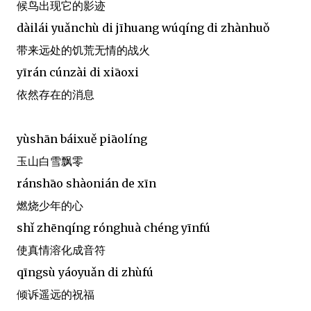
候鸟出现它的影迹
dàilái yuǎnchù di jīhuang wúqíng di zhànhuǒ
带来远处的饥荒无情的战火
yīrán cúnzài di xiāoxi
依然存在的消息
yùshān báixuě piāolíng
玉山白雪飘零
ránshāo shàonián de xīn
燃烧少年的心
shǐ zhēnqíng rónghuà chéng yīnfú
使真情溶化成音符
qīngsù yáoyuǎn di zhùfú
倾诉遥远的祝福