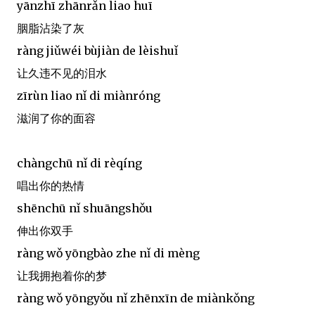
yānzhī zhānrǎn liao huī
胭脂沾染了灰
ràng jiǔwéi bùjiàn de lèishuǐ
让久违不见的泪水
zīrùn liao nǐ di miànróng
滋润了你的面容
chàngchū nǐ di rèqíng
唱出你的热情
shēnchū nǐ shuāngshǒu
伸出你双手
ràng wǒ yōngbào zhe nǐ di mèng
让我拥抱着你的梦
ràng wǒ yōngyǒu nǐ zhēnxīn de miànkǒng