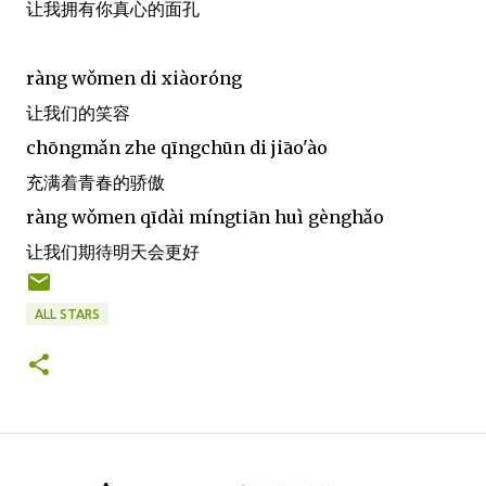
让我拥有你真心的面孔
ràng wǒmen di xiàoróng
让我们的笑容
chōngmǎn zhe qīngchūn di jiāo'ào
充满着青春的骄傲
ràng wǒmen qīdài míngtiān huì gènghǎo
让我们期待明天会更好
ALL STARS