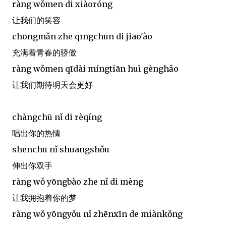
ràng wǒmen di xiàoróng
让我们的笑容
chōngmǎn zhe qīngchūn di jiāo'ào
充满着青春的骄傲
ràng wǒmen qīdài míngtiān huì gènghǎo
让我们期待明天会更好
chàngchū nǐ di rèqíng
唱出你的热情
shēnchū nǐ shuāngshǒu
伸出你双手
ràng wǒ yōngbào zhe nǐ di mèng
让我拥抱着你的梦
ràng wǒ yōngyǒu nǐ zhēnxīn de miànkǒng