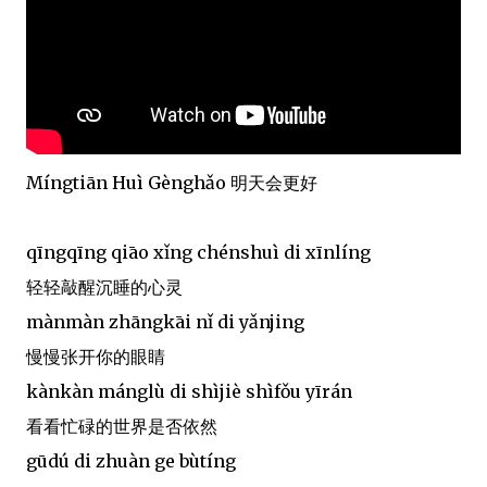
Míngtiān Huì Gènghǎo 明天会更好
qīngqīng qiāo xǐng chénshuì di xīnlíng
轻轻敲醒沉睡的心灵
mànmàn zhāngkāi nǐ di yǎnjing
慢慢张开你的眼睛
kànkàn mánglù di shìjiè shìfǒu yīrán
看看忙碌的世界是否依然
gūdú di zhuàn ge bùtíng