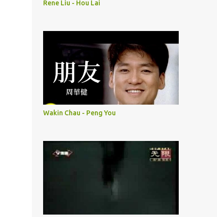
Rene Liu - Hou Lai
Wakin Chau - Peng You