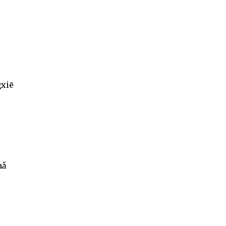
gxiē
mǎ