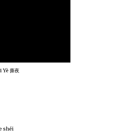
Sī Yè 撕夜
e shéi