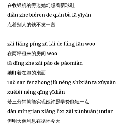
在收银机的旁边她幻想着新球鞋
diǎn zhe biéren de qián bù fā yīyán
点着别人的钱不发一言
zài liǎng píng zū lái de fángjiān woo
在两坪租来的房间 woo
tā dīng zhe zài pào de pàomiàn
她盯着在泡的泡面
ruò sān fēnzhōng jiù néng shíxiàn tā xǔyuàn
xuéfèi néng qīng yīdiǎn
若三分钟就能实现她许愿学费能轻一点
dàn míngtiān xiàng lìxī zài xúnhuán jīntiān
但明天像利息在循环今天