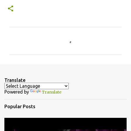
C
o
m
m
e
n
Translate
t
Powered by
Translate
s
Popular Posts