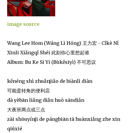
image source
Wang Lee Hom (Wáng Lì Hóng) 王力宏 - Cǐkè Nǐ
Xīnli Xiǎngqǐ Shéi 此刻你心里想起谁
Album: Bu Ke Si Yi (Bùkěsīyì) 不可思议
kěnéng shì zhuǎnjiǎo de biànlì diàn
可能是转角的便利店
dà yèbān liǎng diǎn huò sāndiǎn
大夜班两点或三点
zài shōuyínjī de pángbiān tā huànxiǎng zhe xīn
qiúxié