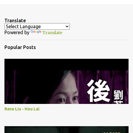
m
e
n
Translate
t
Powered by
Translate
s
Popular Posts
Rene Liu - Hou Lai