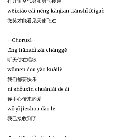
打开窗空气会和勇气接通
wēixiào cái néng kànjian tiānshǐ fēiguò
微笑才能看见天使飞过
--Chorus1--
tīng tiānshǐ zài chànggē
听天使在唱歌
wǒmen dōu yào kuàilè
我们都要快乐
nǐ shǒuxīn chuánlái de ài
你手心传来的爱
wǒ yǐ jiēshōu dào le
我已接收到了