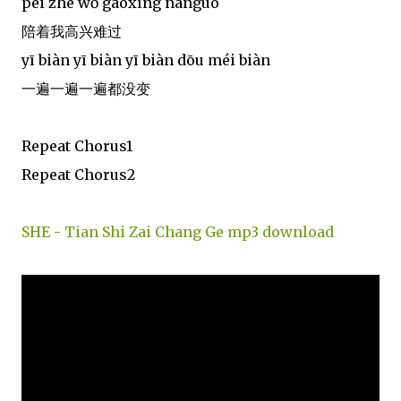
péi zhe wǒ gāoxìng nánguò
陪着我高兴难过
yī biàn yī biàn yī biàn dōu méi biàn
一遍一遍一遍都没变
Repeat Chorus1
Repeat Chorus2
SHE - Tian Shi Zai Chang Ge mp3 download