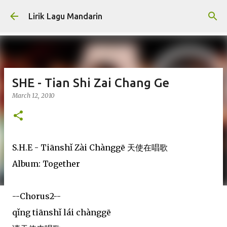
Skip to main content
Lirik Lagu Mandarin
SHE - Tian Shi Zai Chang Ge
March 12, 2010
S.H.E - Tiānshǐ Zài Chànggē 天使在唱歌
Album: Together
--Chorus2--
qǐng tiānshǐ lái chànggē