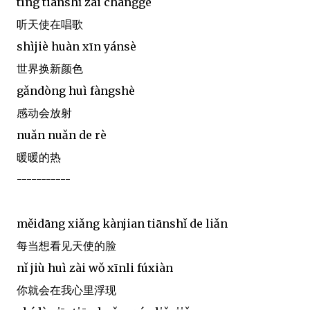
tīng tiānshǐ zài chànggē
听天使在唱歌
shìjiè huàn xīn yánsè
世界换新颜色
gǎndòng huì fàngshè
感动会放射
nuǎn nuǎn de rè
暖暖的热
-----------
měidāng xiǎng kànjian tiānshǐ de liǎn
每当想看见天使的脸
nǐ jiù huì zài wǒ xīnli fúxiàn
你就会在我心里浮现