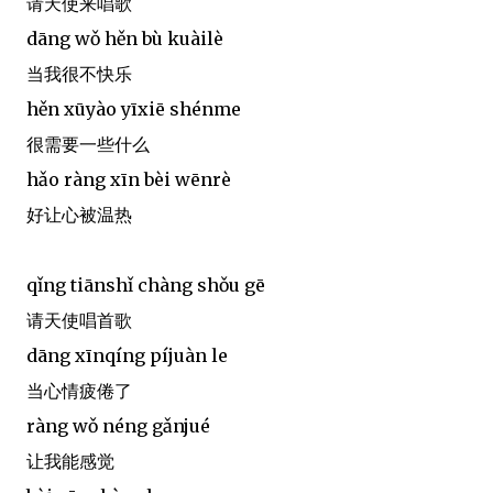
请天使来唱歌
dāng wǒ hěn bù kuàilè
当我很不快乐
hěn xūyào yīxiē shénme
很需要一些什么
hǎo ràng xīn bèi wēnrè
好让心被温热
qǐng tiānshǐ chàng shǒu gē
请天使唱首歌
dāng xīnqíng píjuàn le
当心情疲倦了
ràng wǒ néng gǎnjué
让我能感觉