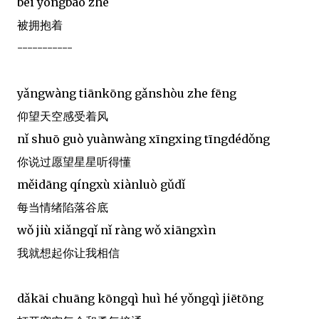
bèi yōngbào zhe
被拥抱着
-----------
yǎngwàng tiānkōng gǎnshòu zhe fēng
仰望天空感受着风
nǐ shuō guò yuànwàng xīngxing tīngdédǒng
你说过愿望星星听得懂
měidāng qíngxù xiànluò gǔdǐ
每当情绪陷落谷底
wǒ jiù xiǎngqǐ nǐ ràng wǒ xiāngxìn
我就想起你让我相信
dǎkāi chuāng kōngqì huì hé yǒngqì jiētōng