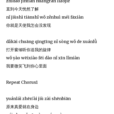
zhídào jīntiān huǎngrán liǎojiě
直到今天恍然了解
nǐ jiùshì tiānshǐ wǒ zěnhuì méi fāxiàn
你就是天使我怎会没发现
dǎkāi chuāng qīngtīng nǐ sòng wǒ de xuánlǜ
打开窗倾听你送我的旋律
wǒ yào wēixiào fēi dào nǐ xīn lǐmiàn
我要微笑飞到你心里面
Repeat Chorus1
yuánlái zhēn'ài jiù zài shēnbiān
原来真爱就在身边