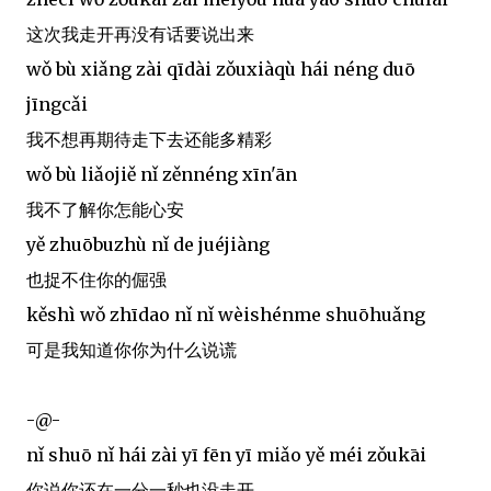
这次我走开再没有话要说出来
wǒ bù xiǎng zài qīdài zǒuxiàqù hái néng duō
jīngcǎi
我不想再期待走下去还能多精彩
wǒ bù liǎojiě nǐ zěnnéng xīn'ān
我不了解你怎能心安
yě zhuōbuzhù nǐ de juéjiàng
也捉不住你的倔强
kěshì wǒ zhīdao nǐ nǐ wèishénme shuōhuǎng
可是我知道你你为什么说谎
-@-
nǐ shuō nǐ hái zài yī fēn yī miǎo yě méi zǒukāi
你说你还在一分一秒也没走开