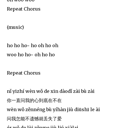
Repeat Chorus
(music)
ho ho ho~ ho oh ho oh
woo ho ho~ oh ho ho
Repeat Chorus
nǐ yīzhí wèn wǒ de xīn dàodǐ zài bù zài
你一直问我的心到底在不在
wèn wǒ zěnnéng bù yíhàn jiù diūshī le ài
问我怎能不遗憾就丢失了爱
ér wǒ de lèi zěnme jiù liú xiàlai