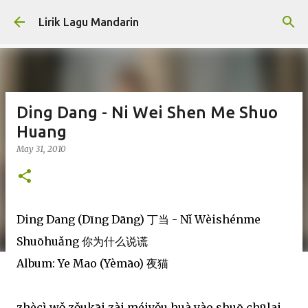
Skip to main content
Lirik Lagu Mandarin
Ding Dang - Ni Wei Shen Me Shuo
Huang
May 31, 2010
Ding Dang (Dīng Dāng) 丁当 - Nǐ Wèishénme
Shuōhuǎng 你为什么说谎
Album: Ye Mao (Yèmāo) 夜猫
zhècì wǒ zǒukāi zài méiyǒu huà yào shuō chūlai