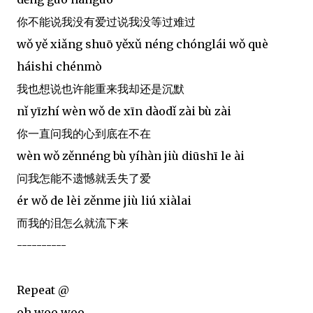
你不能说我没有爱过说我没等过难过
wǒ yě xiǎng shuō yěxǔ néng chónglái wǒ què
háishi chénmò
我也想说也许能重来我却还是沉默
nǐ yīzhí wèn wǒ de xīn dàodǐ zài bù zài
你一直问我的心到底在不在
wèn wǒ zěnnéng bù yíhàn jiù diūshī le ài
问我怎能不遗憾就丢失了爱
ér wǒ de lèi zěnme jiù liú xiàlai
而我的泪怎么就流下来
----------
Repeat @
oh woo woo