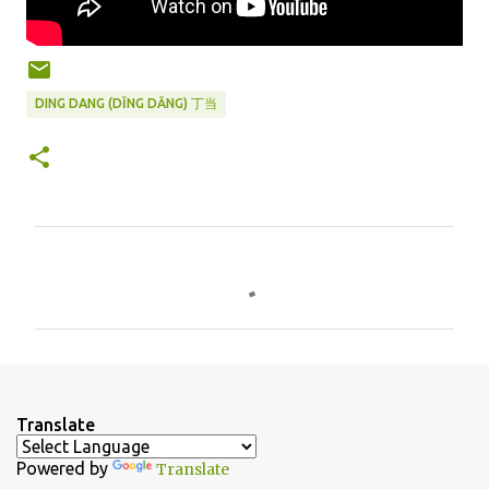
DING DANG (DĪNG DĀNG) 丁当
C
o
m
m
e
n
Translate
t
Powered by
Translate
s