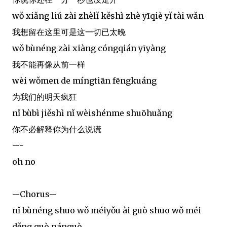
wǒ xiǎng liú zài zhèlǐ kěshì zhè yīqiè yǐ tài wǎn
我想留在这里可是这一切已太晚
wǒ bùnéng zài xiàng cóngqián yīyàng
我不能再像从前一样
wèi wǒmen de míngtiān fēngkuáng
为我们的明天疯狂
nǐ bùbì jiěshì nǐ wèishénme shuōhuǎng
你不必解释你为什么说谎
---
oh no
--Chorus--
nǐ bùnéng shuō wǒ méiyǒu ài guò shuō wǒ méi
děng guò nánguò