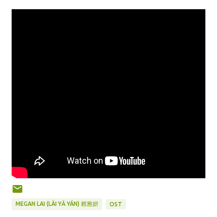
MEGAN LAI (LÀI YǍ YÁN) 赖雅妍
OST