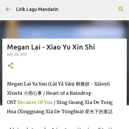
Skip to main content
Lirik Lagu Mandarin
Megan Lai - Xiao Yu Xin Shi
July 26, 2011
Megan Lai Ya Yan (Lài Yǎ Yán) 赖雅妍 - Xiǎoyǔ
Xīnshi 小雨心事 / Heart of a Raindrop
OST
Because Of You
/ Xing Guang Xia De Tong
Hua (Xīngguāng Xià De Tónghuà) 星光下的童話