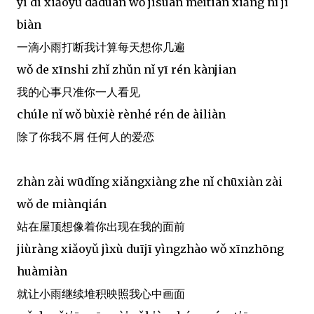
yī dī xiǎoyǔ dǎduàn wǒ jìsuàn měitiān xiǎng nǐ jǐ
biàn
一滴小雨打断我计算每天想你几遍
wǒ de xīnshi zhǐ zhǔn nǐ yī rén kànjian
我的心事只准你一人看见
chúle nǐ wǒ bùxiè rènhé rén de àiliàn
除了你我不屑 任何人的爱恋
zhàn zài wūdǐng xiǎngxiàng zhe nǐ chūxiàn zài
wǒ de miànqián
站在屋顶想像着你出现在我的面前
jiùràng xiǎoyǔ jìxù duījī yìngzhào wǒ xīnzhōng
huàmiàn
就让小雨继续堆积映照我心中画面