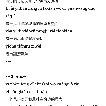
看你的每篇文章每个留言好几遍
kuài yīdiǎn ràng nǐ fāxiàn wǒ de yuànwàng duō
rèqiè
快一点让你发现我的愿望多热切
yǒu yī dī xiǎoyǔ níngjù zài tiānbiān
有一滴小雨凝聚在天边
yìchū tiánmì zīwèi
溢出甜蜜滋味
---
--Chorus--
yī zhèn fēng qǐ chuīkāi wǒ xuánguà zài
chuāngbiān de sīniàn
一阵风起吹开我悬挂在窗边的思念