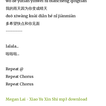
wǒ de yǔtiān yīnwèi nǐ biànchéng qíngtiān
我的雨天因为你变成晴天
duō xīwàng kuài diǎn hé nǐ jiànmiàn
多希望快点和你见面
----------
lalala...
啦啦啦...
Repeat @
Repeat Chorus
Repeat Chorus
Megan Lai - Xiao Yu Xin Shi mp3 download