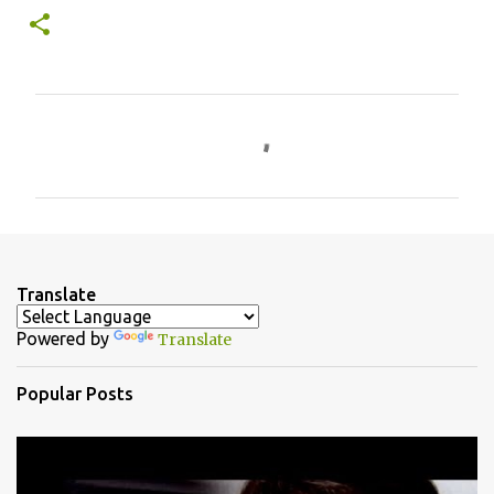
C
o
m
m
e
n
Translate
t
Powered by
Translate
s
Popular Posts