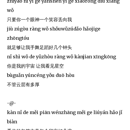
zhǐyào nǐ yī ge yǎnshén yī ge xiàoróng diū xiàng
wǒ
只要你一个眼神一个笑容丢向我
jiù zúgòu ràng wǒ shǒuwǔzúdǎo hǎojige
zhōngtóu
就足够让我手舞足蹈好几个钟头
nǐ shì wǒ de yǔzhòu ràng wǒ kànjian xīngkōng
你是我的宇宙 让我看见星空
bùguǎn yúncéng yǒu duō hòu
不管云层有多厚
-@-
kàn nǐ de měi piān wénzhāng měi ge liúyán hǎo jǐ
biàn