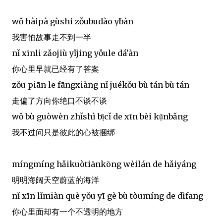
wǒ hàipà gùshi zǒubudào yị̄bàn
我害怕故事走不到一半
nǐ xīnli zǎojiù yǐjing yǒule dá'àn
你心里早就已经有了答案
zǒu piān le fāngxiàng nǐ juékǒu bù tán bù tán
走偏了方向你绝口不谈不谈
wǒ bù guòwèn zhǐshì bị̌cǐ de xīn bèi kụ̌nbǎng
我不过问只是彼此的心被捆绑
míngmíng hǎikuòtiānkōng wèilán de hǎiyáng
明明海阔天空蔚蓝的海洋
nǐ xīn lǐmiàn què yǒu yī gè bù tòumíng de dìfang
你心里面却有一个不透明的地方