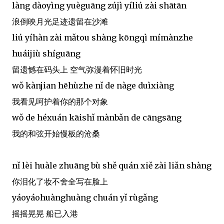
làng dàoyìng yuèguāng zújì yíliú zài shātān
浪倒映月光足迹遗留在沙滩
liú yíhàn zài mǎtou shàng kōngqì mímànzhe
huáijiù shíguāng
留遗憾在码头上 空气弥漫着怀旧时光
wǒ kànjian hēhùzhe nǐ de nàge duìxiàng
我看见呵护着你的那个对象
wǒ de héxuán kāishǐ mànbǎn de cāngsāng
我的和弦开始慢板的沧桑
nǐ lèi huàle zhuāng bù shě quán xiě zài liǎn shàng
你泪化了妆不舍全写在脸上
yáoyáohuànghuàng chuán yǐ rùgǎng
摇摇晃晃 船已入港