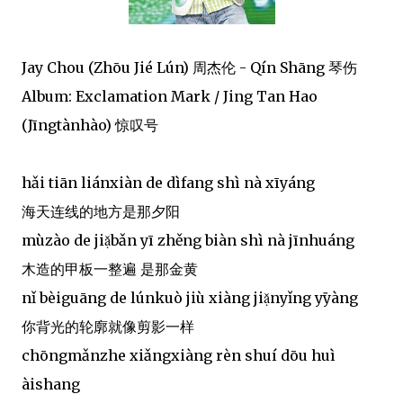
Jay Chou (Zhōu Jié Lún) 周杰伦 - Qín Shāng 琴伤
Album: Exclamation Mark / Jing Tan Hao
(Jīngtànhào) 惊叹号
hǎi tiān liánxiàn de dìfang shì nà xīyáng
海天连线的地方是那夕阳
mùzào de jiạ̌bǎn yī zhěng biàn shì nà jīnhuáng
木造的甲板一整遍 是那金黄
nǐ bèiguāng de lúnkuò jiù xiàng jiạ̌nyǐng yị̄yàng
你背光的轮廓就像剪影一样
chōngmǎnzhe xiǎngxiàng rèn shuí dōu huì
àishang