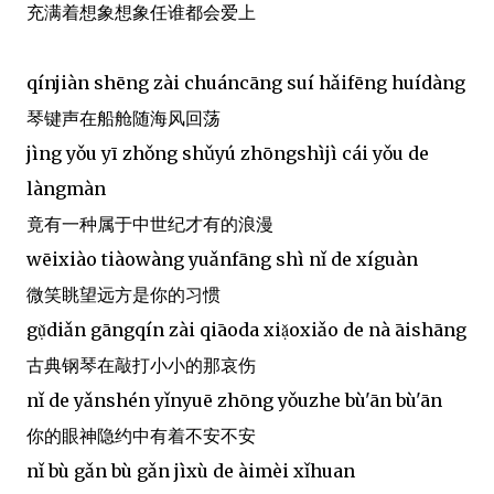
充满着想象想象任谁都会爱上
qínjiàn shēng zài chuáncāng suí hǎifēng huídàng
琴键声在船舱随海风回荡
jìng yǒu yī zhǒng shǔyú zhōngshìjì cái yǒu de
làngmàn
竟有一种属于中世纪才有的浪漫
wēixiào tiàowàng yuǎnfāng shì nǐ de xíguàn
微笑眺望远方是你的习惯
gụ̌diǎn gāngqín zài qiāoda xiạ̌oxiǎo de nà āishāng
古典钢琴在敲打小小的那哀伤
nǐ de yǎnshén yǐnyuē zhōng yǒuzhe bù'ān bù'ān
你的眼神隐约中有着不安不安
nǐ bù gǎn bù gǎn jìxù de àimèi xǐhuan