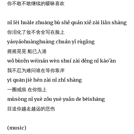
你不敢不敢继续的暧昧喜欢
nǐ lèi huàle zhuāng bù shě quán xiě zài liǎn shàng
你泪化了妆不舍全写在脸上
yáoyáohuànghuàng chuán yǐ rùgǎng
摇摇晃晃 船已入港
wǒ bùrěn wéinán wèn shuí zài děng nǐ kào'àn
我不忍为难问谁在等你靠岸
yī quān jiè hén zài nǐ zhǐ shàng
一圈戒痕 在你指上
mùsòng nǐ yuè zǒu yuè yuǎn de bēishāng
目送你越走越远的悲伤
(music)