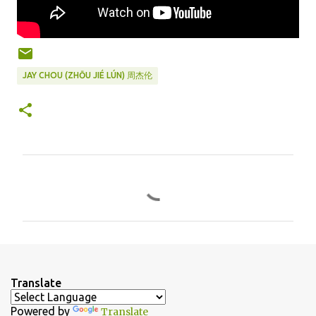
JAY CHOU (ZHŌU JIÉ LÚN) 周杰伦
C
o
m
m
e
n
Translate
t
Powered by
Translate
s