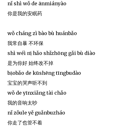
nǐ shì wǒ de ānmiányào
你是我的安眠药
wǒ cháng zì bào bù huánbǎo
我常自暴 不环保
shì wéì nị̌ hǎo shǐzhōng gǎi bù diào
是为你好 始终改不掉
bạ̌obǎo de kūshēng tīngbudào
宝宝的哭声听不到
wǒ de yīnxiǎng tài chǎo
我的音响太吵
nǐ zǒule yě guǎnbuzháo
你走了也管不着