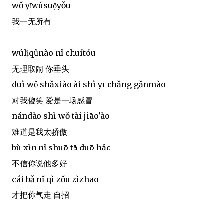
wǒ yī̠wúsuọ̌yǒu
我一无所有
wúlị̌qǔnào nǐ chuítóu
无理取闹 你垂头
duì wǒ shǎxiào ài shì yī chǎng gǎnmào
对我傻笑 爱是一场感冒
nándào shì wǒ tài jiāo'ào
难道是我太骄傲
bù xìn nǐ shuō tā duō hǎo
不信你说他多好
cái bǎ nǐ qì zǒu zìzhāo
才把你气走 自招