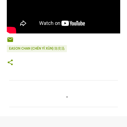
EASON CHAN (CHÉN YÌ XÙN) 陈奕迅
C
o
m
m
e