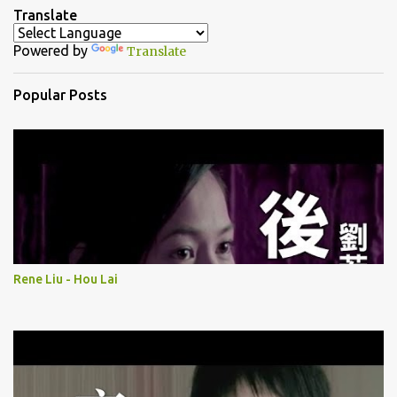
n
Translate
t
Powered by
Translate
s
Popular Posts
Rene Liu - Hou Lai