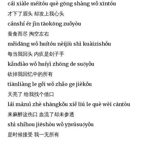
cái xiàle méitóu què gōng shàng wǒ xīntóu
才下了眉头 却攻上我心头
cánshí ér jìn tāokōng zuǒyòu
蚕食而尽 掏空左右
měidāng wǒ huítóu nèijiù shì kuàizishǒu
每当我回头 内疚是刽子手
kǎndiào wǒ huíyì zhōng de suọ̌yǒu
砍掉我回忆中的所有
tiānliàng le gěi wǒ zhǎo ge jièkǒu
天亮了 给我找个借口
lái mázuì zhè shāngkǒu xiě liú le què wèi cāntòu
来麻醉这伤口 血流了却未参透
shì shíhou jiēshòu wǒ yī̠wúsuọ̌yǒu
是时候接受 我一无所有