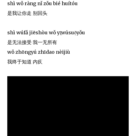
shì wǒ ràng nǐ zǒu bié huítóu
是我让你走 别回头
shì wúfǎ jiēshòu wǒ yī̠wúsuọ̌yǒu
是无法接受 我一无所有
wǒ zhōngyú zhīdao nèijiù
我终于知道 内疚