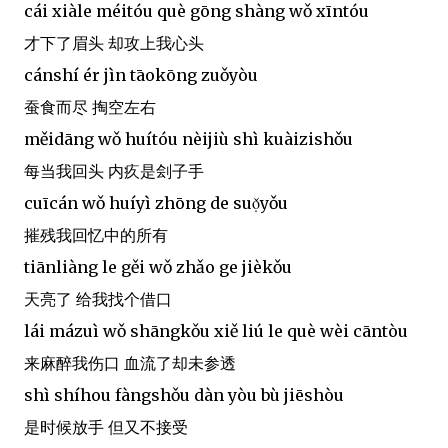
cái xiàle méitóu què gōng shàng wǒ xīntóu
才下了眉头 却攻上我心头
cánshí ér jìn tāokōng zuǒyòu
蚕食而尽 掏空左右
měidāng wǒ huítóu nèijiù shì kuàizishǒu
每当我回头 内疚是刽子手
cuīcán wǒ huíyì zhōng de suọ̌yǒu
摧残我回忆中的所有
tiānliàng le gěi wǒ zhǎo ge jièkǒu
天亮了 给我找个借口
lái mázuì wǒ shāngkǒu xiě liú le què wèi cāntòu
来麻醉我伤口 血流了却未参透
shì shíhou fàngshǒu dàn yòu bù jiēshòu
是时候放手 但又不接受