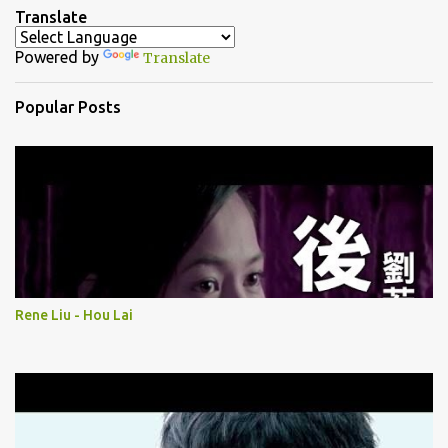
n
Translate
t
Powered by
Translate
s
Popular Posts
Rene Liu - Hou Lai