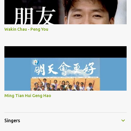
Wakin Chau - Peng You
Ming Tian Hui Geng Hao
Singers