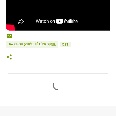
JAY CHOU (ZHŌU JIÉ LÚN) 周杰伦
OST
C
o
m
m
e