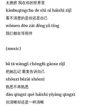
太拥挤 我在你的世界里
kànbuqīngchu de shì nǐ háishi zìjǐ
看不清楚的是你还是自己
wǒmen dōu zài děng yǔ tíng
我们都在等雨停
(music)
bǎ tā wàngjì chóngfù gàosu zìjǐ
把她忘记 重复告诉自己
shóuxī búzài shóuxī
熟悉不再熟悉
dàn qīngxī què háishi yíyàng qīngxī
但清晰却还是一样清晰