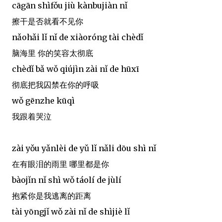
cāgān shìfǒu jiù kànbujiàn nǐ
擦干是否就看不见你
nǎohǎi lǐ nǐ de xiàoróng tài chèdǐ
脑海里 你的笑容太彻底
chèdǐ bǎ wǒ qiújìn zài nǐ de hūxī
彻底把我囚禁在你的呼吸
wǒ gēnzhe kūqì
我跟着哭泣
zài yǒu yǎnlèi de yǔ lǐ nǎli dōu shì nǐ
在有眼泪的雨里 哪里都是你
bàojǐn nǐ shì wǒ táolí de jùlí
抱紧你是我逃离的距离
tài yōngjǐ wǒ zài nǐ de shìjiè lǐ