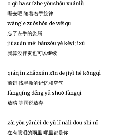
o qù ba suízhe yòushǒu xuánlǜ
喔去吧 随着右手旋律
wàngle zuǒshǒu de wěiqu
忘了左手的委屈
jiùsuàn méi bànzòu yě kěyǐ jìxù
就算没伴奏也可以继续
qiánjìn zhǎoxún xīn de jìyì hé kōngqì
前进 找寻新的记忆和空气
fàngqíng děng yǔ shuō fàngqì
放晴 等雨说放弃
zài yǒu yǎnlèi de yǔ lǐ nǎli dōu shì nǐ
在有眼泪的雨里 哪里都是你