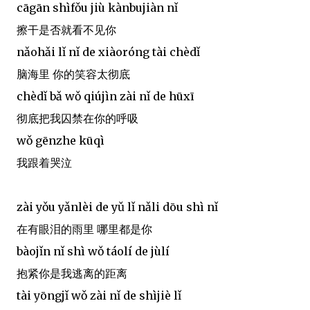
cāgān shìfǒu jiù kànbujiàn nǐ
擦干是否就看不见你
nǎohǎi lǐ nǐ de xiàoróng tài chèdǐ
脑海里 你的笑容太彻底
chèdǐ bǎ wǒ qiújìn zài nǐ de hūxī
彻底把我囚禁在你的呼吸
wǒ gēnzhe kūqì
我跟着哭泣
zài yǒu yǎnlèi de yǔ lǐ nǎli dōu shì nǐ
在有眼泪的雨里 哪里都是你
bàojǐn nǐ shì wǒ táolí de jùlí
抱紧你是我逃离的距离
tài yōngjǐ wǒ zài nǐ de shìjiè lǐ