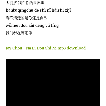
太拥挤 我在你的世界里
kànbuqīngchu de shì nǐ háishi zìjǐ
看不清楚的是你还是自己
wǒmen dōu zài děng yǔ tíng
我们都在等雨停
Jay Chou - Na Li Dou Shi Ni mp3 download