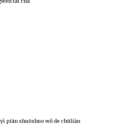
gwén tài chà
n
à yì piān shuōshuo wǒ de chūliàn