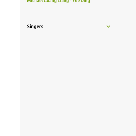
Michael Guang Liang - Yue Ding
Singers