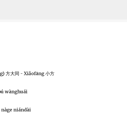
Skip to main content
óng) 方大同 - Xiǎofāng 小方
 bú wànghuái
 nàge niándài