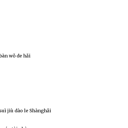
ibàn wǒ de hǎi
uì jiù dào le Shànghǎi