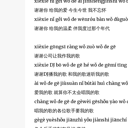
xièxie nǐ gěi wǒ de ài jīnshēngjīnshì wǒ
谢谢你 给我的爱 今生今世 我不忘怀
xièxie nǐ gěi wǒ de wēnróu bàn wǒ dùguò
谢谢你 给我的温柔 伴我度过那个年代
xièxie gōngsī ràng wǒ zuò wǒ de gē
谢谢公司让我作我的歌
xièxie DJ bō wǒ de gē hé wǒ de gēmí tīng
谢谢DJ播我的歌 和我的歌迷听我的歌
ài wǒ de gē jiùsuàn nǐ bútài huì chàng wǒ
爱我的歌 就算你不太会唱我的歌
chàng wǒ de gē de gèwèi gēshǒu yào wǒ 
唱我的歌的各位歌手要我的歌
gègè yuèshǒu jiānzhì yǒu jiànshi jiānchí