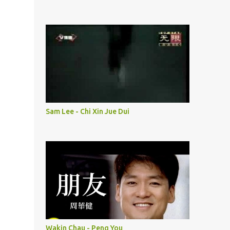
Sam Lee - Chi Xin Jue Dui
Wakin Chau - Peng You