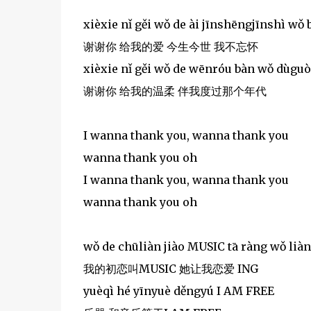
xièxie nǐ gěi wǒ de ài jīnshēngjīnshì wǒ
谢谢你 给我的爱 今生今世 我不忘怀
xièxie nǐ gěi wǒ de wēnróu bàn wǒ dùguò
谢谢你 给我的温柔 伴我度过那个年代
I wanna thank you, wanna thank you
wanna thank you oh
I wanna thank you, wanna thank you
wanna thank you oh
wǒ de chūliàn jiào MUSIC tā ràng wǒ liàn
我的初恋叫MUSIC 她让我恋爱 ING
yuèqì hé yīnyuè děngyú I AM FREE