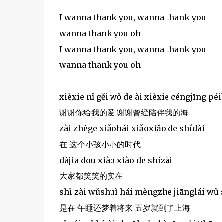
I wanna thank you, wanna thank you
wanna thank you oh
I wanna thank you, wanna thank you
wanna thank you oh
xièxie nǐ gěi wǒ de ài xièxie céngjīng pé
谢谢你给我的爱 谢谢曾经陪伴我的海
zài zhège xiǎohái xiǎoxiǎo de shídài
在 这个小孩小小的时代
dàjiā dōu xiào xiào de shízài
大家都笑笑的实在
shì zài wǔshuì hái mèngzhe jiānglái wǔ s
是在 午睡还梦着将来 五岁就到了上海