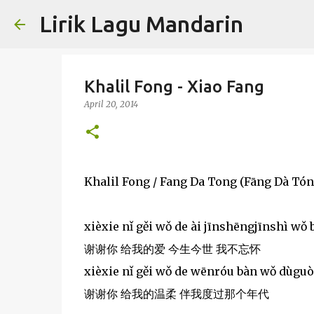
Lirik Lagu Mandarin
Khalil Fong - Xiao Fang
April 20, 2014
Khalil Fong / Fang Da Tong (Fāng Dà T
xièxie nǐ gěi wǒ de ài jīnshēngjīnshì wǒ
谢谢你 给我的爱 今生今世 我不忘怀
xièxie nǐ gěi wǒ de wēnróu bàn wǒ dùguò
谢谢你 给我的温柔 伴我度过那个年代