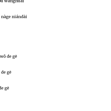
 bú wànghuái
 nàge niándài
 wǒ de gē
 de gē
de gē