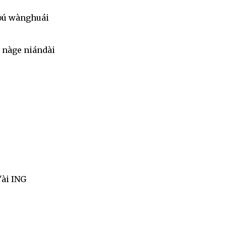
 bú wànghuái
 nàge niándài
'ài ING