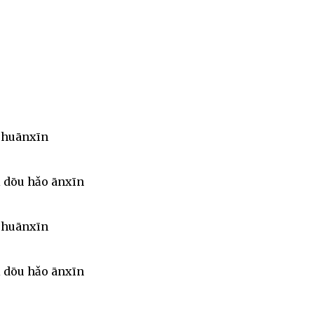
e huānxīn
i dōu hǎo ānxīn
e huānxīn
i dōu hǎo ānxīn