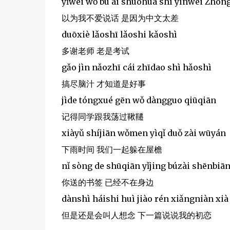
yǐwéi wǒ bú ài shuōhuà shì yīnwèi Zhōn
以为我不爱说话 是因为中文太差
duōxiè lǎoshī lǎoshi kǎoshì
多谢老师 老是考试
gǎo jìn nǎozhī cái zhīdao shì hǎoshì
搞尽脑汁 才知道是好事
jìde tóngxué gēn wǒ dàngguo qiūqiān
记得同学跟我荡过鞦韆
xiàyǔ shíjiān wǒmen yìqǐ duǒ zài wūyán
下雨时间 我们一起躲在屋檐
nǐ sòng de shūqiān yǐjing búzài shēnbiā
你送的书签 已经不在身边
dànshì háishi huì jiào rén xiǎngniàn xi
但是还是会叫人想念 下一篇说说我的初恋