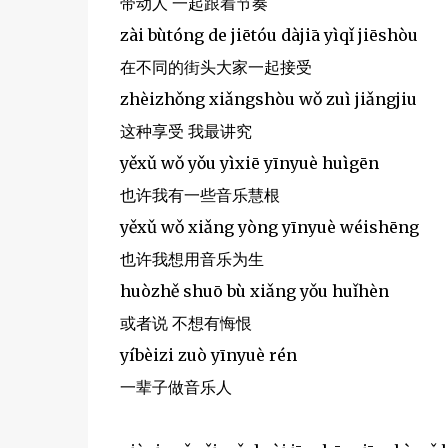
带动人 一起跟着节奏
zài bùtóng de jiētóu dàjiā yìqǐ jiēshòu
在不同的街头大家一起接受
zhèizhǒng xiǎngshòu wǒ zuì jiǎngjiu
这种享受 我最讲究
yěxǔ wǒ yǒu yìxiē yīnyuè huìgēn
也许我有一些音乐慧根
yěxǔ wǒ xiǎng yòng yīnyuè wéishēng
也许我想用音乐为生
huòzhě shuō bù xiǎng yǒu huǐhèn
或者说 不想有悔恨
yíbèizi zuò yīnyuè rén
一辈子做音乐人