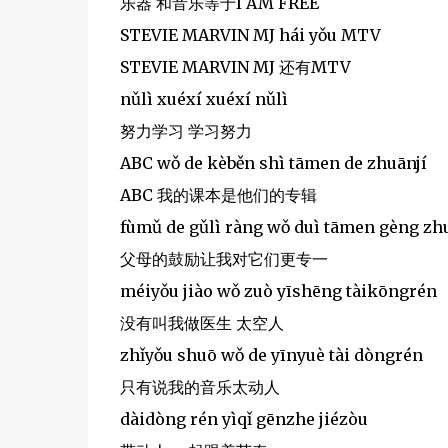
乐器 和音乐等于I AM FREE
STEVIE MARVIN MJ hái yǒu MTV
STEVIE MARVIN MJ 还有MTV
nǔlì xuéxí xuéxí nǔlì
努力学习 学习努力
ABC wǒ de kèběn shì tāmen de zhuānjí
ABC 我的课本是他们的专辑
fùmǔ de gǔlì ràng wǒ duì tāmen gèng zh
父母的鼓励让我对它们更专一
méiyǒu jiào wǒ zuò yīshēng tàikōngrén
没有叫我做医生 太空人
zhǐyǒu shuō wǒ de yīnyuè tài dòngrén
只有说我的音乐太动人
dàidòng rén yìqǐ gēnzhe jiézòu