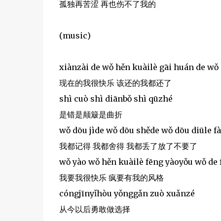
孤独再苦涩 再也伤不了我的
(music)
xiànzài de wǒ hěn kuàilè gāi huán de wǒ
现在的我很快乐 该还的我都还了
shì cuò shì diānbǒ shì qūzhé
是错是颠簸是曲折
wǒ dōu jìde wǒ dōu shěde wǒ dōu diūle fà
我都记得 我都舍得 我都丢了放了不要了
wǒ yào wǒ hěn kuàilè fēng yàoyǒu wǒ de
我要我很快乐 疯要有我的风格
cóngjīnyǐhòu yǒnggǎn zuò xuǎnzé
从今以后勇敢做选择