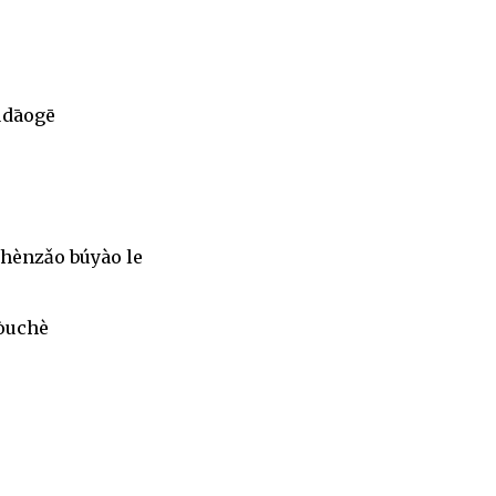
údāogē
hènzǎo búyào le
tòuchè