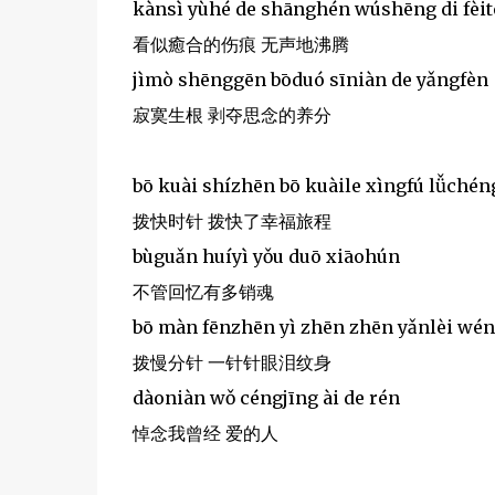
kànsì yùhé de shānghén wúshēng di fèi
看似癒合的伤痕 无声地沸腾
jìmò shēnggēn bōduó sīniàn de yǎngfèn
寂寞生根 剥夺思念的养分
bō kuài shízhēn bō kuàile xìngfú lǚchén
拨快时针 拨快了幸福旅程
bùguǎn huíyì yǒu duō xiāohún
不管回忆有多销魂
bō màn fēnzhēn yì zhēn zhēn yǎnlèi wé
拨慢分针 一针针眼泪纹身
dàoniàn wǒ céngjīng ài de rén
悼念我曾经 爱的人