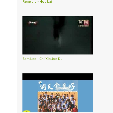
Rene Liu - Hou Lai
Sam Lee - Chi Xin Jue Dui