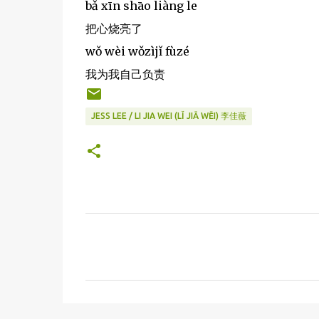
bǎ xīn shāo liàng le
把心烧亮了
wǒ wèi wǒzìjǐ fùzé
我为我自己负责
JESS LEE / LI JIA WEI (LǏ JIĀ WĒI) 李佳薇
C
o
m
m
e