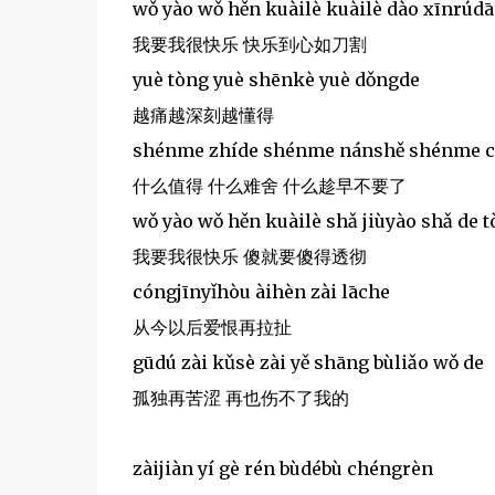
wǒ yào wǒ hěn kuàilè kuàilè dào xīnrúd
我要我很快乐 快乐到心如刀割
yuè tòng yuè shēnkè yuè dǒngde
越痛越深刻越懂得
shénme zhíde shénme nánshě shénme c
什么值得 什么难舍 什么趁早不要了
wǒ yào wǒ hěn kuàilè shǎ jiùyào shǎ de 
我要我很快乐 傻就要傻得透彻
cóngjīnyǐhòu àihèn zài lāche
从今以后爱恨再拉扯
gūdú zài kǔsè zài yě shāng bùliǎo wǒ de
孤独再苦涩 再也伤不了我的
zàijiàn yí gè rén bùdébù chéngrèn