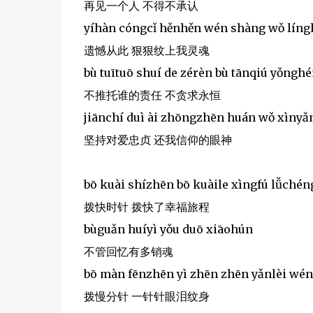
再见一个人 不得不承认
yíhàn cóngcǐ hěnhěn wén shàng wǒ lín
遗憾从此 狠狠纹上我灵魂
bù tuītuō shuí de zérèn bù tānqiú yǒngh
不推托谁的责任 不贪求永恒
jiānchí duì ài zhōngzhēn huán wǒ xìnyǎ
坚持对爱忠贞 还我信仰的眼神
bō kuài shízhēn bō kuàile xìngfú lǚchén
拨快时针 拨快了幸福旅程
bùguǎn huíyì yǒu duō xiāohún
不管回忆有多销魂
bō màn fēnzhēn yì zhēn zhēn yǎnlèi wé
拨慢分针 一针针眼泪纹身