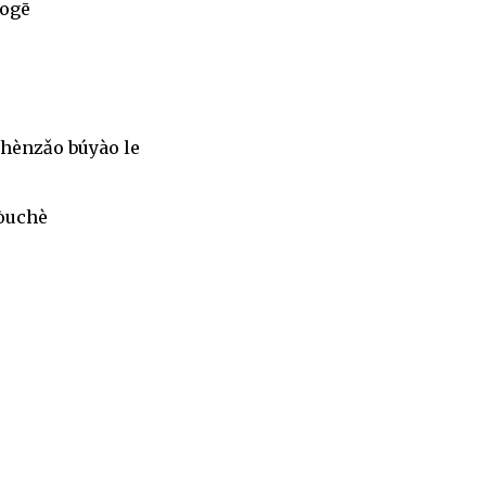
āogē
hènzǎo búyào le
tòuchè