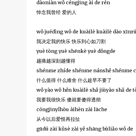
dàoniàn wǒ céngjīng ài de rén
悼念我曾经 爱的人
wǒ juédìng wǒ de kuàilè kuàilè dào xīnr
我决定我的快乐 快乐到心如刀割
yuè tòng yuè shēnkè yuè dǒngde
越痛越深刻越懂得
shénme zhíde shénme nánshě shénme c
什么值得 什么难舍 什么趁早不要了
wǒ yào wǒ hěn kuàilè shǎ jiùyào shǎ de 
我要我很快乐 傻就要傻得透彻
cóngjīnyǐhòu àihèn zài lāche
从今以后爱恨再拉扯
gūdú zài kǔsè zài yě shāng bùliǎo wǒ de