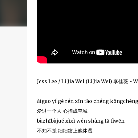
Jess Lee / Li Jia Wei (Lǐ Jiā Wēi) 李佳薇 
àiguo yí gè rén xīn tāo chéng kōngchén
爱过一个人 心掏成空城
bùzhībùjué xìxì wén shàng tā tǐwēn
不知不觉 细细纹上他体温