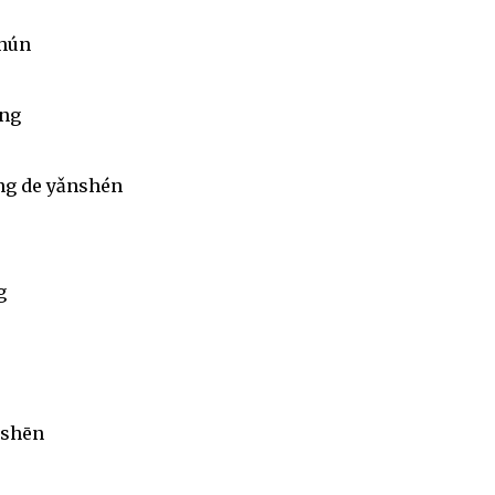
ghún
éng
ng de yǎnshén
g
nshēn