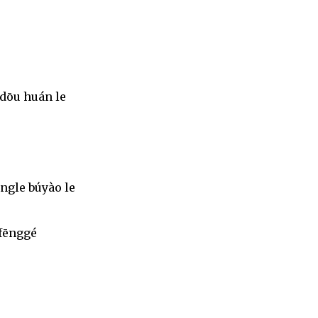
 dōu huán le
ngle búyào le
 fēnggé