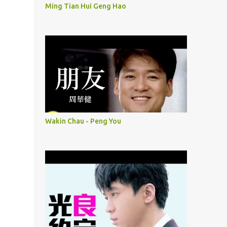
Ming Tian Hui Geng Hao
Wakin Chau - Peng You