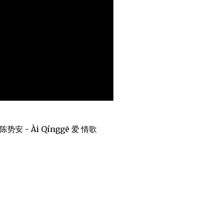
n) 陈势安 - Ài Qínggē 爱 情歌