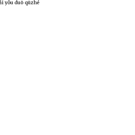
ǎi yǒu duō qūzhé