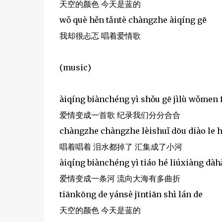
天空的颜色 今天是蓝的
wǒ què hěn tǎntè chàngzhe àiqíng gē
我却很忐忑 唱着爱情歌
(music)
àiqíng biànchéng yì shǒu gē jìlù wǒmen
爱情变成一首歌 纪录我们分分合合
chàngzhe chàngzhe lèishuǐ dōu diào le h
唱着唱着 泪水都掉了 汇集成了小河
àiqíng biànchéng yì tiáo hé liúxiàng dàh
爱情变成一条河 流向大海有多曲折
tiānkōng de yánsè jīntiān shì lán de
天空的颜色 今天是蓝的