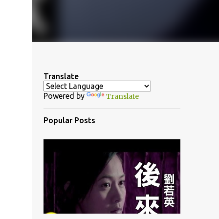
Translate
Powered by
Translate
Popular Posts