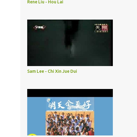
Rene Liu - Hou Lai
Sam Lee - Chi Xin Jue Dui