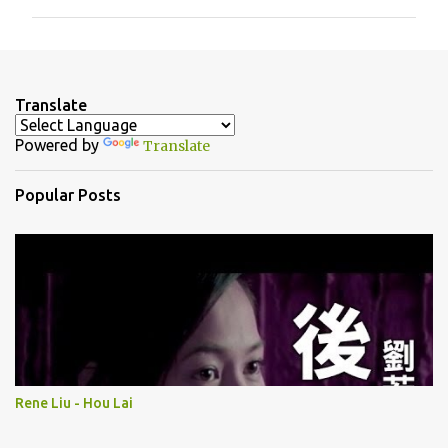
m
m
e
n
Translate
t
Powered by
Translate
s
Popular Posts
Rene Liu - Hou Lai