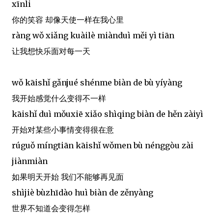
xīnli
你的笑容 却像天使一样在我心里
ràng wǒ xiǎng kuàilè miànduì měi yì tiān
让我想快乐面对每一天
wǒ kāishǐ gǎnjué shénme biàn de bù yíyàng
我开始感觉什么变得不一样
kāishǐ duì mǒuxiē xiǎo shìqing biàn de hěn zàiyì
开始对某些小事情变得很在意
rúguǒ míngtiān kāishǐ wǒmen bù nénggòu zài
jiànmiàn
如果明天开始 我们不能够再见面
shìjiè bùzhīdào huì biàn de zěnyàng
世界不知道会变得怎样