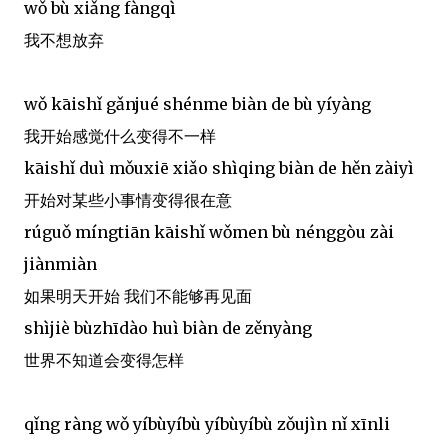
wǒ bù xiǎng fàngqì
我不想放弃
wǒ kāishǐ gǎnjué shénme biàn de bù yíyàng
我开始感觉什么变得不一样
kāishǐ duì mǒuxiē xiǎo shìqing biàn de hěn zàiyì
开始对某些小事情变得很在意
rúguǒ míngtiān kāishǐ wǒmen bù nénggòu zài
jiànmiàn
如果明天开始 我们不能够再见面
shìjiè bùzhīdào huì biàn de zěnyàng
世界不知道会变得怎样
qǐng ràng wǒ yíbùyíbù yíbùyíbù zǒujìn nǐ xīnli