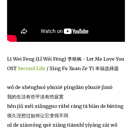
Li Wei Feng (Lǐ Wéi Fēng) 李唯枫 - Let Me Love You
OST
Second Life
/ Xing Fu Xuan Ze Ti 幸福选择题
wǒ de shēnghuó yǒuxiē píngdàn yǒuxiē jìmò
我的生活有些平淡有些寂寞
hěn jiǔ méi xiǎngguo rúhé ràng tā biàn de bùtóng
很久没想过如何让它变得不同
nǐ de xiàoróng què xiàng tiānshǐ yíyàng zài wǒ