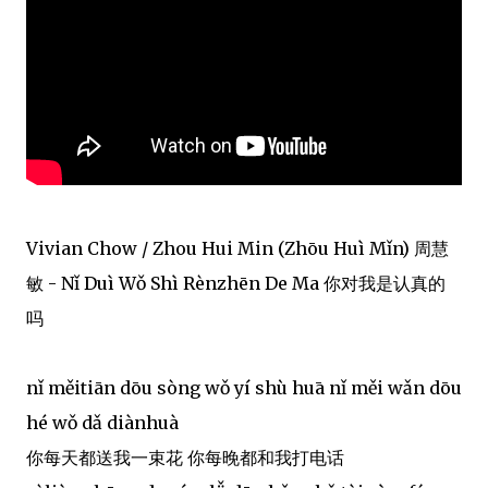
Vivian Chow / Zhou Hui Min (Zhōu Huì Mǐn) 周慧
敏 - Nǐ Duì Wǒ Shì Rènzhēn De Ma 你对我是认真的
吗
nǐ měitiān dōu sòng wǒ yí shù huā nǐ měi wǎn dōu
hé wǒ dǎ diànhuà
你每天都送我一束花 你每晚都和我打电话