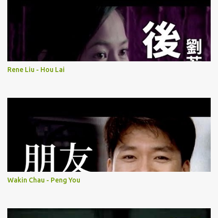
Rene Liu - Hou Lai
Wakin Chau - Peng You