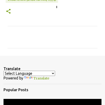
C
o
m
m
e
n
Translate
t
Powered by
Translate
s
Popular Posts