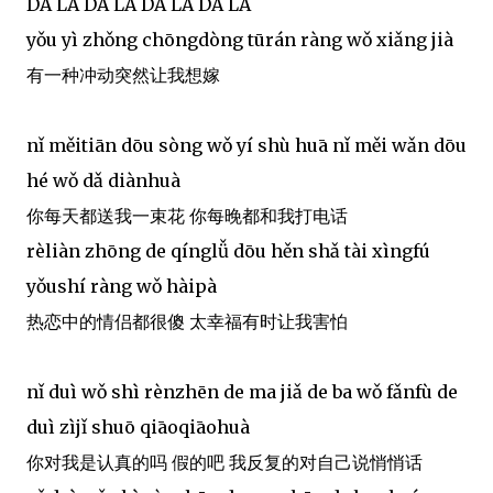
DA LA DA LA DA LA DA LA
yǒu yì zhǒng chōngdòng tūrán ràng wǒ xiǎng jià
有一种冲动突然让我想嫁
nǐ měitiān dōu sòng wǒ yí shù huā nǐ měi wǎn dōu
hé wǒ dǎ diànhuà
你每天都送我一束花 你每晚都和我打电话
rèliàn zhōng de qínglǚ dōu hěn shǎ tài xìngfú
yǒushí ràng wǒ hàipà
热恋中的情侣都很傻 太幸福有时让我害怕
nǐ duì wǒ shì rènzhēn de ma jiǎ de ba wǒ fǎnfù de
duì zìjǐ shuō qiāoqiāohuà
你对我是认真的吗 假的吧 我反复的对自己说悄悄话