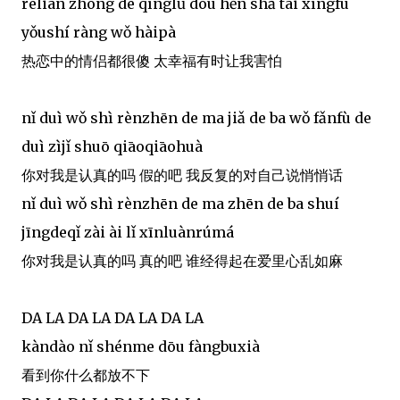
rèliàn zhōng de qínglǚ dōu hěn shǎ tài xìngfú
yǒushí ràng wǒ hàipà
热恋中的情侣都很傻 太幸福有时让我害怕
nǐ duì wǒ shì rènzhēn de ma jiǎ de ba wǒ fǎnfù de
duì zìjǐ shuō qiāoqiāohuà
你对我是认真的吗 假的吧 我反复的对自己说悄悄话
nǐ duì wǒ shì rènzhēn de ma zhēn de ba shuí
jīngdeqǐ zài ài lǐ xīnluànrúmá
你对我是认真的吗 真的吧 谁经得起在爱里心乱如麻
DA LA DA LA DA LA DA LA
kàndào nǐ shénme dōu fàngbuxià
看到你什么都放不下