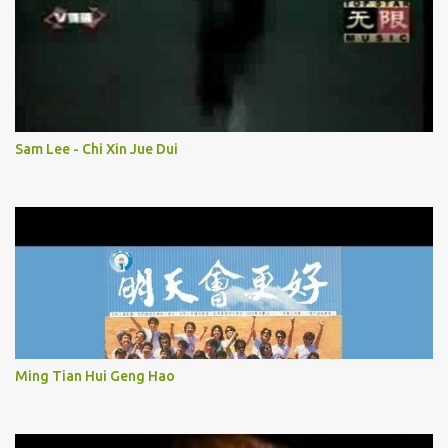
Sam Lee - Chi Xin Jue Dui
Ming Tian Hui Geng Hao