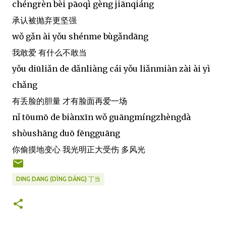
chéngrèn bèi pāoqì gèng jiānqiáng
承认被抛弃更坚强
wǒ gǎn ài yǒu shénme bùgǎndāng
我敢爱 有什么不敢当
yǒu diūliǎn de dǎnliàng cái yǒu liǎnmiàn zài ài yì
chǎng
有丢脸的胆量 才有脸面再爱一场
nǐ tōumō de biànxīn wǒ guāngmíngzhèngdà
shòushāng duō fēngguāng
你偷摸地变心 我光明正大受伤 多风光
DING DANG (DĪNG DĀNG) 丁当