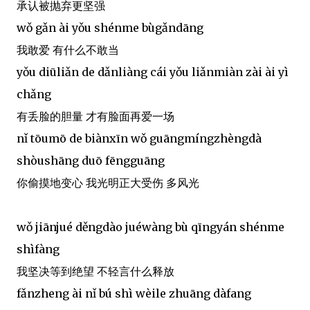
承认被抛弃更坚强
wǒ gǎn ài yǒu shénme bùgǎndāng
我敢爱 有什么不敢当
yǒu diūliǎn de dǎnliàng cái yǒu liǎnmiàn zài ài yì
chǎng
有丢脸的胆量 才有脸面再爱一场
nǐ tōumō de biànxīn wǒ guāngmíngzhèngdà
shòushāng duō fēngguāng
你偷摸地变心 我光明正大受伤 多风光
wǒ jiānjué děngdào juéwàng bù qīngyán shénme
shìfàng
我坚决等到绝望 不轻言什么释放
fǎnzheng ài nǐ bú shì wèile zhuāng dàfang