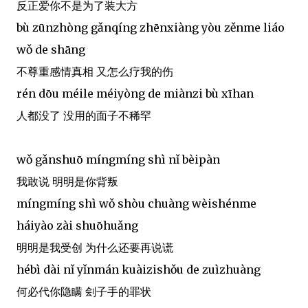
反正爱你不是为了装大方
bù zūnzhòng gǎnqíng zhēnxiàng yòu zěnme liáo
wǒ de shāng
不尊重感情真相 又怎么疗我的伤
rén dōu méile méiyòng de miànzi bù xīhan
人都没了 没用的面子不稀罕
wǒ gǎnshuō míngmíng shì nǐ bèipàn
我敢说 明明是你背叛
míngmíng shì wǒ shòu chuàng wèishénme
háiyào zài shuōhuǎng
明明是我受创 为什么还要再说谎
hébì dài nǐ yǐnmán kuàizishǒu de zuìzhuàng
何必代你隐瞒 刽子手的罪状