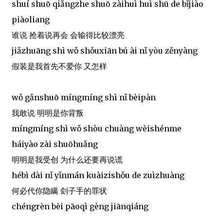
shuí shuō qiǎngzhe shuō zàihuì huì shū de bǐjiào
piàoliang
谁说 抢着说再会 会输得比较漂亮
jiǎzhuāng shì wǒ shǒuxiān bú ài nǐ yòu zěnyàng
假装是我首先不爱你 又怎样
wǒ gǎnshuō míngmíng shì nǐ bèipàn
我敢说 明明是你背叛
míngmíng shì wǒ shòu chuàng wèishénme
háiyào zài shuōhuǎng
明明是我受创 为什么还要再说谎
hébì dài nǐ yǐnmán kuàizishǒu de zuìzhuàng
何必代你隐瞒 刽子手的罪状
chéngrèn bèi pāoqì gèng jiānqiáng