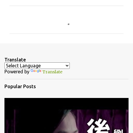
C
o
m
m
e
n
Translate
t
Powered by
Translate
s
Popular Posts