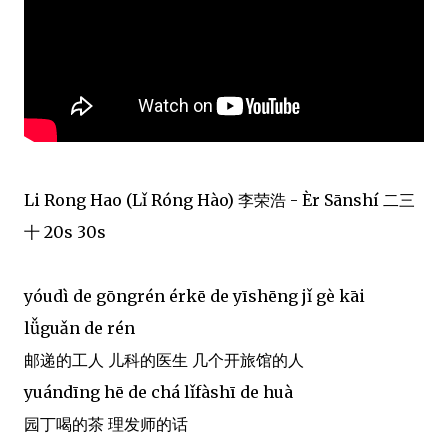
Li Rong Hao (Lǐ Róng Hào) 李荣浩 - Èr Sānshí 二三
十 20s 30s
yóudì de gōngrén érkē de yīshēng jǐ gè kāi
lǚguǎn de rén
邮递的工人 儿科的医生 几个开旅馆的人
yuándīng hē de chá lǐfàshī de huà
园丁喝的茶 理发师的话