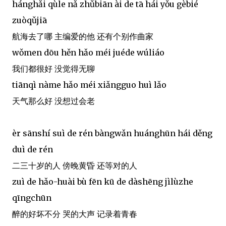
hánghǎi qùle nǎ zhǔbiān ài de tā hái yǒu gèbié
zuòqǔjiā
航海去了哪 主编爱的他 还有个别作曲家
wǒmen dōu hěn hǎo méi juéde wúliáo
我们都很好 没觉得无聊
tiān​​qì nàme hǎo méi xiǎngguo huì lǎo
天​​气那么好 没想过会老
èr sānshí suì de rén bàngwǎn huánghūn hái děng
duì de rén
二三十岁的人 傍晚黄昏 还等对的人
zuì de hǎo-huài bù fēn kū de dàshēng jìlùzhe
qīngchūn
醉的好坏不分 哭的大声 记录着青春