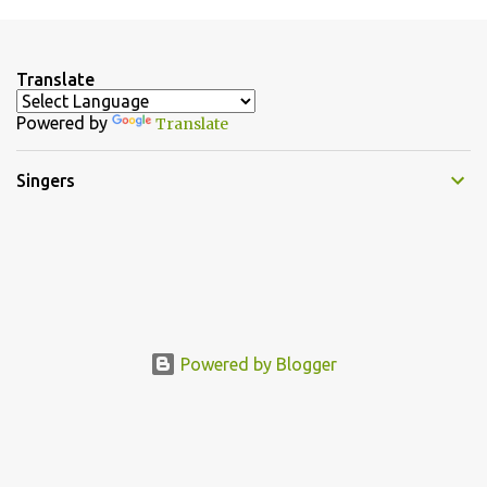
m
e
n
Translate
t
Powered by
Translate
s
Singers
Powered by Blogger