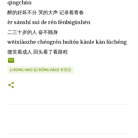
qīngchūn
醉的好坏不分 哭的大声 记录着青春
èr sānshí suì de rén fènbúgùshēn
二三十岁的人 奋不顾身
wēixiàozhe chéngrén huítóu kànle kàn lùchéng
微笑着成人 回头看了看路程
LI RONG HAO (LǏ RÓNG HÀO) 李荣浩
C
o
m