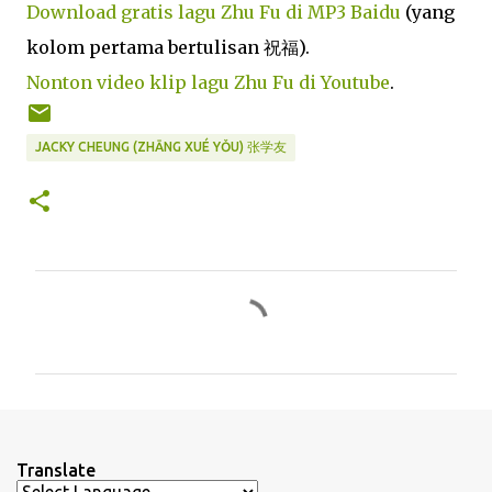
Download gratis lagu Zhu Fu di MP3 Baidu
(yang
kolom pertama bertulisan 祝福).
Nonton video klip lagu Zhu Fu di Youtube
.
JACKY CHEUNG (ZHĀNG XUÉ YǑU) 张学友
C
o
m
m
e
n
Translate
t