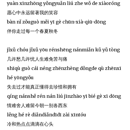
yuàn xīnzhōng yǒngyuǎn liú zhe wǒ de xiàoróng
愿心中永远留著我的笑容
bàn nǐ zǒuguò měi yī gè chūn-xià-qiū-dōng
伴你走过每一个春夏秋冬
jǐxǔ chóu jǐxǔ yōu rénshēng nánmiǎn kǔ yǔ tòng
几许愁几许忧人生难免苦与痛
shīqù guò cái néng zhēnzhèng dǒngde qù zhēnxī
hé yōngyǒu
失去过才能真正懂得去珍惜和拥有
qíng nánshě rén nán liú jīnzhāo yī bié gè xī dōng
情难舍人难留今朝一别各西东
lěng hé rè diǎndiǎndīdī zài xīntóu
冷和热点点滴滴在心头