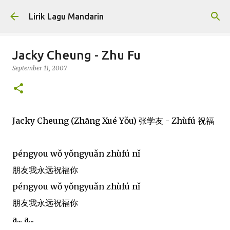
Skip to main content
Lirik Lagu Mandarin
Jacky Cheung - Zhu Fu
September 11, 2007
Jacky Cheung (Zhāng Xué Yǒu) 张学友 - Zhùfú 祝福
péngyou wǒ yǒngyuǎn zhùfú nǐ
朋友我永远祝福你
péngyou wǒ yǒngyuǎn zhùfú nǐ
朋友我永远祝福你
a... a...