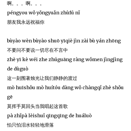
啊。。。啊。。。
péngyou wǒ yǒngyuǎn zhùfú nǐ
朋友我永远祝福你
bùyào wèn bùyào shuō yīqiè jìn zài bù yán zhōng
不要问不要说一切尽在不言中
zhè yī kè wéi zhe zhúguāng ràng wǒmen jìngjìng
de dùguò
这一刻围著烛光让我们静静的渡过
mò huīshǒu mò huítóu dàng wǒ chàngqǐ zhè shǒu
gē
莫挥手莫回头当我唱起这首歌
pà zhǐpà lèishuǐ qīngqīng de huáluò
怕只怕泪水轻轻地滑落