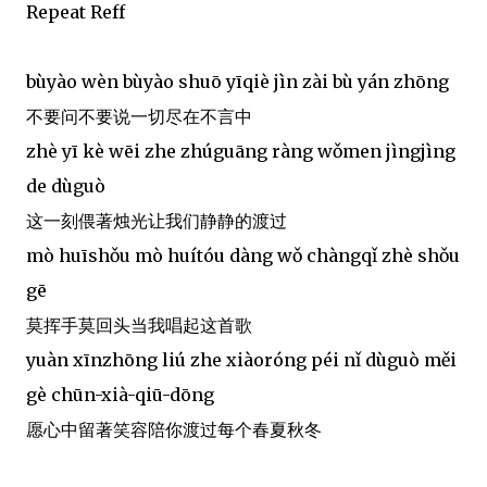
Repeat Reff
bùyào wèn bùyào shuō yīqiè jìn zài bù yán zhōng
不要问不要说一切尽在不言中
zhè yī kè wēi zhe zhúguāng ràng wǒmen jìngjìng
de dùguò
这一刻偎著烛光让我们静静的渡过
mò huīshǒu mò huítóu dàng wǒ chàngqǐ zhè shǒu
gē
莫挥手莫回头当我唱起这首歌
yuàn xīnzhōng liú zhe xiàoróng péi nǐ dùguò měi
gè chūn-xià-qiū-dōng
愿心中留著笑容陪你渡过每个春夏秋冬