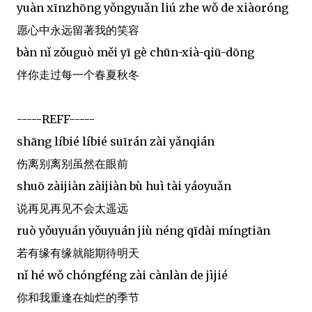
yuàn xīnzhōng yǒngyuǎn liú zhe wǒ de xiàoróng
愿心中永远留著我的笑容
bàn nǐ zǒuguò měi yī gè chūn-xià-qiū-dōng
伴你走过每一个春夏秋冬
-----REFF-----
shāng líbié líbié suīrán zài yǎnqián
伤离别离别虽然在眼前
shuō zàijiàn zàijiàn bù huì tài yáoyuǎn
说再见再见不会太遥远
ruò yǒuyuán yǒuyuán jiù néng qīdài míngtiān
若有缘有缘就能期待明天
nǐ hé wǒ chóngféng zài cànlàn de jìjié
你和我重逢在灿烂的季节