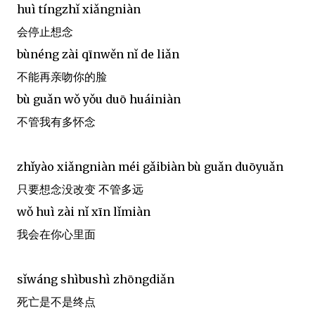
huì tíngzhǐ xiǎngniàn
会停止想念
bùnéng zài qīnwěn nǐ de liǎn
不能再亲吻你的脸
bù guǎn wǒ yǒu duō huáiniàn
不管我有多怀念
zhǐyào xiǎngniàn méi gǎibiàn bù guǎn duōyuǎn
只要想念没改变 不管多远
wǒ huì zài nǐ xīn lǐmiàn
我会在你心里面
sǐwáng shìbushì zhōngdiǎn
死亡是不是终点