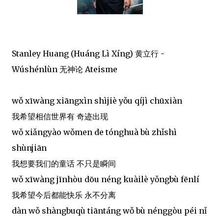
Stanley Huang (Huáng Lì Xíng) 黄立行 -
Wúshénlùn 无神论 Ateisme
wǒ xīwàng xiāngxìn shìjiè yǒu qíjì chūxiàn
我希望相信世界有 奇迹出现
wǒ xiǎngyào wǒmen de tónghuà bù zhǐshì
shùnjiān
我想要我们的童话 不只是瞬间
wǒ xīwàng jīnhòu dōu néng kuàilè yǒngbù fēnlí
我希望今后都能快乐 永不分离
dàn wǒ shàngbuqù tiāntáng wǒ bù nénggòu péi nǐ