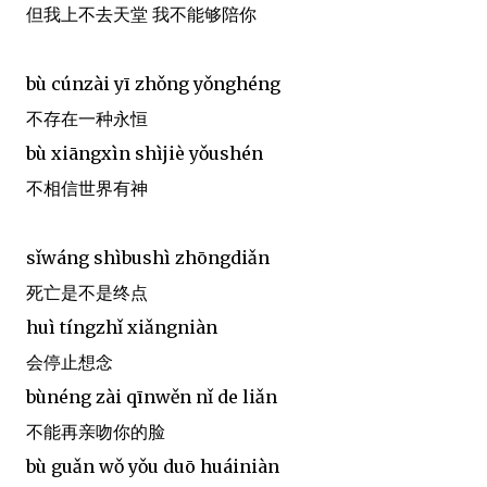
但我上不去天堂 我不能够陪你
bù cúnzài yī zhǒng yǒnghéng
不存在一种永恒
bù xiāngxìn shìjiè yǒushén
不相信世界有神
sǐwáng shìbushì zhōngdiǎn
死亡是不是终点
huì tíngzhǐ xiǎngniàn
会停止想念
bùnéng zài qīnwěn nǐ de liǎn
不能再亲吻你的脸
bù guǎn wǒ yǒu duō huáiniàn