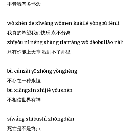
不管我有多怀念
wǒ zhēn de xīwàng wǒmen kuàilè yǒngbù fēnlí
我真的希望我们快乐 永不分离
zhǐyǒu nǐ néng shàng tiāntáng wǒ dàobuliǎo nàli
只有你能上天堂 我到不了那里
bù cúnzài yī zhǒng yǒnghéng
不存在一种永恒
bù xiāngxìn shìjiè yǒushén
不相信世界有神
sǐwáng shìbushì zhōngdiǎn
死亡是不是终点