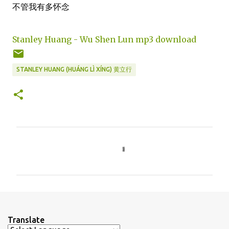
不管我有多怀念
Stanley Huang - Wu Shen Lun mp3 download
STANLEY HUANG (HUÁNG LÌ XÍNG) 黄立行
C
o
m
m
e
n
Translate
t