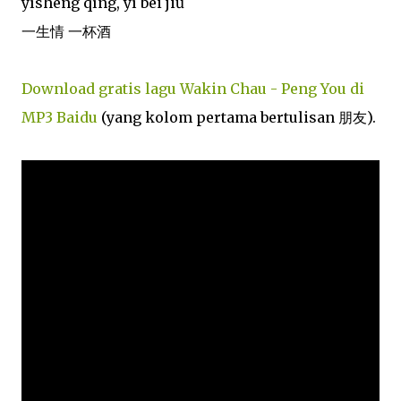
yīshēng qíng, yī bēi jiǔ
一生情 一杯酒
Download gratis lagu Wakin Chau - Peng You di
MP3 Baidu
(yang kolom pertama bertulisan 朋友).