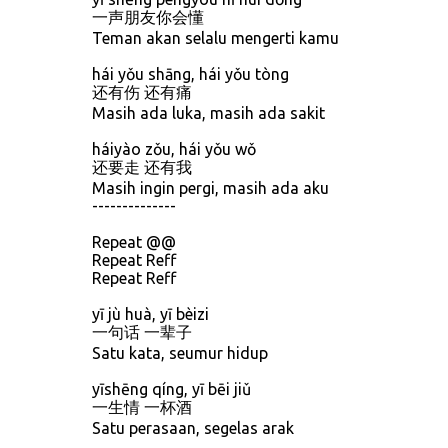
一声朋友你会懂
Teman akan selalu mengerti kamu
hái yǒu shāng, hái yǒu tòng
还有伤 还有痛
Masih ada luka, masih ada sakit
háiyào zǒu, hái yǒu wǒ
还要走 还有我
Masih ingin pergi, masih ada aku
--------------
Repeat @@
Repeat Reff
Repeat Reff
yī jù huà, yī bèizi
一句话 一辈子
Satu kata, seumur hidup
yīshēng qíng, yī bēi jiǔ
一生情 一杯酒
Satu perasaan, segelas arak