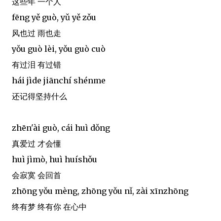
这些年 一个人
fēng yě guò, yǔ yě zǒu
风也过 雨也走
yǒu guò lèi, yǒu guò cuò
有过泪 有过错
hái jìde jiānchí shénme
还记得坚持什么
zhēn'ài guò, cái huì dǒng
真爱过 才会懂
huì jìmò, huì huíshǒu
会寂寞 会回首
zhōng yǒu mèng, zhōng yǒu nǐ, zài xīnzhōng
终有梦 终有你 在心中