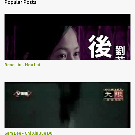
Popular Posts
m
m
e
n
t
Rene Liu - Hou Lai
Sam Lee - Chi Xin Jue Dui