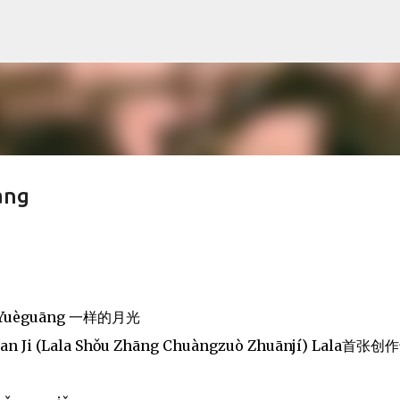
Skip to main content
ang
 De Yuèguāng 一样的月光
uan Ji (Lala Shǒu Zhāng Chuàngzuò Zhuānjí) Lala首张