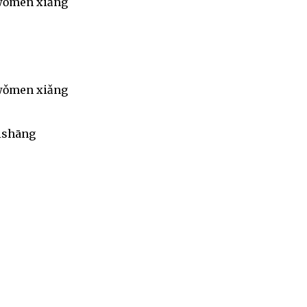
 wǒmen xiǎng
 wǒmen xiǎng
ēishāng