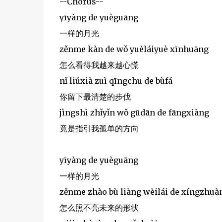
--Chorus--
yīyàng de yuèguāng
一样的月光
zěnme kàn de wǒ yuèláiyuè xīnhuāng
怎么看得我越来越心慌
nǐ liúxià zuì qīngchu de bùfá
你留下最清楚的步伐
jìngshì zhǐyǐn wǒ gūdān de fāngxiàng
竟是指引我孤单的方向
yīyàng de yuèguāng
一样的月光
zěnme zhào bù liàng wèilái de xíngzhuà
怎么照不亮未来的形状