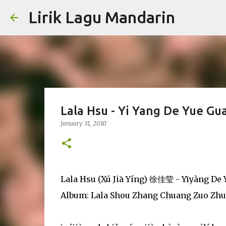
Lirik Lagu Mandarin
Lala Hsu - Yi Yang De Yue Gu
January 31, 2010
Lala Hsu (Xú Jiā Yíng) 徐佳莹 - Yīyàng
Album: Lala Shou Zhang Chuang Zuo Zh