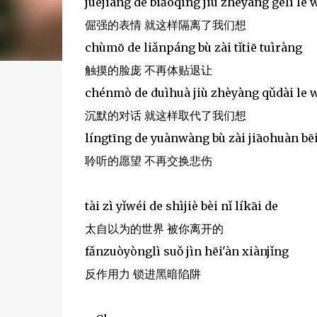
juéjiàng de biǎoqíng jiù zhèyàng gélí le
倔强的表情 就这样隔离了我们想
chùmō de liǎnpáng bù zài tǐtiē tuìràng
触摸的脸庞 不再体贴退让
chénmò de duìhuà jiù zhèyàng qǔdài le
沉默的对话 就这样取代了我们想
língtīng de yuànwàng bù zài jiāohuàn b
聆听的愿望 不再交换悲伤
tài zì yǐwéi de shìjiè bèi nǐ líkāi de
太自以为的世界 被你离开的
fǎnzuòyònglì suǒ jìn hēi'àn xiànjǐng
反作用力 锁进黑暗陷阱