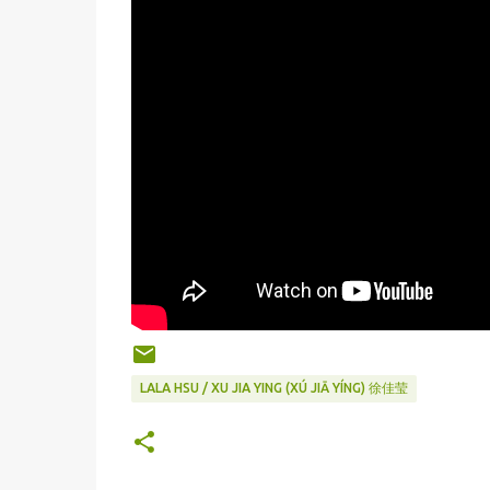
LALA HSU / XU JIA YING (XÚ JIĀ YÍNG) 徐佳莹