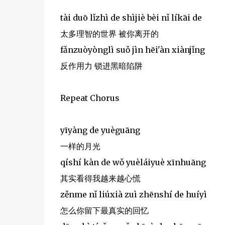
tài duō lǐzhì de shìjiè bèi nǐ líkāi de
太多理智的世界 被你离开的
fǎnzuòyònglì suǒ jìn hēi'àn xiànjǐng
反作用力 锁进黑暗陷阱
Repeat Chorus
yīyàng de yuèguāng
一样的月光
qíshí kàn de wǒ yuèláiyuè xīnhuāng
其实看得我越来越心慌
zěnme nǐ liúxià zuì zhēnshí de huíyì
怎么你留下最真实的回忆