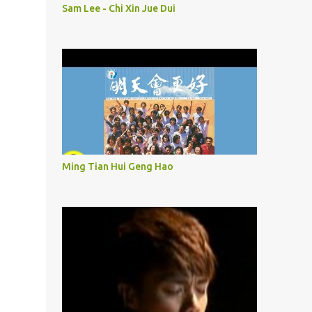
Sam Lee - Chi Xin Jue Dui
Ming Tian Hui Geng Hao