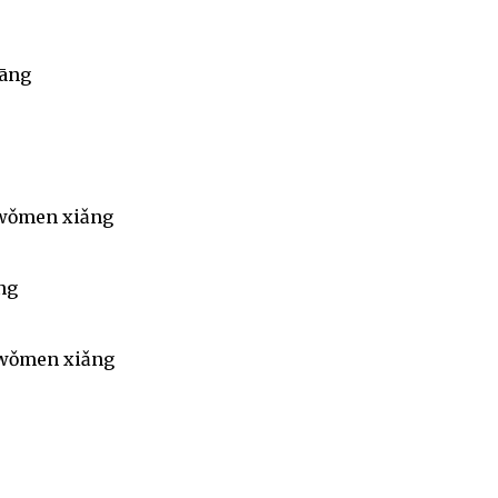
uāng
 wǒmen xiǎng
ng
 wǒmen xiǎng