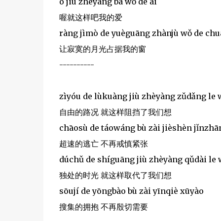
o jiù zhèyàng ba wǒ de ài
喔就这样吧我的爱
ràng jìmò de yuèguāng zhànjù wǒ de ch
让寂寞的月光占据我的窗
----------
zìyóu de lùkuàng jiù zhèyàng zǔdǎng le
自由的路况 就这样阻挡了我们想
chāosù de táowáng bù zài jièshèn jǐnzhā
超速的逃亡 不再戒慎紧张
dúchǔ de shíguāng jiù zhèyàng qǔdài le
独处的时光 就这样取代了我们想
sōují de yōngbào bù zài yīnqiè xūyào
搜集的拥抱 不再殷切需要