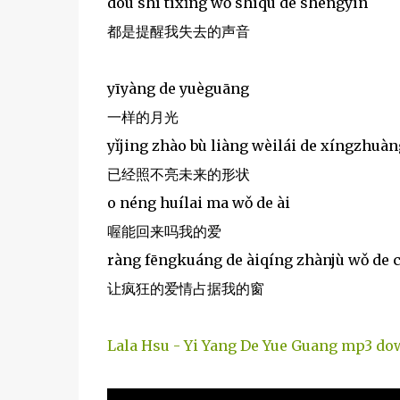
dōu shì tíxǐng wǒ shīqù de shēngyīn
都是提醒我失去的声音
yīyàng de yuèguāng
一样的月光
yǐjing zhào bù liàng wèilái de xíngzhuàn
已经照不亮未来的形状
o néng huílai ma wǒ de ài
喔能回来吗我的爱
ràng fēngkuáng de àiqíng zhànjù wǒ de 
让疯狂的爱情占据我的窗
Lala Hsu - Yi Yang De Yue Guang mp3 d