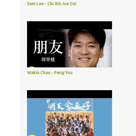
Sam Lee - Chi Xin Jue Dui
Wakin Chau - Peng You