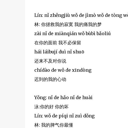
Lín: nǐ zhěngjiù wǒ de jìmò wǒ de tòng 
林: 你拯救我的寂寞 我的痛我的梦
zài nǐ de miànqián wǒ bùbì bǎoliú
在你的面前 我不必保留
hái láibují duì nǐ shuō
还来不及对你说
chídào de wǒ de xīndòng
迟到的我的心动
Yǒng: nǐ de hǎo nǐ de huài
泳:你的好 你的坏
Lín: wǒ de píqi nǐ zuì dǒng
林: 我的脾气你最懂