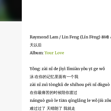
Raymond Lam / Lin Feng (Lín Fēng) 林峰 a
天以后
Album:
Your Love
Yǒng: zài nǐ de jìyì lǐmiàn yǒu yī ge wǒ
泳:在你的记忆里面有一个我
zài nǐ zuì tòngkǔ de shíhou péi nǐ dùguò
在你最痛苦的时候陪你渡过
nánguò guò le tiān qínglǎng le wǒ jiù zǒ
难过过了 天晴朗了 我就走