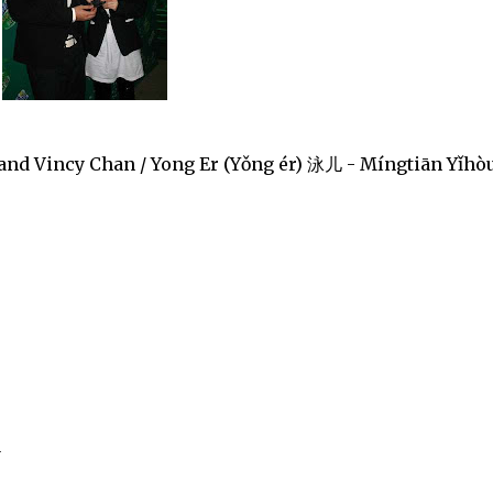
nd Vincy Chan / Yong Er (Yǒng ér) 泳儿 - Míngtiān Yǐhò
u