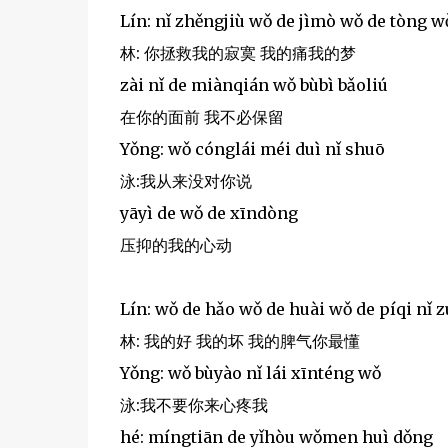
Lín: nǐ zhěngjiù wǒ de jìmò wǒ de tòng 
林: 你拯救我的寂寞 我的痛我的梦
zài nǐ de miànqián wǒ bùbì bǎoliú
在你的面前 我不必保留
Yǒng: wǒ cónglái méi duì nǐ shuō
泳:我从来没对你说
yāyì de wǒ de xīndòng
压抑的我的心动
Lín: wǒ de hǎo wǒ de huài wǒ de píqi nǐ 
林: 我的好 我的坏 我的脾气你最懂
Yǒng: wǒ bùyào nǐ lái xīnténg wǒ
泳:我不要你来心疼我
hé: míngtiān de yǐhòu wǒmen huì dǒng