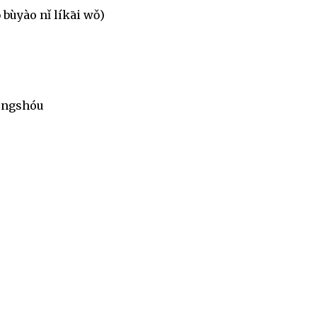
 bùyào nǐ líkāi wǒ)
héngshóu