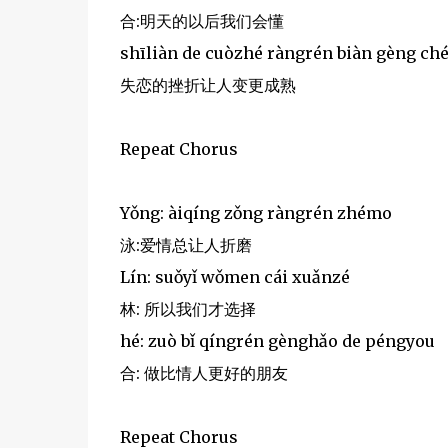
合:明天的以后我们会懂
shīliàn de cuòzhé ràngrén biàn gèng c
失恋的挫折让人变更成熟
Repeat Chorus
Yǒng: àiqíng zǒng ràngrén zhémo
泳:爱情总让人折磨
Lín: suǒyǐ wǒmen cái xuǎnzé
林: 所以我们才选择
hé: zuò bǐ qíngrén gènghǎo de péngyou
合: 做比情人更好的朋友
Repeat Chorus