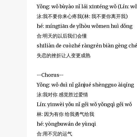
Yǒng: wǒ bùyào nǐ lái xīnténg wǒ (Lín: wǒ
泳:我不要你来心疼我(林: 我不要你离开我)
hé: míngtiān de yǐhòu wǒmen huì dǒng
合:明天的以后我们会懂
shīliàn de cuòzhé ràngrén biàn gèng c
失恋的挫折让人变更成熟
--Chorus--
Yǒng: wǒ duì nǐ gǎnjué shèngguo àiqíng
泳:我对你 感觉胜过爱情
Lín: yīnwèi yǒu nǐ gěi wǒ yǒngqì gěi wǒ
林: 因为有你 给我勇气给我
hé: yòngbuwán de yùnqi
合:用不完的运气