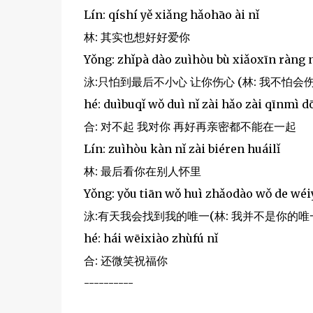
Lín: qíshí yě xiǎng hǎohāo ài nǐ
林: 其实也想好好爱你
Yǒng: zhǐpà dào zuìhòu bù xiǎoxīn ràng 
泳:只怕到最后不小心 让你伤心 (林: 我不怕会伤
hé: duìbuqǐ wǒ duì nǐ zài hǎo zài qīnmì d
合: 对不起 我对你 再好再亲密都不能在一起
Lín: zuìhòu kàn nǐ zài biéren huáilǐ
林: 最后看你在别人怀里
Yǒng: yǒu tiān wǒ huì zhǎodào wǒ de wéiyī
泳:有天我会找到我的唯一(林: 我并不是你的唯
hé: hái wēixiào zhùfú nǐ
合: 还微笑祝福你
----------