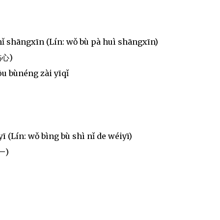
nǐ shāngxīn (Lín: wǒ bù pà huì shāngxīn)
心)
ōu bùnéng zài yīqǐ
 (Lín: wǒ bìng bù shì nǐ de wéiyī)
一)