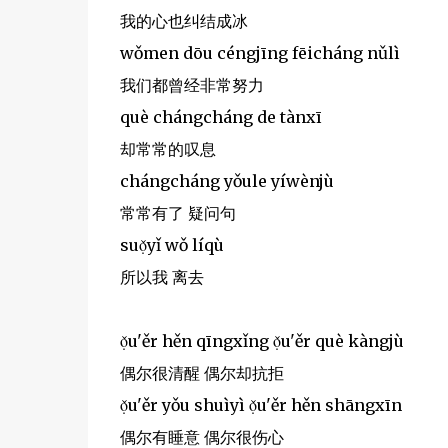
我的心也纠结成冰
wǒmen dōu céngjīng fēicháng nǔlì
我们都曾经非常努力
què chángcháng de tànxī
却常常的叹息
chángcháng yǒule yíwènjù
常常有了 疑问句
suọ̌yǐ wǒ líqù
所以我 离去
ọ̌u'ěr hěn qīngxǐng ọ̌u'ěr què kàngjù
偶尔很清醒 偶尔却抗拒
ọ̌u'ěr yǒu shuìyì ọ̌u'ěr hěn shāngxīn
偶尔有睡意 偶尔很伤心