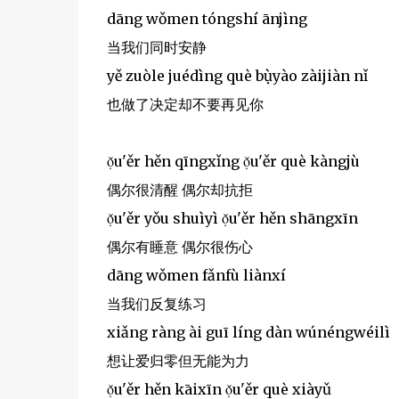
dāng wǒmen tóngshí ānjìng
当我们同时安静
yě zuòle juédìng què bụ̀yào zàijiàn nǐ
也做了决定却不要再见你
ọ̌u'ěr hěn qīngxǐng ọ̌u'ěr què kàngjù
偶尔很清醒 偶尔却抗拒
ọ̌u'ěr yǒu shuìyì ọ̌u'ěr hěn shāngxīn
偶尔有睡意 偶尔很伤心
dāng wǒmen fǎnfù liànxí
当我们反复练习
xiǎng ràng ài guī líng dàn wúnéngwéilì
想让爱归零但无能为力
ọ̌u'ěr hěn kāixīn ọ̌u'ěr què xiàyǔ