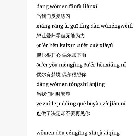
dāng wǒmen fǎnfù liànxí
当我们反复练习
xiǎng ràng ài guī líng dàn wúnéngwéilì
想让爱归零但无能为力
ọ̌u'ěr hěn kāixīn ọ̌u'ěr què xiàyǔ
偶尔很开心 偶尔却下雨
ọ̌u'ěr yǒu mèngjìng ọ̌u'ěr hěnxiǎng nǐ
偶尔有梦境 偶尔很想你
dāng wǒmen tóngshí ānjìng
当我们同时安静
yě zuòle juédìng què bụ̀yào zàijiàn nǐ
也做了决定却不要再见你
wǒmen dōu céngjīng shīqù àiqíng