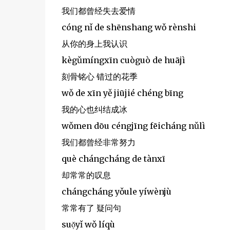
我们都曾经失去爱情
cóng nǐ de shēnshang wǒ rènshi
从你的身上我认识
kègǔmíngxīn cuòguò de huājì
刻骨铭心 错过的花季
wǒ de xīn yě jiūjié chéng bīng
我的心也纠结成冰
wǒmen dōu céngjīng fēicháng nǔlì
我们都曾经非常努力
què chángcháng de tànxī
却常常的叹息
chángcháng yǒule yíwènjù
常常有了 疑问句
suọ̌yǐ wǒ líqù