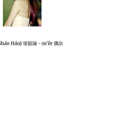
Sháo Hán) 张韶涵 - ọ̌u'ěr 偶尔