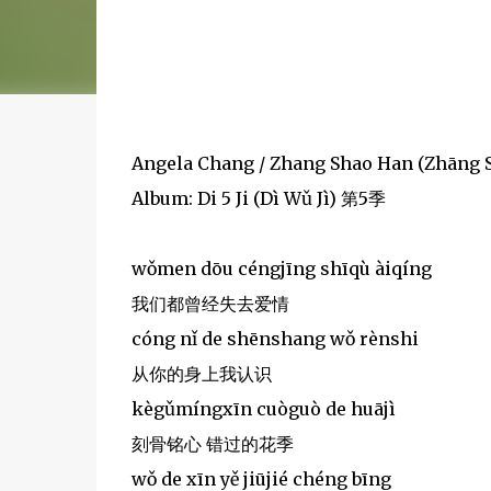
Angela Chang / Zhang Shao Han (Zhāng 
Album: Di 5 Ji (Dì Wǔ Jì) 第5季
wǒmen dōu céngjīng shīqù àiqíng
我们都曾经失去爱情
cóng nǐ de shēnshang wǒ rènshi
从你的身上我认识
kègǔmíngxīn cuòguò de huājì
刻骨铭心 错过的花季
wǒ de xīn yě jiūjié chéng bīng