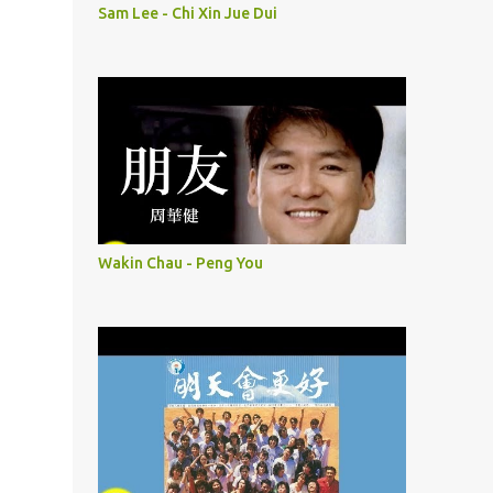
Sam Lee - Chi Xin Jue Dui
Wakin Chau - Peng You