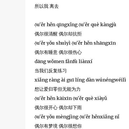
所以我 离去
ọ̌u'ěr hěn qīngxǐng ọ̌u'ěr què kàngjù
偶尔很清醒 偶尔却抗拒
ọ̌u'ěr yǒu shuìyì ọ̌u'ěr hěn shāngxīn
偶尔有睡意 偶尔很伤心
dāng wǒmen fǎnfù liànxí
当我们反复练习
xiǎng ràng ài guī líng dàn wúnéngwéilì
想让爱归零但无能为力
ọ̌u'ěr hěn kāixīn ọ̌u'ěr què xiàyǔ
偶尔很开心 偶尔却下雨
ọ̌u'ěr yǒu mèngjìng ọ̌u'ěr hěnxiǎng nǐ
偶尔有梦境 偶尔很想你