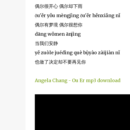
偶尔很开心 偶尔却下雨
ọ̌u'ěr yǒu mèngjìng ọ̌u'ěr hěnxiǎng nǐ
偶尔有梦境 偶尔很想你
dāng wǒmen ānjìng
当我们安静
yě zuòle juédìng què bụ̀yào zàijiàn nǐ
也做了决定却不要再见你
Angela Chang - Ou Er mp3 download