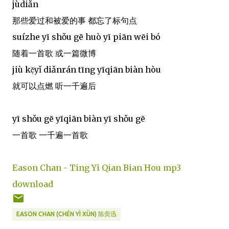
jùdiǎn
那些爱过和被爱的事 都忘了标句点
suízhe yī shǒu gē huò yī piān wēi bó
随着一首歌 或一篇微博
jiù kẹ̌yǐ diǎnrán tīng yīqiān biàn hòu
就可以点燃 听一千遍后
yī shǒu gē yīqiān biàn yī shǒu gē
一首歌 一千遍一首歌
Eason Chan - Ting Yi Qian Bian Hou mp3
download
EASON CHAN (CHÉN YÌ XÙN) 陈奕迅