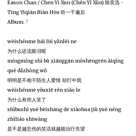
Eason Chan / Chen Yi Xun (Chén Yì Xùn) 陈奕迅 -
Tīng Yīqiān Biàn Hòu 听一千遍后
Album:
?
wèishénme hái liú yǎnlèi ne
为什么还流眼泪呢
míngmíng shì bù xiānggān mòshēngrén àiqíng
què dǎzhòng wǒ
明明是不相干陌生人爱情 却打中我
wèishénme yǒuxiē rén xiào le
为什么有些人笑了
shìbushì yuè bēishāng de xiàohua jiù yuè néng
zhìliáo shīwàng
是不是越悲伤的笑话就越能治疗失望