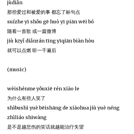
jùdiǎn
那些爱过和被爱的事 都忘了标句点
suízhe yī shǒu gē huò yī piān wēi bó
随着一首歌 或一篇微博
jiù kẹ̌yǐ diǎnrán tīng yīqiān biàn hòu
就可以点燃 听一千遍后
(music)
wèishénme yǒuxiē rén xiào le
为什么有些人笑了
shìbushì yuè bēishāng de xiàohua jiù yuè néng
zhìliáo shīwàng
是不是越悲伤的笑话就越能治疗失望