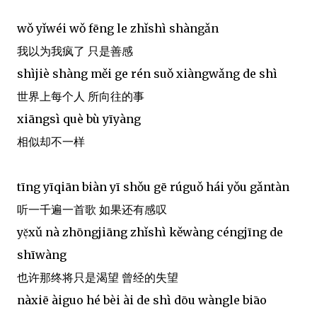
wǒ yǐwéi wǒ fēng le zhǐshì shàngǎn
我以为我疯了 只是善感
shìjiè shàng měi ge rén suǒ xiàngwǎng de shì
世界上每个人 所向往的事
xiāngsì què bù yīyàng
相似却不一样
tīng yīqiān biàn yī shǒu gē rúguǒ hái yǒu gǎntàn
听一千遍一首歌 如果还有感叹
yẹ̌xǔ nà zhōngjiāng zhǐshì kěwàng céngjīng de
shīwàng
也许那终将只是渴望 曾经的失望
nàxiē àiguo hé bèi ài de shì dōu wàngle biāo