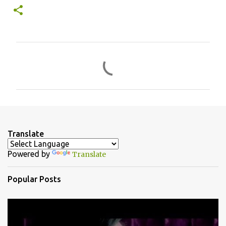
C
o
m
m
e
n
Translate
t
Powered by
Translate
s
Popular Posts