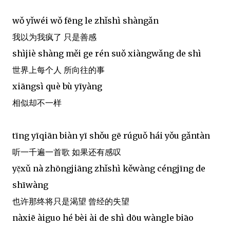
wǒ yǐwéi wǒ fēng le zhǐshì shàngǎn
我以为我疯了 只是善感
shìjiè shàng měi ge rén suǒ xiàngwǎng de shì
世界上每个人 所向往的事
xiāngsì què bù yīyàng
相似却不一样
tīng yīqiān biàn yī shǒu gē rúguǒ hái yǒu gǎntàn
听一千遍一首歌 如果还有感叹
yẹ̌xǔ nà zhōngjiāng zhǐshì kěwàng céngjīng de
shīwàng
也许那终将只是渴望 曾经的失望
nàxiē àiguo hé bèi ài de shì dōu wàngle biāo