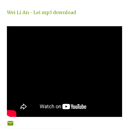
Wei Li An - Lei mp3 download