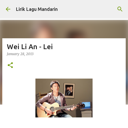
Skip to main content
Lirik Lagu Mandarin
Wei Li An - Lei
January 28, 2013