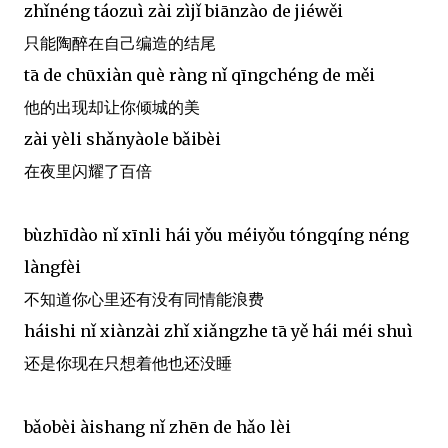
zhǐnéng táozuì zài zìjǐ biānzào de jiéwěi
只能陶醉在自己编造的结尾
tā de chūxiàn què ràng nǐ qīngchéng de měi
他的出现却让你倾城的美
zài yèli shǎnyàole bǎibèi
在夜里闪耀了百倍
bùzhīdào nǐ xīnli hái yǒu méiyǒu tóngqíng néng
làngfèi
不知道你心里还有没有同情能浪费
háishi nǐ xiànzài zhǐ xiǎngzhe tā yě hái méi shuì
还是你现在只想着他也还没睡
bǎobèi àishang nǐ zhēn de hǎo lèi