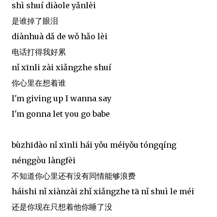
shì shuí diàole yǎnlèi
是谁掉了眼泪
diànhuà dǎ de wǒ hǎo lèi
电话打得我好累
nǐ xīnli zài xiǎngzhe shuí
你心里在想着谁
I'm giving up I wanna say
I'm gonna let you go babe
bùzhīdào nǐ xīnli hái yǒu méiyǒu tóngqíng
nénggòu làngfèi
不知道你心里还有没有同情能够浪费
háishi nǐ xiànzài zhǐ xiǎngzhe tā nǐ shuì le méi
还是你现在只想着他你睡了没