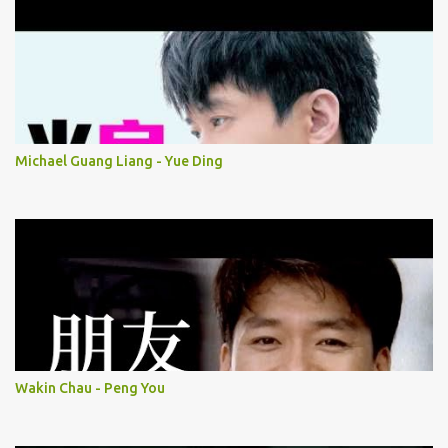
Michael Guang Liang - Yue Ding
Wakin Chau - Peng You