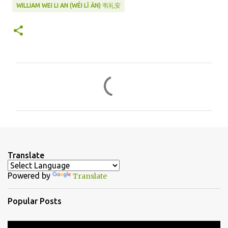
WILLIAM WEI LI AN (WÉI LǏ ĀN) 韦礼安
C
o
m
m
e
n
Translate
t
Powered by
Translate
s
Popular Posts