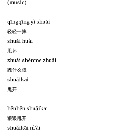
(music)
qīngqīng yì shuāi
轻轻一摔
shuǎi huài
甩坏
zhuǎi shénme zhuǎi
跩什么跩
shuǎikāi
甩开
hěnhěn shuǎikāi
狠狠甩开
shuǎikāi nì'ài