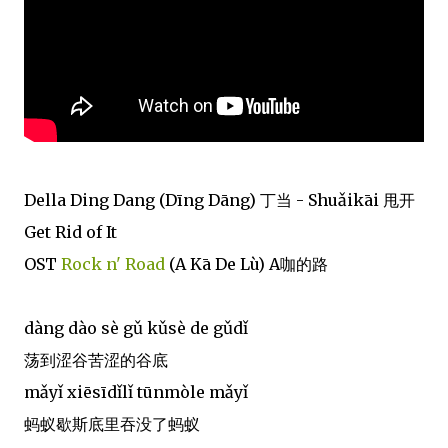
Della Ding Dang (Dīng Dāng) 丁当 - Shuǎikāi 甩开
Get Rid of It
OST
Rock n' Road
(A Kā De Lù) A咖的路
dàng dào sè gǔ kǔsè de gǔdǐ
荡到涩谷苦涩的谷底
mǎyǐ xiēsīdǐlǐ tūnmòle mǎyǐ
蚂蚁歇斯底里吞没了蚂蚁