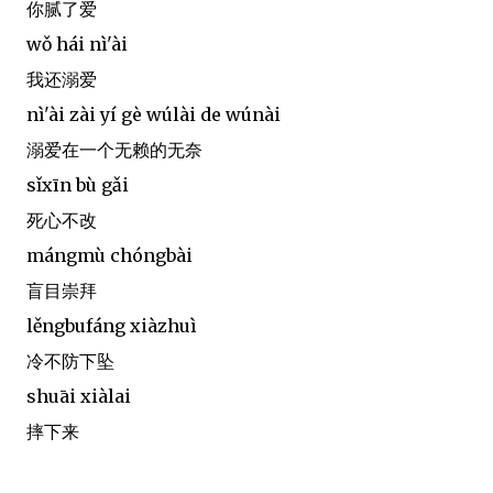
你腻了爱
wǒ hái nì'ài
我还溺爱
nì'ài zài yí gè wúlài de wúnài
溺爱在一个无赖的无奈
sǐxīn bù gǎi
死心不改
mángmù chóngbài
盲目崇拜
lěngbufáng xiàzhuì
冷不防下坠
shuāi xiàlai
摔下来