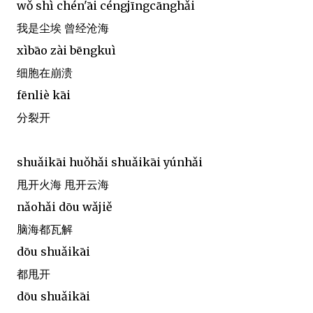
wǒ shì chén'āi céngjīngcānghǎi
我是尘埃 曾经沧海
xìbāo zài bēngkuì
细胞在崩溃
fēnliè kāi
分裂开
shuǎikāi huǒhǎi shuǎikāi yúnhǎi
甩开火海 甩开云海
nǎohǎi dōu wǎjiě
脑海都瓦解
dōu shuǎikāi
都甩开
dōu shuǎikāi