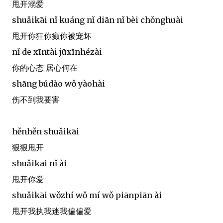
甩开溺爱
shuǎikāi nǐ kuáng nǐ diān nǐ bèi chǒnghuài
甩开你狂你癫你被宠坏
nǐ de xīntài jūxīnhézài
你的心态 居心何在
shāng búdào wǒ yàohài
伤不到我要害
hěnhěn shuǎikāi
狠狠甩开
shuǎikāi nǐ ài
甩开你爱
shuǎikāi wǒzhí wǒ mí wǒ piānpiān ài
甩开我执我迷我偏偏爱