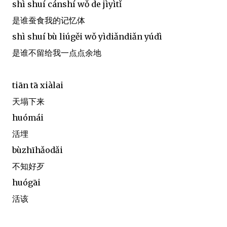
shì shuí cánshí wǒ de jìyìtǐ
是谁蚕食我的记忆体
shì shuí bù liúgěi wǒ yìdiǎndiǎn yúdì
是谁不留给我一点点余地
tiān tā xiàlai
天塌下来
huómái
活埋
bùzhīhǎodǎi
不知好歹
huógāi
活该