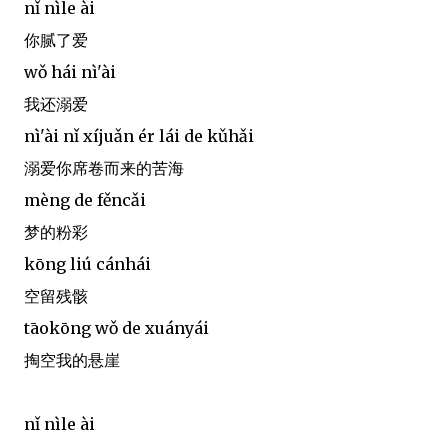
nǐ nìle ài
你腻了爱
wǒ hái nì'ài
我还溺爱
nì'ài nǐ xíjuǎn ér lái de kǔhǎi
溺爱你席卷而来的苦海
mèng de fěncǎi
梦的粉彩
kōng liú cánhái
空留残骸
tāokōng wǒ de xuányái
掏空我的悬崖
nǐ nìle ài