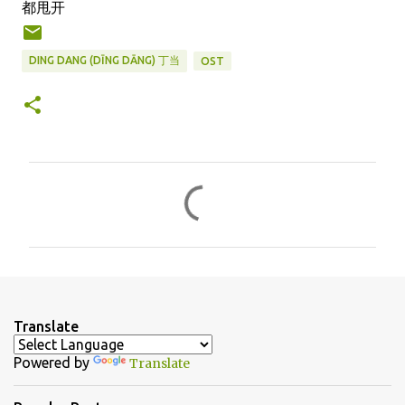
都甩开
DING DANG (DĪNG DĀNG) 丁当
OST
C
o
m
m
e
n
Translate
t
Powered by
Translate
s