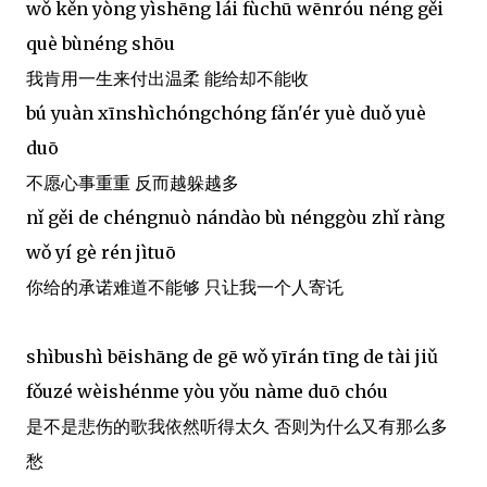
wǒ kěn yòng yìshēng lái fùchū wēnróu néng gěi
què bùnéng shōu
我肯用一生来付出温柔 能给却不能收
bú yuàn xīnshìchóngchóng fǎn'ér yuè duǒ yuè
duō
不愿心事重重 反而越躲越多
nǐ gěi de chéngnuò nándào bù nénggòu zhǐ ràng
wǒ yí gè rén jìtuō
你给的承诺难道不能够 只让我一个人寄讬
shìbushì bēishāng de gē wǒ yīrán tīng de tài jiǔ
fǒuzé wèishénme yòu yǒu nàme duō chóu
是不是悲伤的歌我依然听得太久 否则为什么又有那么多
愁