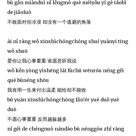
bù gǎn miànduì nǐ lěngmò què méiyǒu yí gè táobì
de jiǎoluò
不敢面对你冷漠 却没有一个逃避的角落
ài nǐ ràng wǒ xīnshìchóngchóng shuí yuànyi tīng
wǒ shuō
爱你让我心事重重 谁愿意听我说
wǒ kěn yòng yìshēng lái fùchū wēnróu néng gěi
què bùnéng shōu
我肯用一生来付出温柔 能给却不能收
bú yuàn xīnshìchóngchóng fǎn'ér yuè duǒ yuè
duō
不愿心事重重 反而越躲越多
nǐ gěi de chéngnuò nándào bù nénggòu zhǐ ràng