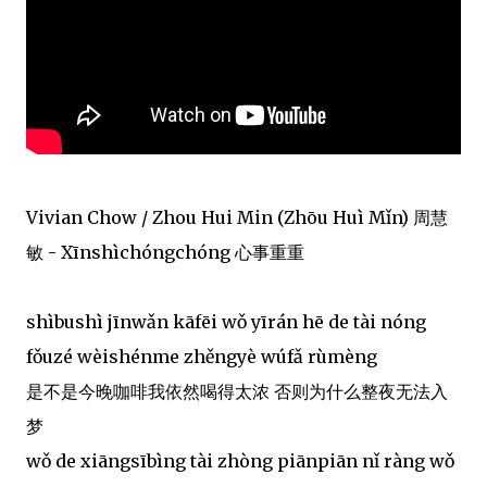
Vivian Chow / Zhou Hui Min (Zhōu Huì Mǐn) 周慧
敏 - Xīnshìchóngchóng 心事重重
shìbushì jīnwǎn kāfēi wǒ yīrán hē de tài nóng
fǒuzé wèishénme zhěngyè wúfǎ rùmèng
是不是今晚咖啡我依然喝得太浓 否则为什么整夜无法入
梦
wǒ de xiāngsībìng tài zhòng piānpiān nǐ ràng wǒ