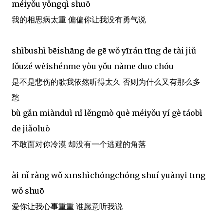
méiyǒu yǒngqì shuō
我的相思病太重 偏偏你让我没有勇气说
shìbushì bēishāng de gē wǒ yīrán tīng de tài jiǔ
fǒuzé wèishénme yòu yǒu nàme duō chóu
是不是悲伤的歌我依然听得太久 否则为什么又有那么多
愁
bù gǎn miànduì nǐ lěngmò què méiyǒu yí gè táobì
de jiǎoluò
不敢面对你冷漠 却没有一个逃避的角落
ài nǐ ràng wǒ xīnshìchóngchóng shuí yuànyi tīng
wǒ shuō
爱你让我心事重重 谁愿意听我说