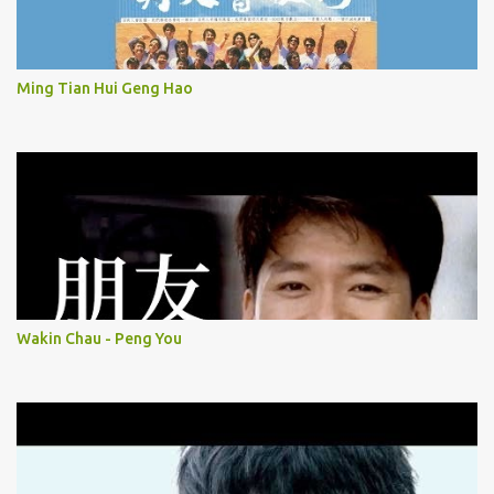
Ming Tian Hui Geng Hao
Wakin Chau - Peng You