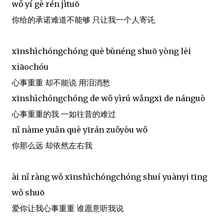
wǒ yí gè rén jìtuō
你给的承诺难道不能够 只让我一个人寄讬
xīnshìchóngchóng què bùnéng shuō yòng lèi
xiāochóu
心事重重 却不能说 用泪消愁
xīnshìchóngchóng de wǒ yìrú wǎngxī de nánguò
心事重重的我 一如往昔的难过
nǐ nàme yuǎn què yīrán zuǒyòu wǒ
你那么远 却依然左右我
ài nǐ ràng wǒ xīnshìchóngchóng shuí yuànyi tīng
wǒ shuō
爱你让我心事重重 谁愿意听我说