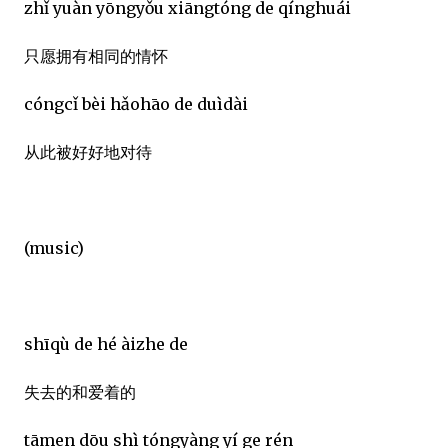
zhǐ yuàn yōngyǒu xiāngtóng de qínghuái
只愿拥有相同的情怀
cóngcǐ bèi hǎohāo de duìdài
从此被好好地对待
(music)
shīqù de hé àizhe de
失去的和爱着的
tāmen dōu shì tóngyàng yí ge rén