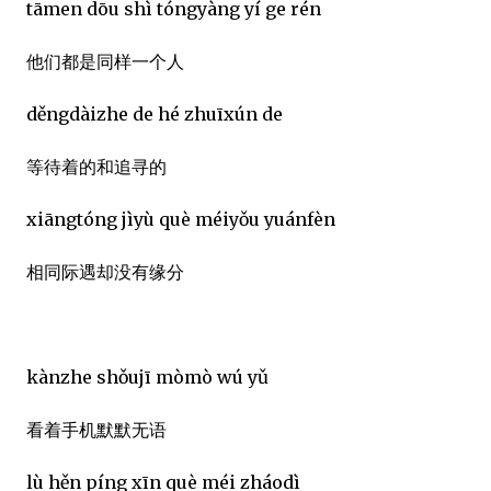
tāmen dōu shì tóngyàng yí ge rén
他们都是同样一个人
děngdàizhe de hé zhuīxún de
等待着的和追寻的
xiāngtóng jìyù què méiyǒu yuánfèn
相同际遇却没有缘分
kànzhe shǒujī mòmò wú yǔ
看着手机默默无语
lù hěn píng xīn què méi zháodì