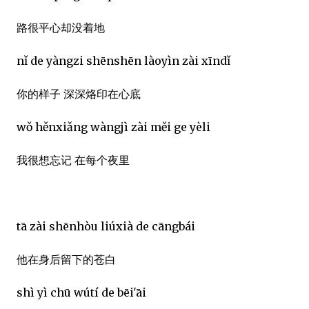
路很平心却没着地
nǐ de yàngzi shēnshēn làoyìn zài xīndǐ
你的样子 深深烙印在心底
wǒ hěnxiǎng wàngjì zài měi ge yèli
我很想忘记 在每个夜里
tā zài shēnhòu liúxià de cāngbái
他在身后留下的苍白
shì yì chū wútí de bēi'āi