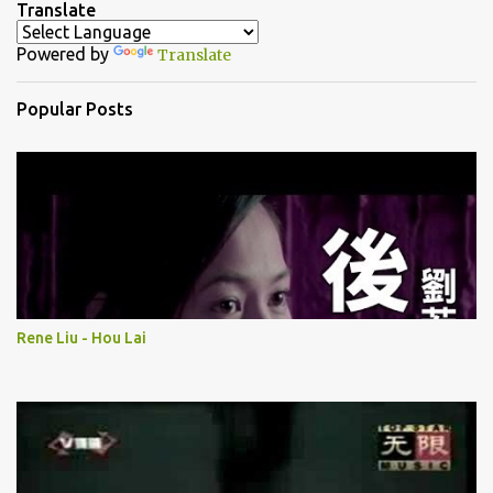
Translate
t
Powered by
Translate
s
Popular Posts
Rene Liu - Hou Lai