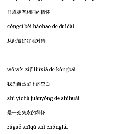
只愿拥有相同的情怀
cóngcǐ bèi hǎohāo de duìdài
从此被好好地对待
wǒ wèi zìjǐ liúxià de kòngbái
我为自己留下的空白
shì yíchù juànyǒng de shìhuái
是一处隽永的释怀
rúguǒ shīqù shì chónglái