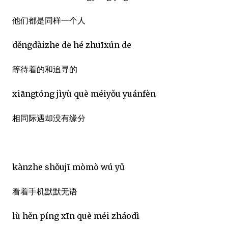
他们都是同样一个人
děngdàizhe de hé zhuīxún de
等待着的和追寻的
xiāngtóng jìyù què méiyǒu yuánfèn
相同际遇却没有缘分
kànzhe shǒujī mòmò wú yǔ
看着手机默默无语
lù hěn píng xīn què méi zháodì