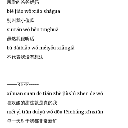
亲爱的爸爸妈妈
bié jiào wǒ xiǎo shǎguā
别叫我小傻瓜
suīrán wǒ hěn tīnghuà
虽然我很听话
bú dàibiǎo wǒ méiyǒu xiǎngfǎ
不代表我没有想法
------------
-----REFF-----
xǐhuan suān de tián zhè jiùshì zhēn de wǒ
喜欢酸的甜这就是真的我
měi yì tiān duìyú wǒ dōu fēicháng xīnxiān
每一天对于我都非常新鲜