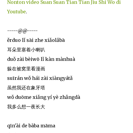
Nonton video Suan Suan Tian Tian Jiu Shi Wo di
Youtube
.
-----@@-----
ěrduo lǐ sāi zhe xiǎolǎbā
耳朵里塞着小喇叭
duǒ zài bèiwō lǐ kàn mànhuà
躲在被窝里看漫画
suīrán wǒ hái zài xiàngyátǎ
虽然我还在象牙塔
wǒ duōme xiǎng yí yè zhǎngdà
我多么想一夜长大
qīn'ài de bàba māma