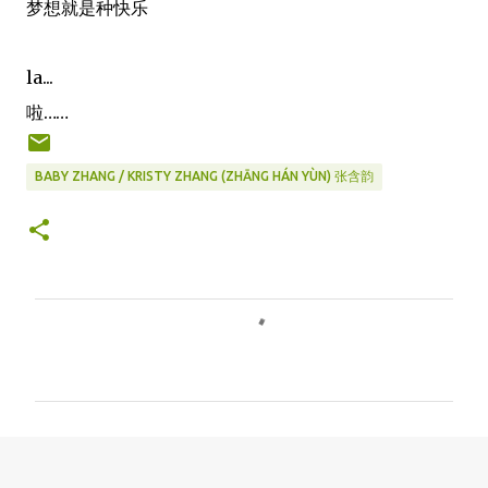
梦想就是种快乐
la...
啦……
BABY ZHANG / KRISTY ZHANG (ZHĀNG HÁN YÙN) 张含韵
C
o
m
m
e
n