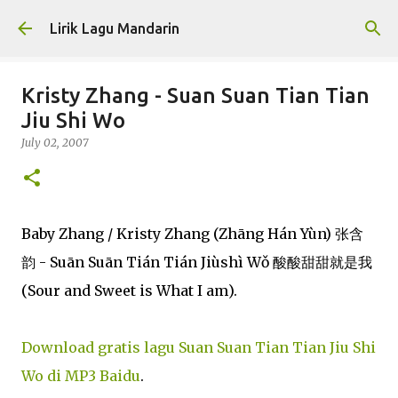
Skip to main content
Lirik Lagu Mandarin
Kristy Zhang - Suan Suan Tian Tian
Jiu Shi Wo
July 02, 2007
Baby Zhang / Kristy Zhang (Zhāng Hán Yùn) 张含
韵 - Suān Suān Tián Tián Jiùshì Wǒ 酸酸甜甜就是我
(Sour and Sweet is What I am).
Download gratis lagu Suan Suan Tian Tian Jiu Shi
Wo di MP3 Baidu
.