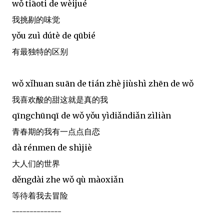
wǒ tiāoti de wèijué
我挑剔的味觉
yǒu zuì dútè de qūbié
有最独特的区别
wǒ xǐhuan suān de tián zhè jiùshì zhēn de wǒ
我喜欢酸的甜这就是真的我
qīngchūnqī de wǒ yǒu yìdiǎndiǎn zìliàn
青春期的我有一点点自恋
dà rénmen de shìjiè
大人们的世界
děngdài zhe wǒ qù màoxiǎn
等待着我去冒险
--------------