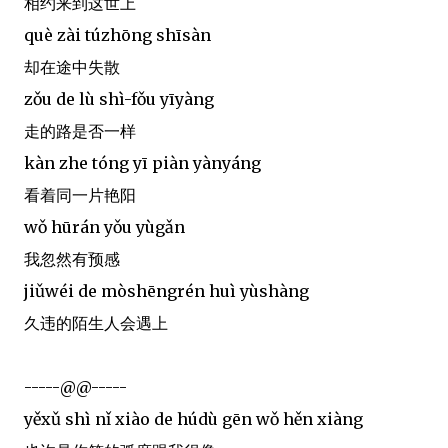
相约来到这世上
què zài túzhōng shīsàn
却在途中失散
zǒu de lù shì-fǒu yīyàng
走的路是否一样
kàn zhe tóng yī piàn yànyáng
看着同一片艳阳
wǒ hūrán yǒu yùgǎn
我忽然有预感
jiǔwéi de mòshēngrén huì yùshàng
久违的陌生人会遇上
-----@@-----
yěxǔ shì nǐ xiào de húdù gēn wǒ hěn xiàng