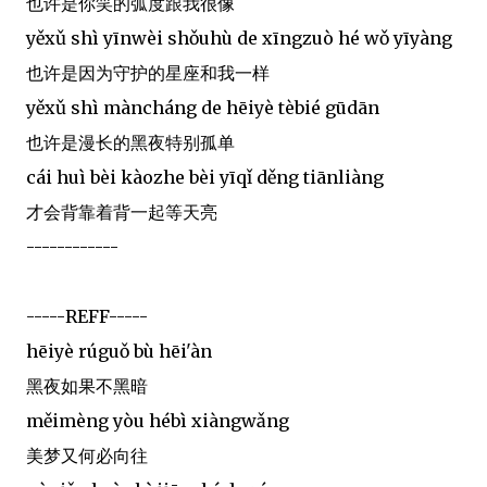
也许是你笑的弧度跟我很像
yěxǔ shì yīnwèi shǒuhù de xīngzuò hé wǒ yīyàng
也许是因为守护的星座和我一样
yěxǔ shì màncháng de hēiyè tèbié gūdān
也许是漫长的黑夜特别孤单
cái huì bèi kàozhe bèi yīqǐ děng tiānliàng
才会背靠着背一起等天亮
------------
-----REFF-----
hēiyè rúguǒ bù hēi'àn
黑夜如果不黑暗
měimèng yòu hébì xiàngwǎng
美梦又何必向往