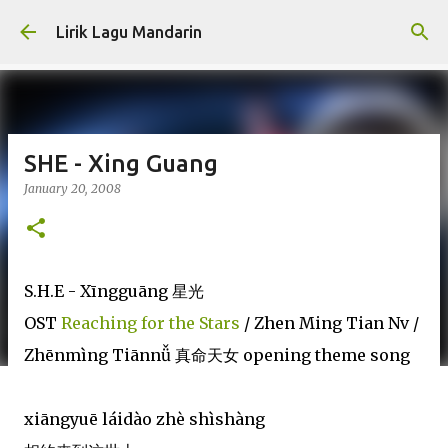
Skip to main content
Lirik Lagu Mandarin
SHE - Xing Guang
January 20, 2008
S.H.E - Xīngguāng 星光
OST
Reaching for the Stars
/ Zhen Ming Tian Nv /
Zhēnmìng Tiānnǚ 真命天女 opening theme song
xiāngyuē láidào zhè shìshàng