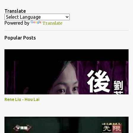
n
Translate
t
Powered by
Translate
s
Popular Posts
Rene Liu - Hou Lai