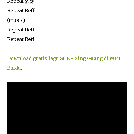
Repeat @@
Repeat Reff
(music)
Repeat Reff
Repeat Reff
Download gratis lagu SHE - Xing Guang di MP3
Baidu
.