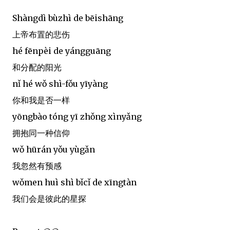
Shàngdì bùzhì de bēishāng
上帝布置的悲伤
hé fēnpèi de yángguāng
和分配的阳光
nǐ hé wǒ shì-fǒu yīyàng
你和我是否一样
yōngbào tóng yī zhǒng xìnyǎng
拥抱同一种信仰
wǒ hūrán yǒu yùgǎn
我忽然有预感
wǒmen huì shì bǐcǐ de xīngtàn
我们会是彼此的星探