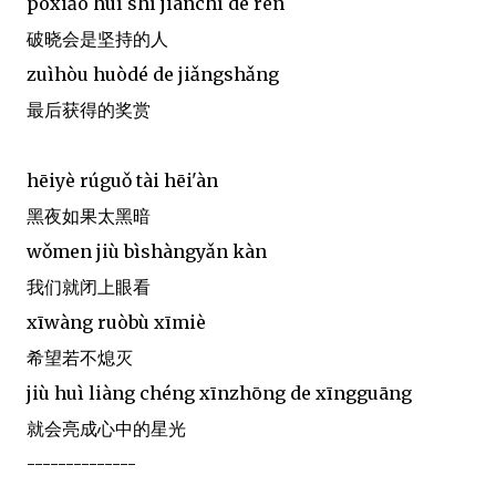
pòxiǎo huì shì jiānchí de rén
破晓会是坚持的人
zuìhòu huòdé de jiǎngshǎng
最后获得的奖赏
hēiyè rúguǒ tài hēi'àn
黑夜如果太黑暗
wǒmen jiù bìshàngyǎn kàn
我们就闭上眼看
xīwàng ruòbù xīmiè
希望若不熄灭
jiù huì liàng chéng xīnzhōng de xīngguāng
就会亮成心中的星光
--------------