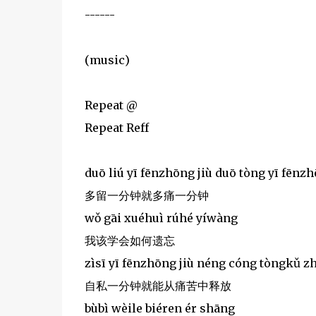
------
(music)
Repeat @
Repeat Reff
duō liú yī fēnzhōng jiù duō tòng yī fēnz
多留一分钟就多痛一分钟
wǒ gāi xuéhuì rúhé yíwàng
我该学会如何遗忘
zìsī yī fēnzhōng jiù néng cóng tòngkǔ z
自私一分钟就能从痛苦中释放
bùbì wèile biéren ér shāng