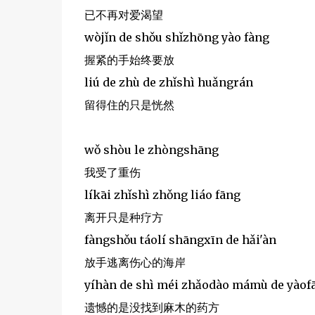
已不再对爱渴望
wòjǐn de shǒu shǐzhōng yào fàng
握紧的手始终要放
liú de zhù de zhǐshì huǎngrán
留得住的只是恍然
wǒ shòu le zhòngshāng
我受了重伤
líkāi zhǐshì zhǒng liáo fāng
离开只是种疗方
fàngshǒu táolí shāngxīn de hǎi'àn
放手逃离伤心的海岸
yíhàn de shì méi zhǎodào mámù de yàof
遗憾的是没找到麻木的药方