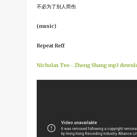
不必为了别人而伤
(music)
Repeat Reff
Nicholas Teo - Zhong Shang mp3 downl