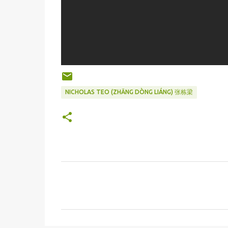
NICHOLAS TEO (ZHĀNG DÒNG LIÁNG) 张栋梁
C
o
m
m