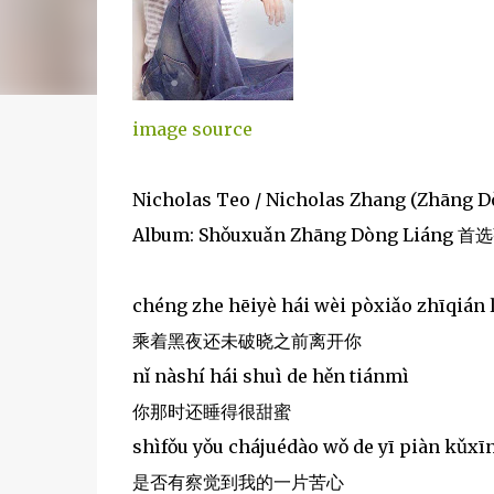
image source
Nicholas Teo / Nicholas Zhang (Zhāng
Album: Shǒuxuǎn Zhāng Dòng Liáng 
chéng zhe hēiyè hái wèi pòxiǎo zhīqián l
乘着黑夜还未破晓之前离开你
nǐ nàshí hái shuì de hěn tiánmì
你那时还睡得很甜蜜
shìfǒu yǒu chájuédào wǒ de yī piàn kǔxī
是否有察觉到我的一片苦心