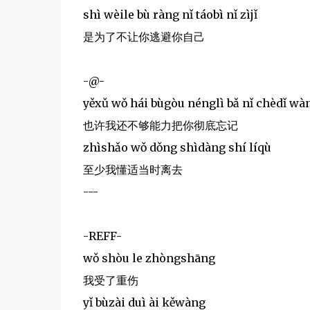
shì wèile bù ràng nǐ táobì nǐ zìjǐ
是为了不让你逃避你自己
-@-
yěxǔ wǒ hái bùgòu nénglì bǎ nǐ chèdǐ wàn
也许我还不够能力把你彻底忘记
zhìshǎo wǒ dǒng shìdàng shí líqù
至少我懂适当时离去
---
-REFF-
wǒ shòu le zhòngshāng
我受了重伤
yǐ bùzài duì ài kěwàng