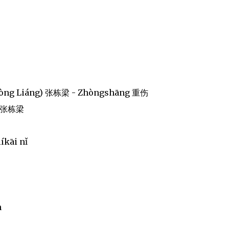
 Dòng Liáng) 张栋梁 - Zhòngshāng 重伤
首选张栋梁
íkāi nǐ
n