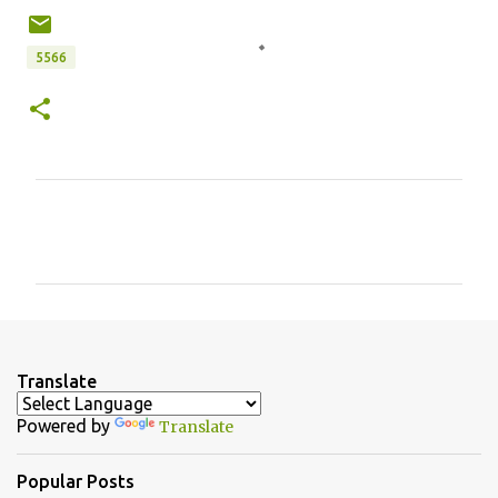
5566
C
o
m
m
e
n
Translate
t
Powered by
Translate
s
Popular Posts