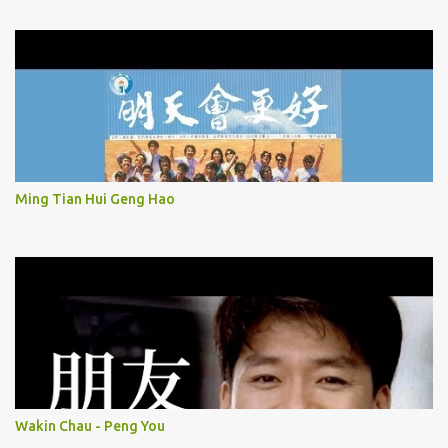
Ming Tian Hui Geng Hao
Wakin Chau - Peng You