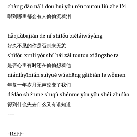
chàng dào nǎli dōu huì yǒu rén tōutōu liú zhe lèi
唱到哪里都会有人偷偷流着泪
hǎojiǔbujiàn de nǐ shìfǒu biéláiwúyàng
好久不见的你是否别来无恙
shìfǒu xīnli yǒushí hái zài tōutōu xiǎngzhe tā
是否心里有时还在偷偷想着他
niánfùyīnián suìyuè wúshēng gǎibiàn le wǒmen
年复一年岁月无声改变了我们
dédào shénme shīqù shénme yòu yǒu shéi zhīdào
得到什么失去什么又有谁知道
---
-REFF-