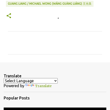
GUANG LIANG / MICHAEL WONG (WÁNG GUĀNG LIÁNG) 王光良
C
o
m
m
e
n
Translate
t
Powered by
Translate
s
Popular Posts