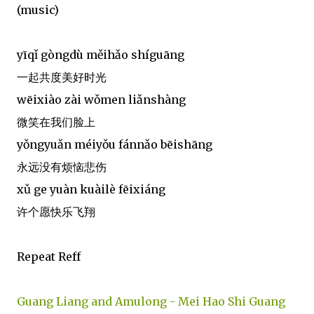
(music)
yīqǐ gòngdù měihǎo shíguāng
一起共度美好时光
wēixiào zài wǒmen liǎnshàng
微笑在我们脸上
yǒngyuǎn méiyǒu fánnǎo bēishāng
永远没有烦恼悲伤
xǔ ge yuàn kuàilè fēixiáng
许个愿快乐飞翔
Repeat Reff
Guang Liang and Amulong - Mei Hao Shi Guang