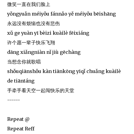
微笑一直在我们脸上
yǒngyuǎn méiyǒu fánnǎo yě méiyǒu bēishāng
永远没有烦恼也没有悲伤
xǔ ge yuàn yī bèizi kuàilè fēixiáng
许个愿一辈子快乐飞翔
dāng xiǎngniàn nǐ jiù gēchàng
当想念你就歌唱
shǒuqiānshǒu kàn tiānkōng yīqǐ chuǎng kuàilè
de tiāntáng
手牵手看天空一起闯快乐的天堂
------
Repeat @
Repeat Reff