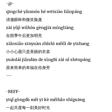
-@-
qīngchè yǎnmóu hé wēixiào liǎnpáng
清澈眼眸和微笑脸庞
zài yǔjì wǔhòu gèngjiā míngliàng
在雨季午后更加明亮
xiǎoxiǎo xīnyuàn zhǐshì měilì de yīshang
小小心愿只是美丽的衣裳
yuánlái jiǎndān de xìngfú zài nǐ shēnpáng
原来简单的幸福在你身旁
---
-REFF-
yīqǐ gòngdù měi yī kè měihǎo shíguāng
一起共度每一刻美好时光