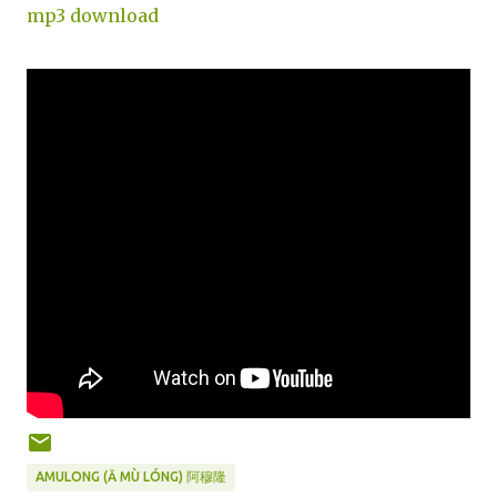
mp3 download
AMULONG (Ā MÙ LÓNG) 阿穆隆