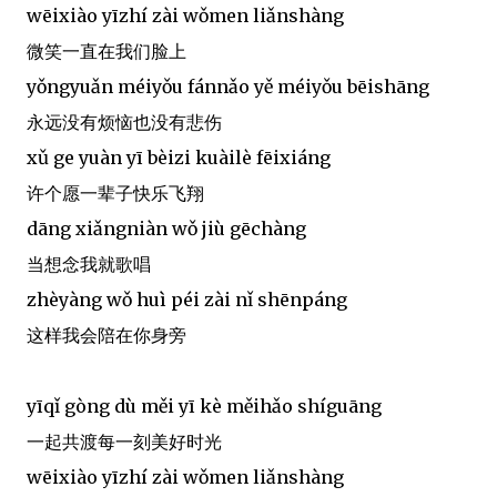
wēixiào yīzhí zài wǒmen liǎnshàng
微笑一直在我们脸上
yǒngyuǎn méiyǒu fánnǎo yě méiyǒu bēishāng
永远没有烦恼也没有悲伤
xǔ ge yuàn yī bèizi kuàilè fēixiáng
许个愿一辈子快乐飞翔
dāng xiǎngniàn wǒ jiù gēchàng
当想念我就歌唱
zhèyàng wǒ huì péi zài nǐ shēnpáng
这样我会陪在你身旁
yīqǐ gòng dù měi yī kè měihǎo shíguāng
一起共渡每一刻美好时光
wēixiào yīzhí zài wǒmen liǎnshàng