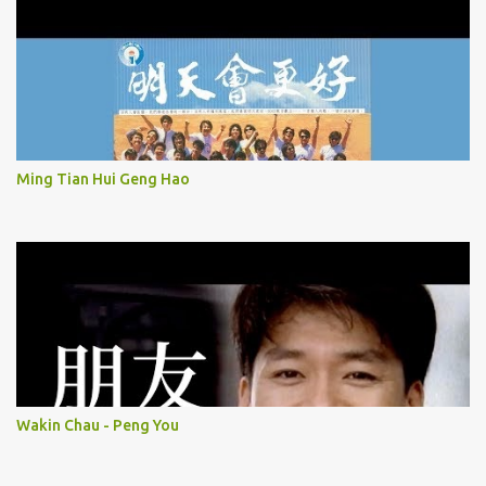
Ming Tian Hui Geng Hao
Wakin Chau - Peng You