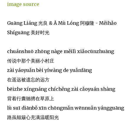
image source
Guāng Liáng 光良 & Ā Mù Lóng 阿穆隆 - Měihǎo
Shíguāng 美好时光
chuánshuō zhōng nàge měilì xiǎocūnzhuāng
传说中那个美丽小村庄
zài yáoyuǎn bèi yíwàng de yuǎnfāng
在遥远被遗忘的远方
bēizhe xíngnáng chíchěng zài cǎoyuán shàng
背着行囊驰骋在草原上
lù suī diānbǒ xīn chōngmǎn wēnnuǎn yángguāng
路虽颠簸心充满温暖阳光