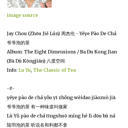
image source
Jay Chou (Zhōu Jié Lún) 周杰伦 - Yéye Pào De Chá
爷爷泡的茶
Album: The Eight Dimensions / Ba Du Kong Jian
(Bā Dù Kōngjiān) 八度空间
Info:
Lu Yu
,
The Classic of Tea
-#-
yéye pào de chá yǒu yī zhǒng wèidao jiàozuò jiā
爷爷泡的茶 有一种味道叫做家
Lù Yǔ pào de chá tīngshuō míng hé lì dōu bù ná
陆羽泡的茶 听说名和利都不拿