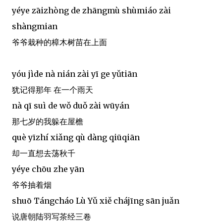
yéye zāizhòng de zhāngmù shùmiáo zài
shàngmian
爷爷栽种的樟木树苗在上面
yóu jìde nà nián zài yī ge yǔtiān
犹记得那年 在一个雨天
nà qī suì de wǒ duǒ zài wūyán
那七岁的我躲在屋檐
què yīzhí xiǎng qù dàng qiūqiān
却一直想去荡秋千
yéye chōu zhe yān
爷爷抽着烟
shuō Tángcháo Lù Yǔ xiě chájīng sān juǎn
说唐朝陆羽写茶经三卷