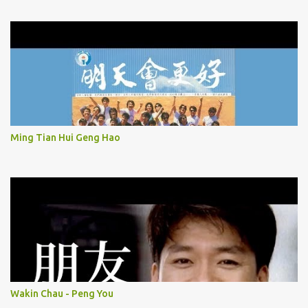
Ming Tian Hui Geng Hao
Wakin Chau - Peng You