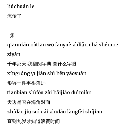
liúchuán le
流传了
-@-
qiānnián nàtiān wǒ fānyuè zìdiǎn chá shénme
zìyǎn
千年那天 我翻阅字典 查什么字眼
xíngróng yī jiàn shì hěn yáoyuǎn
形容一件事很遥远
tiānbiān shìfǒu zài hǎijiǎo duìmiàn
天边是否在海角对面
zhídào jiǔ suì cái zhīdào làngfèi shíjiān
直到九岁才知道浪费时间