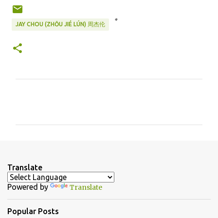
JAY CHOU (ZHŌU JIÉ LÚN) 周杰伦
C
o
m
m
e
n
Translate
t
Powered by
Translate
s
Popular Posts