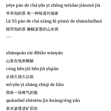
yéye pào de chá yǒu yī zhǒng wèidao jiàozuò jiā
爷爷泡的茶 有一种味道叫做家
Lù Yǔ pào de chá xiàng fú pōmò de shānshuǐhuà
陆羽泡的茶 像幅泼墨的山水画
---
shānquán zài dìbiǎo wānyán
山泉在地表蜿蜒
cóng hěn jiǔ hěn jiǔ yǐqián
从很久很久以前
wǒ yǒu yī zhāng zhìqì de liǎn
我有一张稚气的脸
quánshuǐ shèntòu jìn kuàngcéng yán
泉水渗透进矿层岩