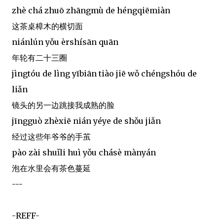
zhè chá zhuō zhāngmù de héngqiēmiàn
这茶桌樟木的横切面
niánlún yǒu èrshísān quān
年轮有二十三圈
jìngtóu de lìng yībiān tiào jiē wǒ chéngshóu de
liǎn
镜头的另一边跳接我成熟的脸
jīngguò zhèxiē nián yéye de shǒu jiǎn
经过这些年爷爷的手茧
pào zài shuǐli huì yǒu chásè mànyán
泡在水里会有茶色蔓延
---
-REFF-