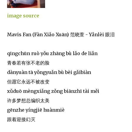
image source
Mavis Fan (Fàn Xiǎo Xuān) 范晓萱 - Yǎnlèi 眼泪
qīngchūn ruò yǒu zhāng bù lǎo de liǎn
青春若有张不老的脸
dànyuàn tā yǒngyuǎn bù bèi gǎibiàn
但愿它永远不被改变
xǔduō mèngxiǎng zǒng biānzhī tài měi
许多梦想总编织太美
gēnzhe yíngjiē huànmiè
跟着迎接幻灭