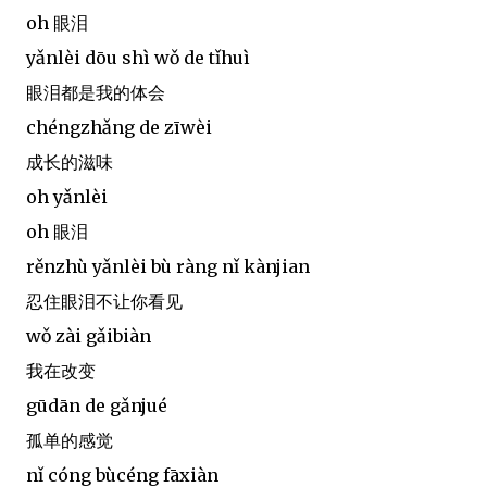
oh 眼泪
yǎnlèi dōu shì wǒ de tǐhuì
眼泪都是我的体会
chéngzhǎng de zīwèi
成长的滋味
oh yǎnlèi
oh 眼泪
rěnzhù yǎnlèi bù ràng nǐ kànjian
忍住眼泪不让你看见
wǒ zài gǎibiàn
我在改变
gūdān de gǎnjué
孤单的感觉
nǐ cóng bùcéng fāxiàn