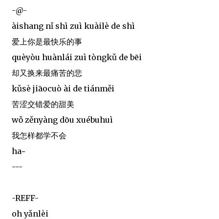
-@-
àishang nǐ shì zuì kuàilè de shì
爱上你是最快乐的事
quèyòu huànlái zuì tòngkǔ de bēi
却又换来最痛苦的悲
kǔsè jiāocuò ài de tiánměi
苦涩交错爱的甜美
wǒ zěnyàng dōu xuébuhuì
我怎样都学不会
ha~
---
-REFF-
oh yǎnlèi