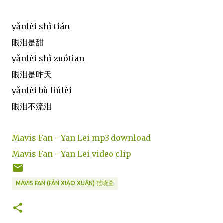
yǎnlèi shì tián
眼泪是甜
yǎnlèi shì zuótiān
眼泪是昨天
yǎnlèi bù liúlèi
眼泪不流泪
Mavis Fan - Yan Lei mp3 download
Mavis Fan - Yan Lei video clip
MAVIS FAN (FÀN XIǍO XUĀN) 范晓萱