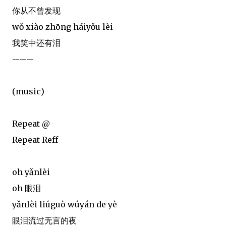
你从不曾发现
wǒ xiào zhōng háiyǒu lèi
我笑中还有泪
------
(music)
Repeat @
Repeat Reff
oh yǎnlèi
oh 眼泪
yǎnlèi liúguò wúyán de yè
眼泪流过无言的夜