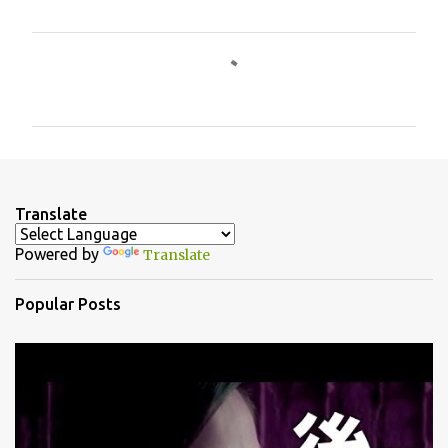
C
o
m
m
e
n
Translate
t
Powered by
Translate
s
Popular Posts