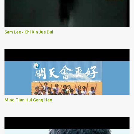
Sam Lee - Chi Xin Jue Dui
Ming Tian Hui Geng Hao