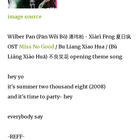
image source
Wilber Pan (Pān Wěi Bò) 潘玮柏 - Xiàrì Fēng 夏日疯
OST
Miss No Good
/ Bu Liang Xiao Hua / (Bù
Liáng Xiào Huā) 不良笑花 opening theme song
hey yo
it's summer two thousand eight (2008)
and it's time to party~ hey
everybody say
-REFF-