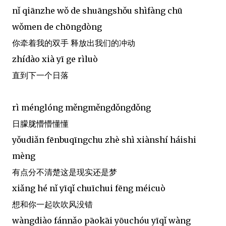
nǐ qiānzhe wǒ de shuāngshǒu shìfàng chū
wǒmen de chōngdòng
你牵着我的双手 释放出我们的冲动
zhídào xià yī ge rìluò
直到下一个日落
rì ménglóng měngměngdǒngdǒng
日朦胧懵懵懂懂
yǒudiǎn fēnbuqīngchu zhè shì xiànshí háishi
mèng
有点分不清楚这是现实还是梦
xiǎng hé nǐ yīqǐ chuīchui fēng méicuò
想和你一起吹吹风没错
wàngdiào fánnǎo pāokāi yōuchóu yīqǐ wàng