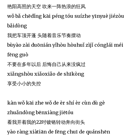
艳阳高照的天空 吹来一阵热浪的狂风
wǒ bǎ chēdǐng kāi péng tóu suízhe yīnyuè jiézòu
bǎidòng
我把车顶开蓬 头随着音乐节奏摆动
bùyào zài duōnián yǐhòu hòuhuǐ zìjǐ cónglái méi
fēng guò
不要在多年以后 后悔自己从来没疯过
xiǎngshòu xiǎoxiǎo de shīkòng
享受小小的失控
kàn wǒ kāi zhe wǒ de èr shí èr cùn dù gè
zhuǎndòng bēnxiàng jiētóu
看我开着我的22吋镀铬转动奔向街头
yào ràng xiàtiān de fēng chuī de quánshēn