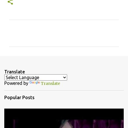
C
o
m
m
e
n
Translate
t
Powered by
Translate
s
Popular Posts