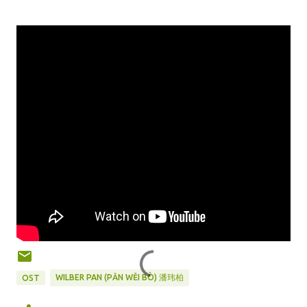
WILBER PAN (PĀN WĚI BÒ) 潘玮柏
OST