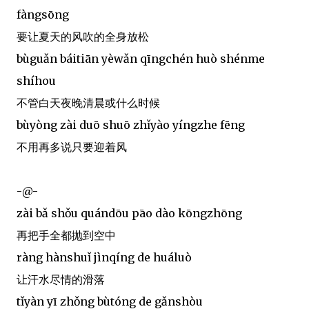
fàngsōng
要让夏天的风吹的全身放松
bùguǎn báitiān yèwǎn qīngchén huò shénme
shíhou
不管白天夜晚清晨或什么时候
bùyòng zài duō shuō zhǐyào yíngzhe fēng
不用再多说只要迎着风
-@-
zài bǎ shǒu quándōu pāo dào kōngzhōng
再把手全都抛到空中
ràng hànshuǐ jìnqíng de huáluò
让汗水尽情的滑落
tǐyàn yī zhǒng bùtóng de gǎnshòu