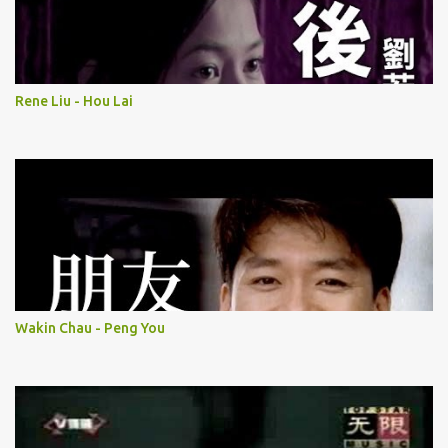
Rene Liu - Hou Lai
Wakin Chau - Peng You