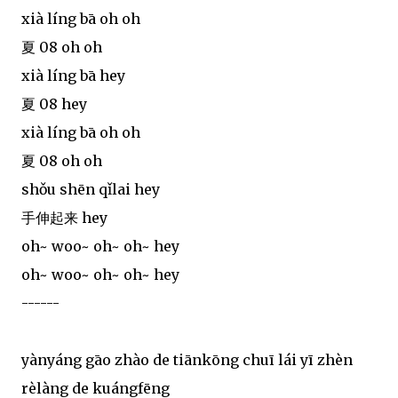
xià líng bā oh oh
夏 08 oh oh
xià líng bā hey
夏 08 hey
xià líng bā oh oh
夏 08 oh oh
shǒu shēn qǐlai hey
手伸起来 hey
oh~ woo~ oh~ oh~ hey
oh~ woo~ oh~ oh~ hey
------
yànyáng gāo zhào de tiānkōng chuī lái yī zhèn
rèlàng de kuángfēng