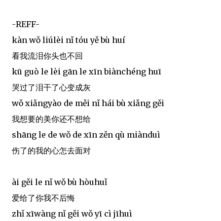
-REFF-
kàn wǒ liúlèi nǐ tóu yě bù huí
看我流泪你头也不回
kū guò le lèi gān le xīn biànchéng huī
哭过了泪干了心变成灰
wǒ xiǎngyào de měi nǐ hái bù xiǎng gěi
我想要的美你还不想给
shāng le de wǒ de xīn zěn qù miànduì
伤了的我的心怎去面对
ài gěi le nǐ wǒ bù hòuhuǐ
爱给了你我不后悔
zhǐ xīwàng nǐ gěi wǒ yī cì jīhuì