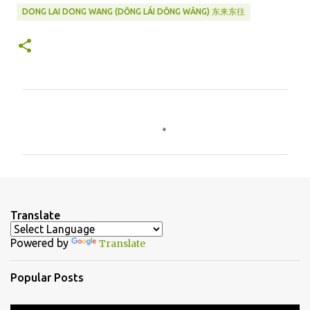
DONG LAI DONG WANG (DŌNG LÁI DŌNG WǍNG) 东来东往
C
o
m
m
e
n
Translate
t
Powered by
Translate
s
Popular Posts