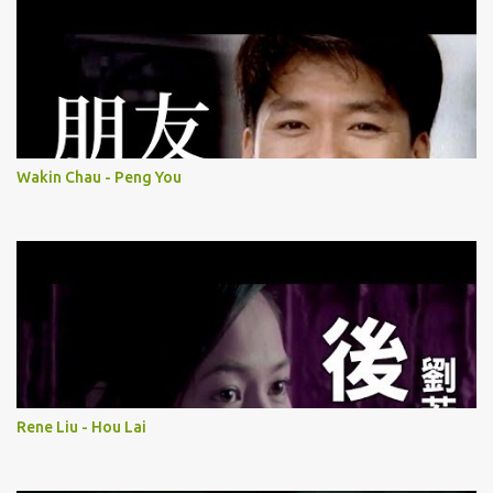
Wakin Chau - Peng You
Rene Liu - Hou Lai