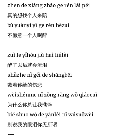
zhēn de xiǎng zhǎo ge rén lái péi
真的想找个人来陪
bù yuànyi yī ge rén hēzuì
不愿意一个人喝醉
zuì le yǐhòu jiù huì liúlèi
醉了以后就会流泪
shǔzhe nǐ gěi de shāngbēi
数着你给的伤悲
wèishénme nǐ zǒng ràng wǒ qiáocuì
为什么你总让我憔悴
bié shuō wǒ de yǎnlèi nǐ wúsuǒwèi
别说我的眼泪你无所谓
---