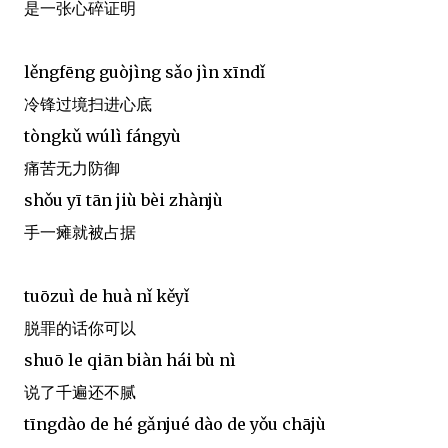
是一张心碎证明
lěngfēng guòjìng sǎo jìn xīndǐ
冷锋过境扫进心底
tòngkǔ wúlì fángyù
痛苦无力防御
shǒu yī tān jiù bèi zhànjù
手一瘫就被占据
tuōzuì de huà nǐ kěyǐ
脱罪的话你可以
shuō le qiān biàn hái bù nì
说了千遍还不腻
tīngdào de hé gǎnjué dào de yǒu chājù