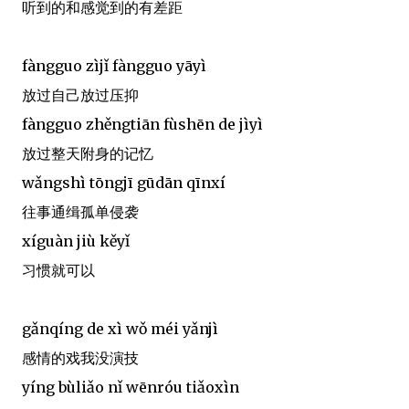
听到的和感觉到的有差距
fàngguo zìjǐ fàngguo yāyì
放过自己放过压抑
fàngguo zhěngtiān fùshēn de jìyì
放过整天附身的记忆
wǎngshì tōngjī gūdān qīnxí
往事通缉孤单侵袭
xíguàn jiù kěyǐ
习惯就可以
gǎnqíng de xì wǒ méi yǎnjì
感情的戏我没演技
yíng bùliǎo nǐ wēnróu tiǎoxìn