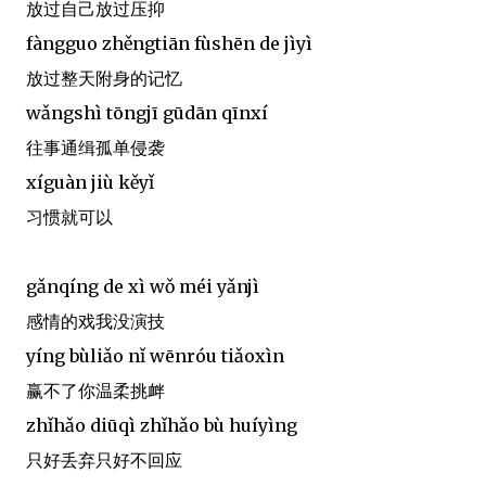
放过自己放过压抑
fàngguo zhěngtiān fùshēn de jìyì
放过整天附身的记忆
wǎngshì tōngjī gūdān qīnxí
往事通缉孤单侵袭
xíguàn jiù kěyǐ
习惯就可以
gǎnqíng de xì wǒ méi yǎnjì
感情的戏我没演技
yíng bùliǎo nǐ wēnróu tiǎoxìn
赢不了你温柔挑衅
zhǐhǎo diūqì zhǐhǎo bù huíyìng
只好丢弃只好不回应