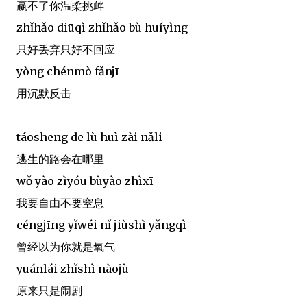
赢不了你温柔挑衅
zhǐhǎo diūqì zhǐhǎo bù huíyìng
只好丢弃只好不回应
yòng chénmò fǎnjī
用沉默反击
táoshēng de lù huì zài nǎli
逃生的路会在哪里
wǒ yào zìyóu bùyào zhìxī
我要自由不要窒息
céngjīng yǐwéi nǐ jiùshì yǎngqì
曾经以为你就是氧气
yuánlái zhǐshì nàojù
原来只是闹剧