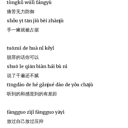
tòngkǔ wúlì fángyù
痛苦无力防御
shǒu yī tān jiù bèi zhànjù
手一瘫就被占据
tuōzuì de huà nǐ kěyǐ
脱罪的话你可以
shuō le qiān biàn hái bù nì
说了千遍还不腻
tīngdào de hé gǎnjué dào de yǒu chājù
听到的和感觉到的有差距
fàngguo zìjǐ fàngguo yāyì
放过自己放过压抑