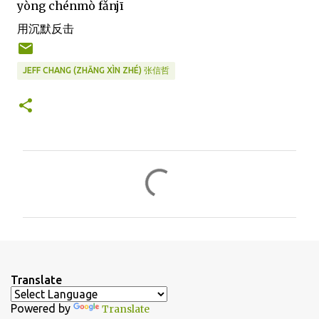
yòng chénmò fǎnjī
用沉默反击
JEFF CHANG (ZHĀNG XÌN ZHÉ) 张信哲
C
o
m
m
e
n
Translate
t
Powered by
Translate
s