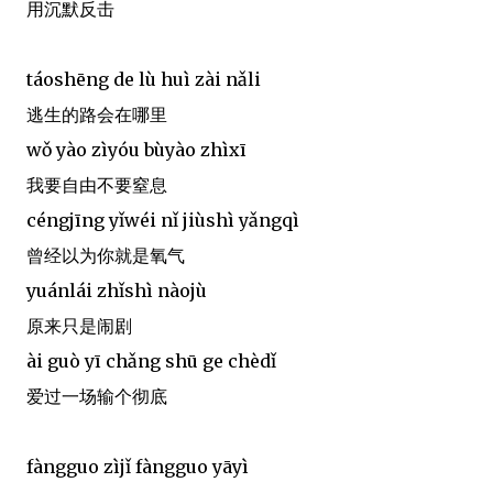
用沉默反击
táoshēng de lù huì zài nǎli
逃生的路会在哪里
wǒ yào zìyóu bùyào zhìxī
我要自由不要窒息
céngjīng yǐwéi nǐ jiùshì yǎngqì
曾经以为你就是氧气
yuánlái zhǐshì nàojù
原来只是闹剧
ài guò yī chǎng shū ge chèdǐ
爱过一场输个彻底
fàngguo zìjǐ fàngguo yāyì