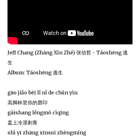
Jeff Chang (Zhāng Xìn Zhé) 张信哲 - Táoshēng 逃
生
Album: Táoshēng 逃生
gāo jiǎo bēi lǐ nǐ de chún yìn
高脚杯里你的唇印
gàishang lěngmò cìqīng
盖上冷漠刺青
shì yī zhāng xīnsuì zhèngmíng