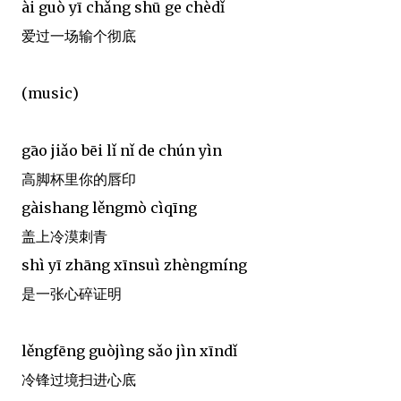
ài guò yī chǎng shū ge chèdǐ
爱过一场输个彻底
(music)
gāo jiǎo bēi lǐ nǐ de chún yìn
高脚杯里你的唇印
gàishang lěngmò cìqīng
盖上冷漠刺青
shì yī zhāng xīnsuì zhèngmíng
是一张心碎证明
lěngfēng guòjìng sǎo jìn xīndǐ
冷锋过境扫进心底