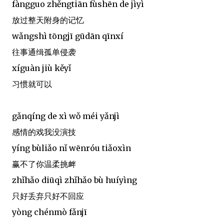
fàngguo zhěngtiān fùshēn de jìyì
放过整天附身的记忆
wǎngshì tōngjī gūdān qīnxí
往事通缉孤单侵袭
xíguàn jiù kěyǐ
习惯就可以
gǎnqíng de xì wǒ méi yǎnjì
感情的戏我没演技
yíng bùliǎo nǐ wēnróu tiǎoxìn
赢不了你温柔挑衅
zhǐhǎo diūqì zhǐhǎo bù huíyìng
只好丢弃只好不回应
yòng chénmò fǎnjī