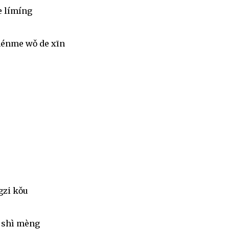
e límíng
hénme wǒ de xīn
gzi kǒu
 shì mèng