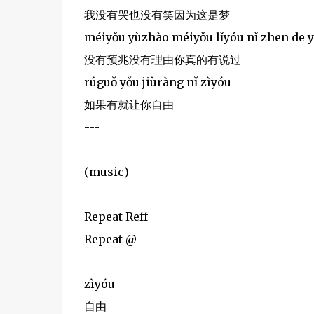
我没有哭也没有笑因为这是梦
méiyǒu yùzhào méiyǒu lǐyóu nǐ zhēn de 
没有预兆没有理由你真的有说过
rúguǒ yǒu jiùràng nǐ zìyóu
如果有就让你自由
---
(music)
Repeat Reff
Repeat @
zìyóu
自由