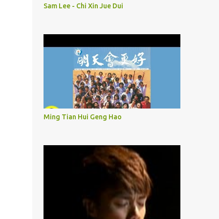
Sam Lee - Chi Xin Jue Dui
Ming Tian Hui Geng Hao