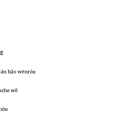
温柔
ūrán hǎo wēnróu
àozhe wǒ
nhòu