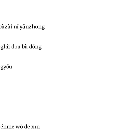
bùzài nǐ yǎnzhōng
glái dōu bù dǒng
ngyǒu
hénme wǒ de xīn