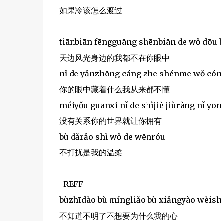
如果冷该怎么渡过
tiānbiān fēngguāng shēnbiān de wǒ dōu 
天边风光身边的我都不在你眼中
nǐ de yǎnzhōng cáng zhe shénme wǒ cón
你的眼中藏着什么我从来都不懂
méiyǒu guānxi nǐ de shìjiè jiùràng nǐ yō
没有关系你的世界就让你拥有
bù dǎrǎo shì wǒ de wēnróu
不打扰是我的温柔
-REFF-
bùzhīdào bù míngliǎo bù xiǎngyào wèis
不知道不明了不想要为什么我的心