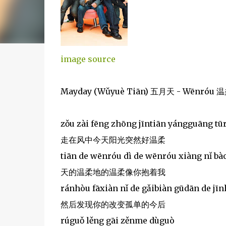
image source
Mayday (Wǔyuè Tiān) 五月天 - Wēnróu 
zǒu zài fēng zhōng jīntiān yángguāng t
走在风中今天阳光突然好温柔
tiān de wēnróu dì de wēnróu xiàng nǐ b
天的温柔地的温柔像你抱着我
ránhòu fāxiàn nǐ de gǎibiàn gūdān de jī
然后发现你的改变孤单的今后
rúguǒ lěng gāi zěnme dùguò