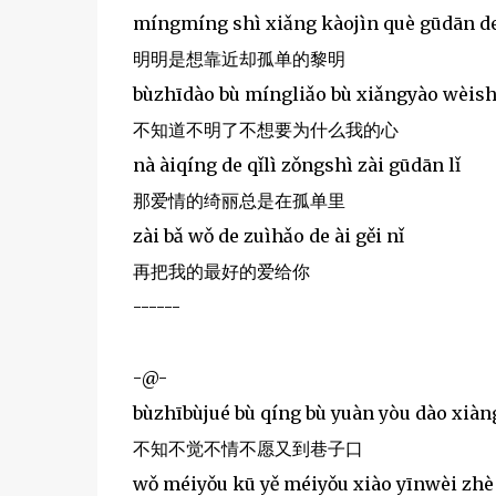
míngmíng shì xiǎng kàojìn què gūdān d
明明是想靠近却孤单的黎明
bùzhīdào bù míngliǎo bù xiǎngyào wèis
不知道不明了不想要为什么我的心
nà àiqíng de qǐlì zǒngshì zài gūdān lǐ
那爱情的绮丽总是在孤单里
zài bǎ wǒ de zuìhǎo de ài gěi nǐ
再把我的最好的爱给你
------
-@-
bùzhībùjué bù qíng bù yuàn yòu dào xiàn
不知不觉不情不愿又到巷子口
wǒ méiyǒu kū yě méiyǒu xiào yīnwèi zhè