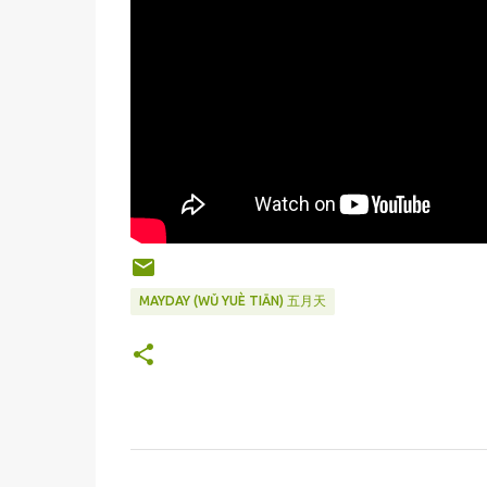
MAYDAY (WǓ YUÈ TIĀN) 五月天
C