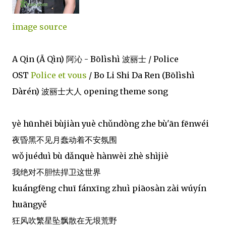
image source
A Qin (Ā Qìn) 阿沁 - Bōlìshì 波丽士 / Police
OST
Police et vous
/ Bo Li Shi Da Ren (Bōlìshì
Dàrén) 波丽士大人 opening theme song
yè hūnhēi bùjiàn yuè chǔndòng zhe bù'ān fēnwéi
夜昏黑不见月蠢动着不安氛围
wǒ juéduì bù dǎnquè hànwèi zhè shìjiè
我绝对不胆怯捍卫这世界
kuángfēng chuī fánxīng zhuì piāosàn zài wúyín
huāngyě
狂风吹繁星坠飘散在无垠荒野