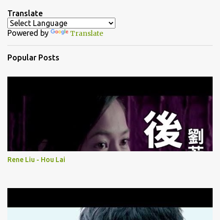
n
Translate
t
Powered by
Translate
s
Popular Posts
Rene Liu - Hou Lai