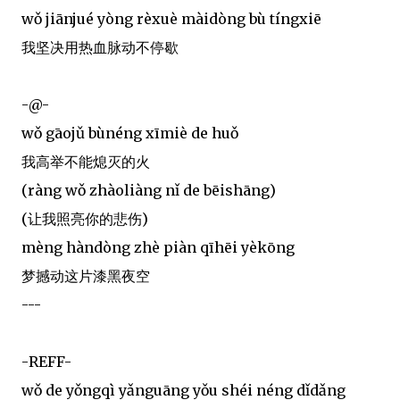
wǒ jiānjué yòng rèxuè màidòng bù tíngxiē
我坚决用热血脉动不停歇
-@-
wǒ gāojǔ bùnéng xīmiè de huǒ
我高举不能熄灭的火
(ràng wǒ zhàoliàng nǐ de bēishāng)
(让我照亮你的悲伤)
mèng hàndòng zhè piàn qīhēi yèkōng
梦撼动这片漆黑夜空
---
-REFF-
wǒ de yǒngqì yǎnguāng yǒu shéi néng dǐdǎng