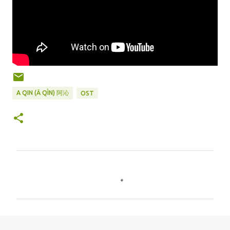
A QIN (Ā QÌN) 阿沁
OST
C
o
m
m
e