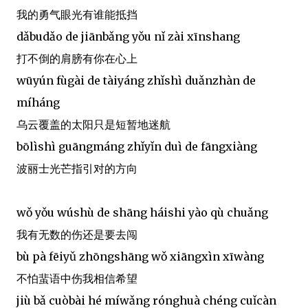
我的勇气眼光有谁能抵挡
dǎbudǎo de jiānbǎng yǒu nǐ zài xīnshang
打不倒的肩膀有你在心上
wūyún fùgài de tàiyáng zhǐshì duǎnzhàn de
míháng
乌云覆盖的太阳只是短暂地迷航
bōlìshì guāngmáng zhǐyǐn duì de fāngxiàng
波丽士光芒指引对的方向
wǒ yǒu wúshù de shāng háishi yào qù chuǎng
我有无数的伤还是要去闯
bù pà fēiyǔ zhōngshāng wǒ xiāngxìn xīwàng
不怕蜚语中伤我相信希望
jiù bǎ cuòbài hé míwǎng rónghuà chéng cuǐcàn