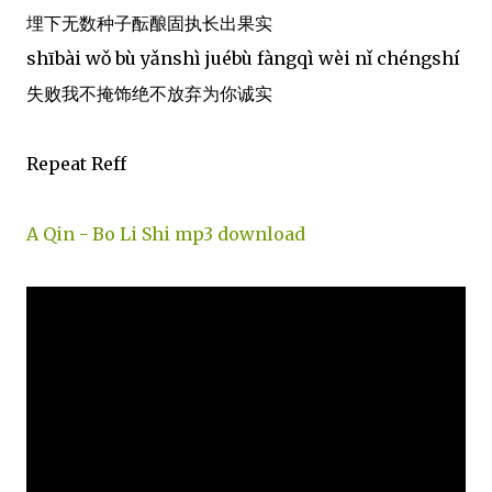
埋下无数种子酝酿固执长出果实
shībài wǒ bù yǎnshì juébù fàngqì wèi nǐ chéngshí
失败我不掩饰绝不放弃为你诚实
Repeat Reff
A Qin - Bo Li Shi mp3 download