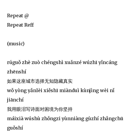
Repeat @
Repeat Reff
(music)
rúguǒ zhè zuò chéngshì xuǎnzé wúzhī yǐncáng
zhēnshí
如果这座城市选择无知隐藏真实
wǒ yòng yǎnlèi xiěshī miànduì kùnjìng wèi nǐ
jiānchí
我用眼泪写诗面对困境为你坚持
máixià wúshù zhǒngzi yùnniàng gùzhí zhǎngchū
guǒshí