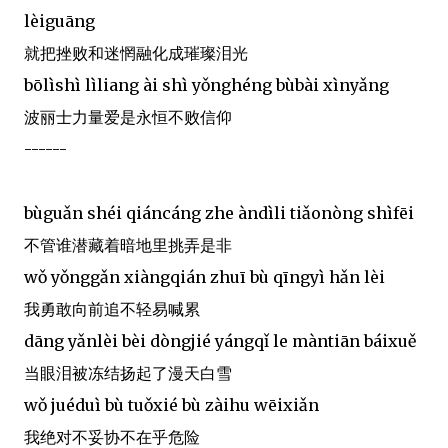
lèiguāng
就把挫败和迷惘融化成璀璨泪光
bōlìshì lìliang ài shì yǒnghéng bùbài xìnyǎng
波丽士力量爱是永恒不败信仰
------
bùguǎn shéi qiáncáng zhe àndìli tiǎonòng shìfēi
不管谁潜藏着暗地里挑弄是非
wǒ yǒnggǎn xiàngqián zhuī bù qīngyì hǎn lèi
我勇敢向前追不轻易喊累
dāng yǎnlèi bèi dòngjié yángqǐ le màntiān báixuě
当眼泪被冻结扬起了漫天白雪
wǒ juéduì bù tuǒxié bù zàihu wēixiǎn
我绝对不妥协不在乎危险