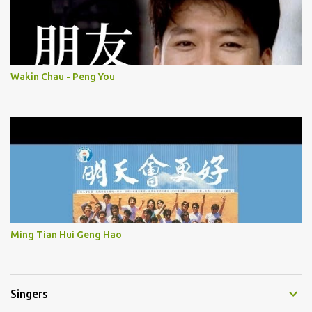
Wakin Chau - Peng You
Ming Tian Hui Geng Hao
Singers