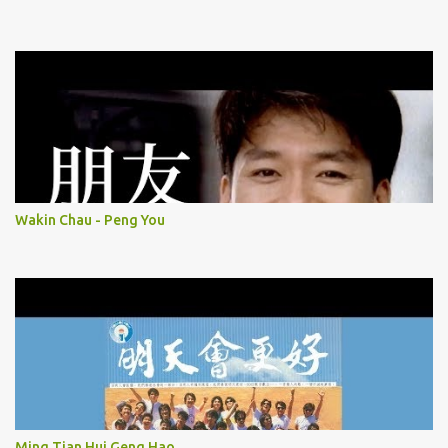
Wakin Chau - Peng You
Ming Tian Hui Geng Hao