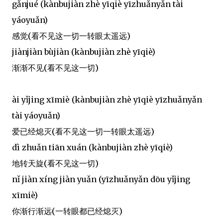
gǎnjué (kànbujiàn zhè yīqiè yīzhuǎnyǎn tài
yáoyuǎn)
感觉(看不见这一切一转眼太遥远)
jiànjiàn bùjiàn (kànbujiàn zhè yīqiè)
渐渐不见(看不见这一切)
ài yǐjing xīmiè (kànbujiàn zhè yīqiè yīzhuǎnyǎn
tài yáoyuǎn)
爱已经熄灭(看不见这一切一转眼太遥远)
dì zhuǎn tiān xuán (kànbujiàn zhè yīqiè)
地转天旋(看不见这一切)
nǐ jiàn xíng jiàn yuǎn (yīzhuǎnyǎn dōu yǐjing
xīmiè)
你渐行渐远(一转眼都已经熄灭)