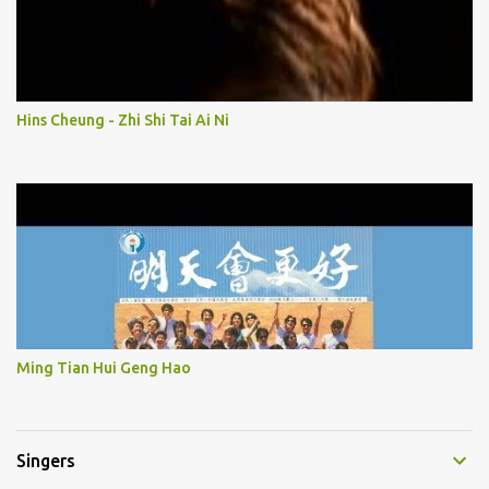
Hins Cheung - Zhi Shi Tai Ai Ni
Ming Tian Hui Geng Hao
Singers