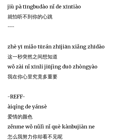
jiù pà tīngbudào nǐ de xīntiào
就怕听不到你的心跳
---
zhè yī miǎo tūrán zhījiān xiǎng zhīdào
这一秒突然之间想知道
wǒ zài nǐ xīnli jiūjìng duō zhòngyào
我在你心里究竟多重要
-REFF-
àiqíng de yánsè
爱情的颜色
zěnme wǒ nǔlì nǐ què kànbujiàn ne
怎么我努力你却看不见呢