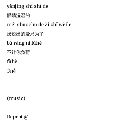
yǎnjing shī shī de
眼睛湿湿的
méi shuōchū de ài zhǐ wèile
没说出的爱只为了
bù ràng nǐ fùhè
不让你负荷
fùhè
负荷
------
(music)
Repeat @