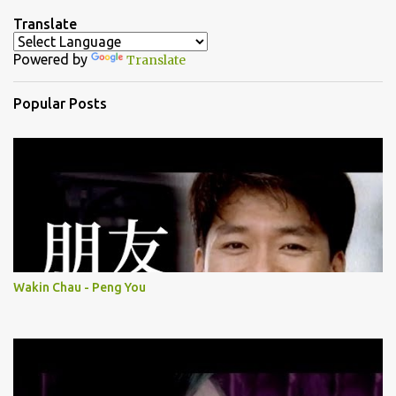
n
Translate
t
Powered by
Translate
s
Popular Posts
Wakin Chau - Peng You