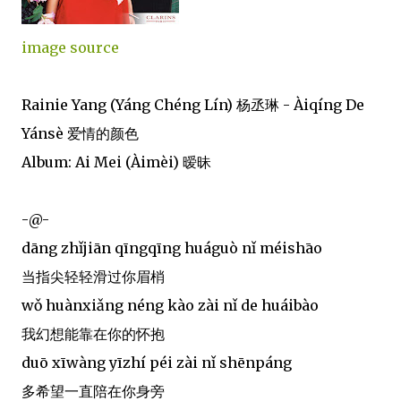
image source
Rainie Yang (Yáng Chéng Lín) 杨丞琳 - Àiqíng De
Yánsè 爱情的颜色
Album: Ai Mei (Àimèi) 暧昧
-@-
dāng zhǐjiān qīngqīng huáguò nǐ méishāo
当指尖轻轻滑过你眉梢
wǒ huànxiǎng néng kào zài nǐ de huáibào
我幻想能靠在你的怀抱
duō xīwàng yīzhí péi zài nǐ shēnpáng
多希望一直陪在你身旁