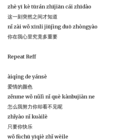
zhè yī kè tūrán zhījiān cái zhīdào
这一刻突然之间才知道
nǐ zài wǒ xīnli jiūjìng duō zhòngyào
你在我心里究竟多重要
Repeat Reff
àiqíng de yánsè
爱情的颜色
zěnme wǒ nǔlì nǐ què kànbujiàn ne
怎么我努力你却看不见呢
zhǐyào nǐ kuàilè
只要你快乐
wǒ fùchū yīqiè zhǐ wèile