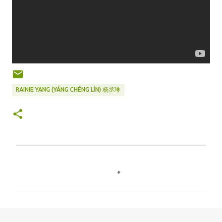
RAINIE YANG (YÁNG CHÉNG LÍN) 杨丞琳
C
o
m
m
e