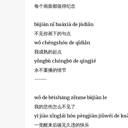
每个画面都值得纪念
bùjiàn nǐ huàxià de jùdiǎn
不见你画下的句点
wǒ chéngshóu de qǐdiǎn
我成熟的起点
yǒngbù chóngbō de qíngjié
永不重播的情节
------
wǒ de bēishāng zěnme bùjiàn le
我的悲伤怎么不见了
yī jiào xǐnglái hòu pèngjiàn jiǔwéi de ku
一觉醒来后碰见久违的快乐