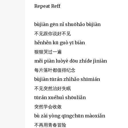
Repeat Reff
bùjiàn gēn nǐ shuōhǎo bùjiàn
不见跟你说好不见
hěnhěn kū guò yī biàn
狠狠哭过一遍
měi piàn luòyè dōu zhíde jìniàn
每片落叶都值得纪念
bùjiàn tūrán zhìhǎo shīmián
不见突然治好失眠
tūrán xuéhuì shōuliǎn
突然学会收敛
bù zài yòng qīngchūn màoxiǎn
不再用青春冒险