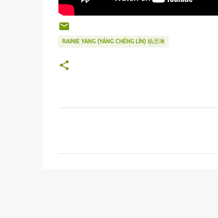
RAINIE YANG (YÁNG CHÉNG LÍN) 杨丞琳
C
o
m
m
e
n
t