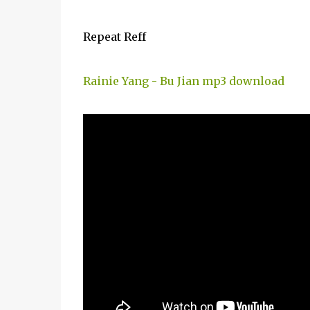
Repeat Reff
Rainie Yang - Bu Jian mp3 download