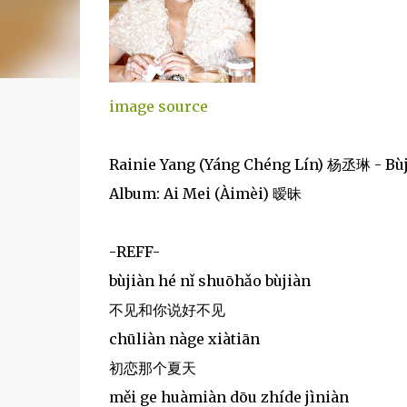
image source
Rainie Yang (Yáng Chéng Lín) 杨丞琳 - B
Album: Ai Mei (Àimèi) 暧昧
-REFF-
bùjiàn hé nǐ shuōhǎo bùjiàn
不见和你说好不见
chūliàn nàge xiàtiān
初恋那个夏天
měi ge huàmiàn dōu zhíde jìniàn