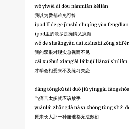
wǒ yǐwéi ài dōu nánmiǎn kělián
我以为爱都难免可怜
ipod lǐ de gē jìnshì chīqíng yòu fēngdiān
ipod里的歌尽是痴情又疯癫
wǒ de shuāngyǎn duì xiànshí zǒng shì'ér
我的双眼对现实总视而不见
cái xuéhuì xiāng'ài láibují liànxí shīliàn
才学会相爱来不及练习失恋
dāng tòngkǔ tài duō jiù yīnggāi fàngshǒ
当痛苦太多就应该放手
yuánlái zhǎngdà nà yī zhǒng tòng shéi d
原来长大那一种痛谁都无法敷衍