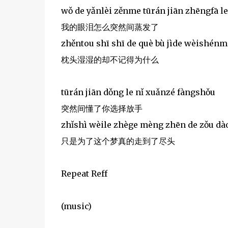
wǒ de yǎnlèi zěnme tūrán jiān zhēngfā le
我的眼泪怎么突然间蒸发了
zhěntou shī shī de què bù jìde wèishénm
枕头湿湿的却不记得为什么
tūrán jiān dǒng le nǐ xuǎnzé fàngshǒu
突然间懂了你选择放手
zhǐshì wèile zhège mèng zhēn de zǒu dào
只是为了这个梦真的走到了尽头
Repeat Reff
(music)