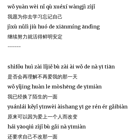
wǒ yuàn wèi nǐ qù xuéxí wàngjì zìjǐ
我愿为你去学习忘记自己
jìxù nǔlì jiù huó de xiānmíng āndìng
继续努力就活得鲜明安定
------
shìfǒu huì zài lǐjiě bù zài ài wǒ de nà yī tiān
是否会再理解不再爱我的那一天
wǒ yǐjing huàn le mòshēng de yīmiàn
我已经换了陌生的一面
yuánlái kěyǐ yīnwèi àishang yī ge rén ér gǎibiàn
原来可以因为爱上一个人而改变
hái yāoqiú zìjǐ bù gǎi nà yīmiàn
还要求自己不改那一面