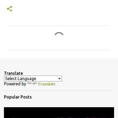
C
o
m
m
e
n
Translate
t
Powered by
Translate
s
Popular Posts