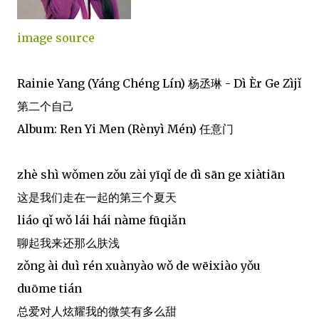
image source
Rainie Yang (Yáng Chéng Lín) 杨丞琳 - Dì Èr Ge Zìjǐ
第二个自己
Album: Ren Yi Men (Rènyì Mén) 任意门
zhè shì wǒmen zǒu zài yīqǐ de dì sān ge xiàtiān
这是我们走在一起的第三个夏天
liáo qǐ wǒ lái hái nàme fūqiǎn
聊起我来还那么肤浅
zǒng ài duì rén xuànyào wǒ de wēixiào yǒu
duōme tián
总爱对人炫耀我的微笑有多么甜