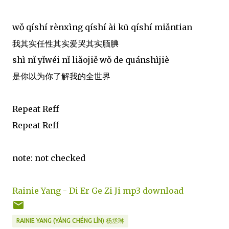
wǒ qíshí rènxìng qíshí ài kū qíshí miǎntian
我其实任性其实爱哭其实腼腆
shì nǐ yǐwéi nǐ liǎojiě wǒ de quánshìjiè
是你以为你了解我的全世界
Repeat Reff
Repeat Reff
note: not checked
Rainie Yang - Di Er Ge Zi Ji mp3 download
RAINIE YANG (YÁNG CHÉNG LÍN) 杨丞琳