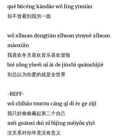
què bùcéng kàndào wǒ lìng yīmiàn
却不曾看到我另一面
wǒ xǐhuan dōngtiān xǐhuan yīnyuè xǐhuan
màoxiǎn
我喜欢冬天喜欢音乐喜欢冒险
bié zǒng yǐwéi nǐ ài de jiùshì quánshìjiè
别总以为你爱的就是全世界
-REFF-
wǒ zhǐhǎo tōutōu cáng qǐ dì èr ge zìjǐ
我只好偷偷藏起第二个自己
méi guānxi duì nǐ bìjìng méiyǒu yìyì
没关系对你毕竟没有意义