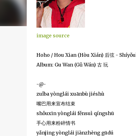
image source
Hoho / Hou Xian (Hòu Xián) 后弦 - Shíy
Album: Gu Wan (Gǔ Wán) 古 玩
-@-
zuǐba yònglái xuānbù jiéshù
嘴巴用来宣布结束
shǒuxīn yònglái fěnsuì qíngshū
手心用来粉碎情书
yǎnjing yònglái jiànzhèng gūdú