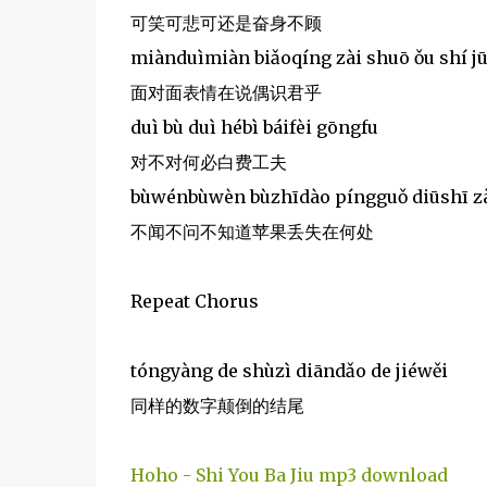
可笑可悲可还是奋身不顾
miànduìmiàn biǎoqíng zài shuō ǒu shí j
面对面表情在说偶识君乎
duì bù duì hébì báifèi gōngfu
对不对何必白费工夫
bùwénbùwèn bùzhīdào píngguǒ diūshī z
不闻不问不知道苹果丢失在何处
Repeat Chorus
tóngyàng de shùzì diāndǎo de jiéwěi
同样的数字颠倒的结尾
Hoho - Shi You Ba Jiu mp3 download