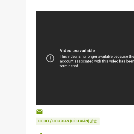
HOHO / HOU XIAN (HÒU XIÁN) 后弦