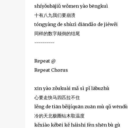
shíyǒubājiǔ wǒmen yào bēngkuì
十有八九我们要崩溃
tóngyàng de shùzì diāndǎo de jiéwěi
同样的数字颠倒的结尾
----------
Repeat @
Repeat Chorus
xīn yào zǒukuài mǎ sì pǐ lābuzhù
心要走快马四匹拉不住
lěng de tiān běijíquān zuān mù qǔ wēndù
冷的天北极圈钻木取温度
kěxiào kěbēi kě háishi fèn shēn bù gù