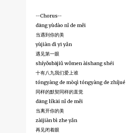
--Chorus--
dāng yùdào nǐ de měi
当遇到你的美
yùjiàn dì yī yǎn
遇见第一眼
shíyǒubājiǔ wǒmen àishang shéi
十有八九我们爱上谁
tóngyàng de mòqì tóngyàng de zhíjué
同样的默契同样的直觉
dāng líkāi nǐ de měi
当离开你的美
zàijiàn bì zhe yǎn
再见闭着眼