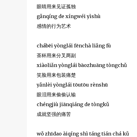
眼睛用来见证孤独
gǎnqíng de xíngwéi yìshù
感情的行为艺术
chábēi yònglái fēnchà liǎng fù
茶杯用来分叉两副
xiàoliǎn yònglái bāozhuāng tòngchǔ
笑脸用来包装痛楚
yǎnlèi yònglái tōutōu rènshū
眼泪用来偷偷认输
chéngjiù jiānqiáng de tòngkǔ
成就坚强的痛苦
wǒ zhīdao àiqíng shì táng tián chá kǔ