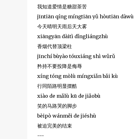
我知道爱情是糖甜茶苦
jīntiān qíng míngtiān yǔ hòutiān dàwù
今天晴明天雨后天大雾
xiāngyān dàitì dǐngliángzhù
香烟代替顶梁柱
jīnchí bùyào tóuxiáng shì wǔrǔ
矜持不要投降是侮辱
xíng tóng mòlù míngxiǎn bǎi kù
行同陌路明显摆酷
xiào de mǎlù kū de jiǎobù
笑的马路哭的脚步
bèipò wánměi de jiéshù
被迫完美的结束
---