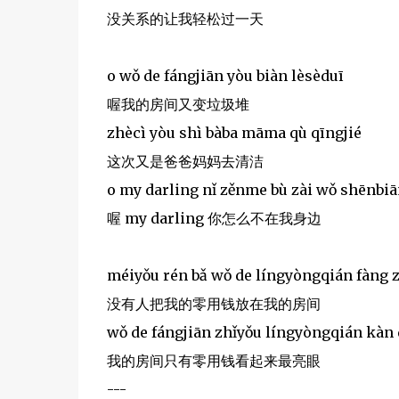
没关系的让我轻松过一天
o wǒ de fángjiān yòu biàn lèsèduī
喔我的房间又变垃圾堆
zhècì yòu shì bàba māma qù qīngjié
这次又是爸爸妈妈去清洁
o my darling nǐ zěnme bù zài wǒ shēnbi
喔 my darling 你怎么不在我身边
méiyǒu rén bǎ wǒ de língyòngqián fàng z
没有人把我的零用钱放在我的房间
wǒ de fángjiān zhǐyǒu língyòngqián kàn q
我的房间只有零用钱看起来最亮眼
---