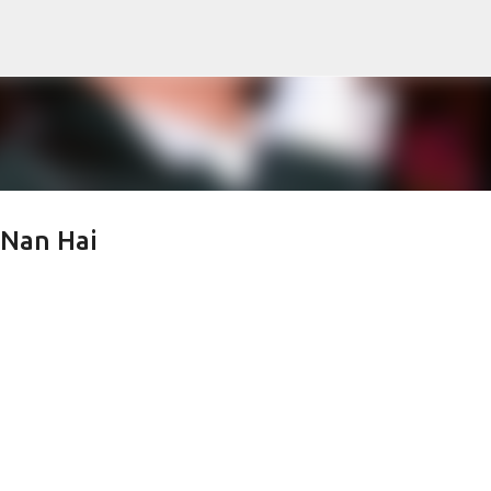
Skip to main content
 Nan Hai