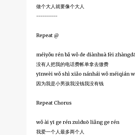
做个大人就要像个大人
----------
Repeat @
méiyǒu rén bǎ wǒ de diànhuà fèi zhàngdā
没有人把我的电话费帐单拿去缴费
yīnwèi wǒ shì xiǎo nánhái wǒ méiqián w
因为我是小男孩我没钱我没有钱
Repeat Chorus
wǒ ài yī ge rén zuìduō liǎng ge rén
我爱一个人最多两个人