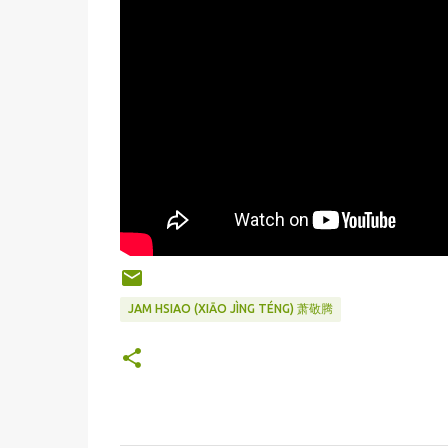
JAM HSIAO (XIĀO JÌNG TÉNG) 萧敬腾