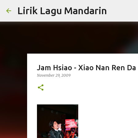
Lirik Lagu Mandarin
Jam Hsiao - Xiao Nan Ren Da
November 29, 2009