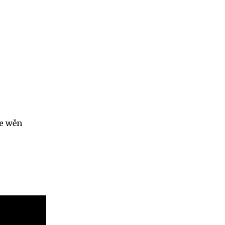
de wěn