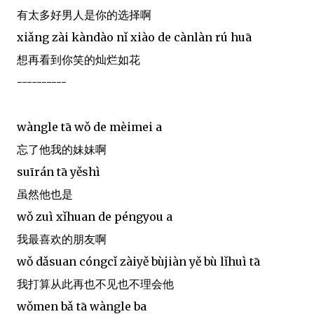
有太多好男人是你的选择啊
xiǎng zài kàndào nǐ xiào de cànlàn rú huā
想再看到你笑的灿烂如花
----------
wàngle tā wǒ de mèimei a
忘了他我的妹妹啊
suīrán tā yěshì
虽然他也是
wǒ zuì xǐhuan de péngyou a
我最喜欢的朋友啊
wǒ dǎsuan cóngcǐ zàiyě bùjiàn yě bù lǐhuì tā
我打算从此再也不见也不理会他
wǒmen bǎ tā wàngle ba