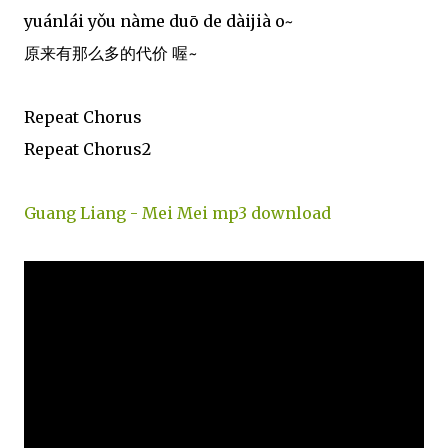
yuánlái yǒu nàme duō de dàijià o~
原来有那么多的代价 喔~
Repeat Chorus
Repeat Chorus2
Guang Liang - Mei Mei mp3 download