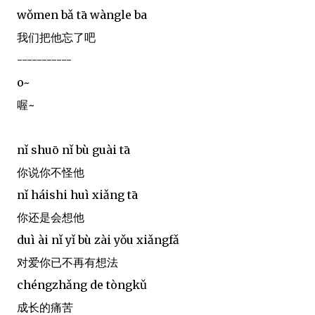
wǒmen bǎ tā wàngle ba
我们把他忘了吧
-----------
o~
喔~
nǐ shuō nǐ bù guài tā
你说你不怪他
nǐ háishi huì xiǎng tā
你还是会想他
duì ài nǐ yǐ bù zài yǒu xiǎngfǎ
对爱你已不再有想法
chéngzhǎng de tòngkǔ
成长的痛苦