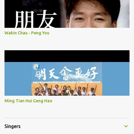
Wakin Chau - Peng You
Ming Tian Hui Geng Hao
Singers