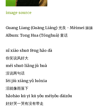
image source
Guang Liang (Guāng Liáng) 光良 - Mèimei 妹妹
Album: Tong Hua (Tónghuà) 童话
nǐ xiào shuō fēng hǎo dà
你笑说风好大
méi shuō liǎng jù huà
没说两句话
lèi jiù xiàng yǔ luòxia
泪就像雨落下
hǎohāo kū yī kū yǒu méiyǒu dàizǒu
好好哭一哭有没有带走