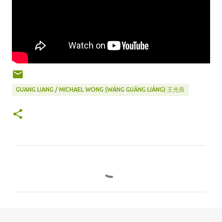
GUANG LIANG / MICHAEL WONG (WÁNG GUĀNG LIÁNG) 王光良
C
o
m
m
e