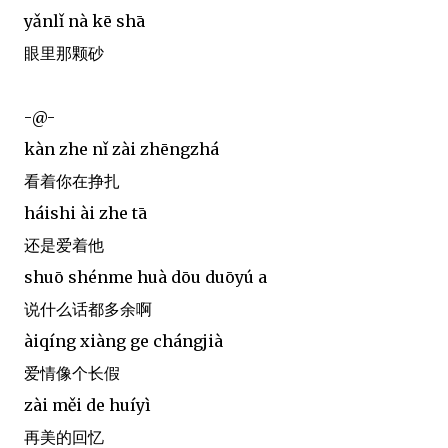
yǎnlǐ nà kē shā
眼里那颗砂
-@-
kàn zhe nǐ zài zhēngzhá
看着你在挣扎
háishi ài zhe tā
还是爱着他
shuō shénme huà dōu duōyú a
说什么话都多余啊
àiqíng xiàng ge chángjià
爱情像个长假
zài měi de huíyì
再美的回忆