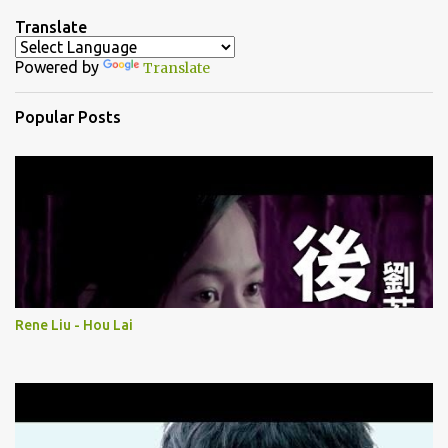
n
Translate
t
Powered by
Translate
s
Popular Posts
Rene Liu - Hou Lai