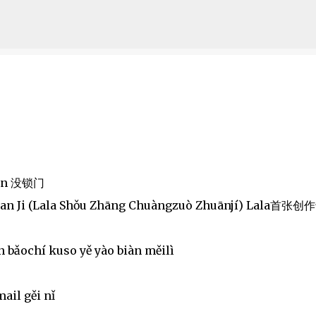
Skip to main content
mén 没锁门
uan Ji (Lala Shǒu Zhāng Chuàngzuò Zhuānjí) Lala首张
bǎochí kuso yě yào biàn měilì
ail gěi nǐ