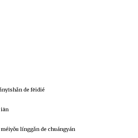
ǎnyīshǎn de fēidié
jiān
i méiyǒu línggǎn de chuángyán