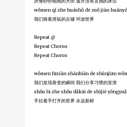
厌倦吵吵闹闹的大街 逃开没有灵感的床沿
wǒmen qí zhe huáshǔ de zuǒ jiàn huányó
我们骑着滑鼠的左键 环游世界
Repeat @
Repeat Chorus
Repeat Chorus
wǒmen fāxiàn shànbiàn de shùnjiān wǒm
我们发现善变的瞬间 我们分享习惯的宣泄
shǒu lā zhe shǒu dǎkāi de shìjiè yǒngyu
手拉着手打开的世界 永远新鲜