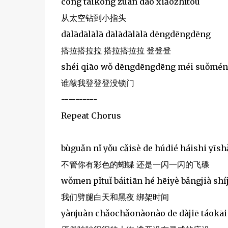
cóng tàikōng zuān dào xiǎozhǐtou
从太空钻到小指头
dālādālālā dālādālālā dēngdēngdēng
搭拉搭拉拉 搭拉搭拉拉 登登登
shéi qiāo wǒ dēngdēngdēng méi suǒmén
谁敲我登登登没锁门
----------
Repeat Chorus
bùguǎn nǐ yǒu cǎisè de húdié háishi yīsh
不管你有彩色的蝴蝶 还是一闪一闪的飞碟
wǒmen pǐtuǐ báitiān hé hēiyè bǎngjià shí
我们劈腿白天和黑夜 绑架时间
yànjuàn chǎochǎonàonào de dàjiē táokā