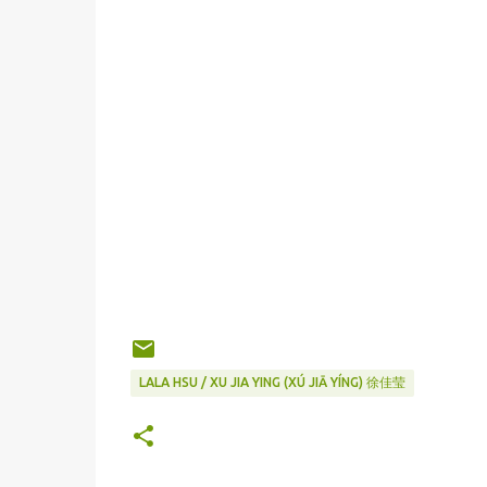
LALA HSU / XU JIA YING (XÚ JIĀ YÍNG) 徐佳莹