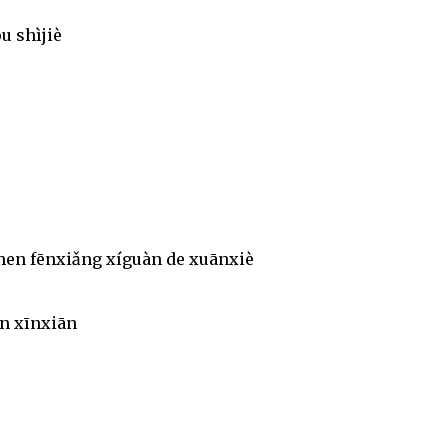
u shìjiè
en fēnxiǎng xíguàn de xuānxiè
ǎn xīnxiān