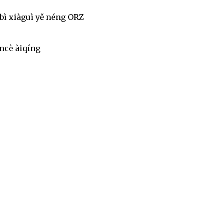
bì xiàguì yě néng ORZ
ēncè àiqíng