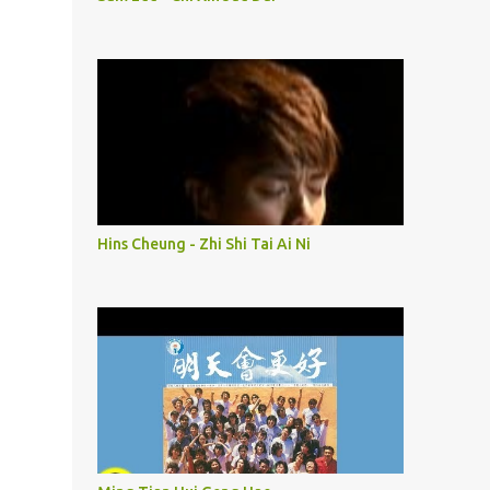
Hins Cheung - Zhi Shi Tai Ai Ni