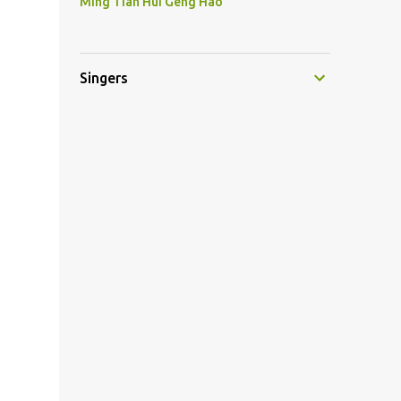
Ming Tian Hui Geng Hao
Singers