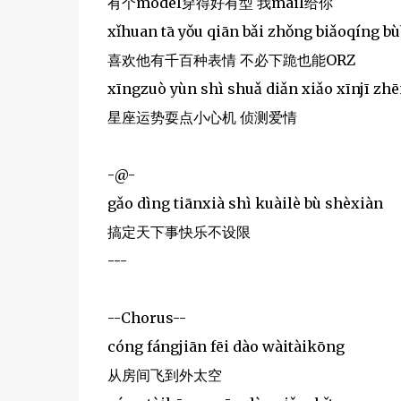
有个model穿得好有型 我mail给你
xǐhuan tā yǒu qiān bǎi zhǒng biǎoqíng bù
喜欢他有千百种表情 不必下跪也能ORZ
xīngzuò yùn shì shuǎ diǎn xiǎo xīnjī zh
星座运势耍点小心机 侦测爱情
-@-
gǎo dìng tiānxià shì kuàilè bù shèxiàn
搞定天下事快乐不设限
---
--Chorus--
cóng fángjiān fēi dào wàitàikōng
从房间飞到外太空