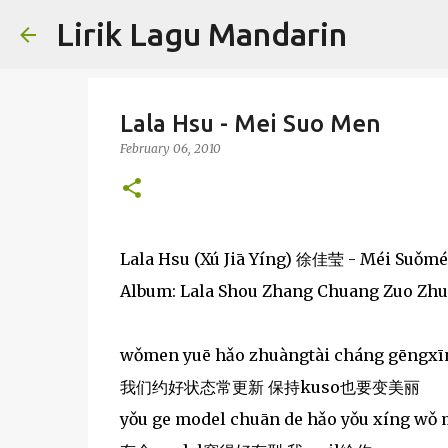
Lirik Lagu Mandarin
Lala Hsu - Mei Suo Men
February 06, 2010
Lala Hsu (Xú Jiā Yíng) 徐佳莹 - Méi Suǒ
Album: Lala Shou Zhang Chuang Zuo Zh
wǒmen yuē hǎo zhuàngtài cháng gēngxīn 
我们约好状态常更新 保持kuso也要变美丽
yǒu ge model chuān de hǎo yǒu xíng wǒ m