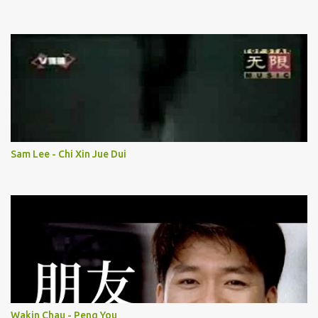
Sam Lee - Chi Xin Jue Dui
Wakin Chau - Peng You