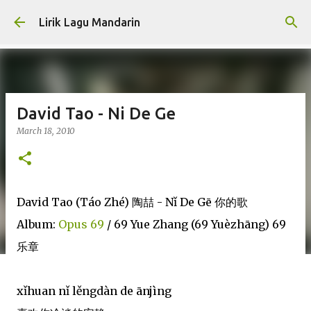
Skip to main content
Lirik Lagu Mandarin
David Tao - Ni De Ge
March 18, 2010
David Tao (Táo Zhé) 陶喆 - Nǐ De Gē 你的歌
Album:
Opus 69
/ 69 Yue Zhang (69 Yuèzhāng) 69
乐章
xǐhuan nǐ lěngdàn de ānjìng