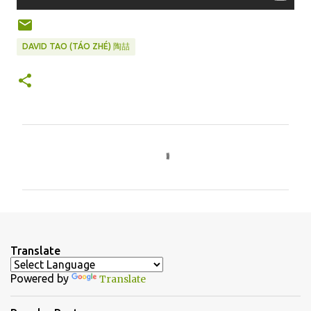
DAVID TAO (TÁO ZHÉ) 陶喆
C
o
m
m
e
n
Translate
t
Powered by
Translate
s