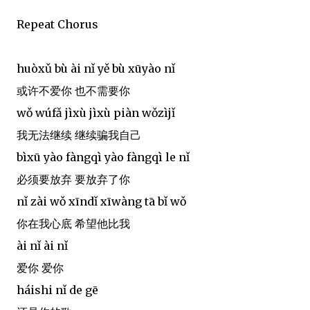
Repeat Chorus
huòxǔ bù ài nǐ yě bù xūyào nǐ
或许不爱你 也不需要你
wǒ wúfǎ jìxù jìxù piàn wǒzìjǐ
我无法继续 继续骗我自己
bìxū yào fàngqì yào fàngqì le nǐ
必须要放弃 要放弃了你
nǐ zài wǒ xīndǐ xīwàng tā bǐ wǒ
你在我心底 希望他比我
ài nǐ ài nǐ
爱你 爱你
háishi nǐ de gē