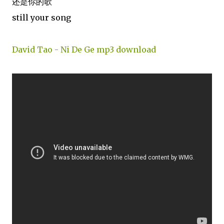
还是你的歌
still your song
David Tao - Ni De Ge mp3 download