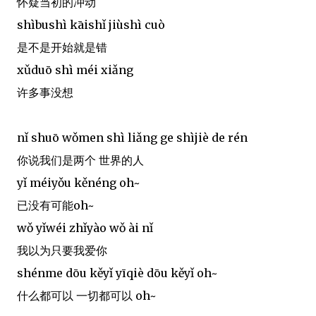
怀疑当初的冲动
shìbushì kāishǐ jiùshì cuò
是不是开始就是错
xǔduō shì méi xiǎng
许多事没想
nǐ shuō wǒmen shì liǎng ge shìjiè de rén
你说我们是两个 世界的人
yǐ méiyǒu kěnéng oh~
已没有可能oh~
wǒ yǐwéi zhǐyào wǒ ài nǐ
我以为只要我爱你
shénme dōu kěyǐ yīqiè dōu kěyǐ oh~
什么都可以 一切都可以 oh~