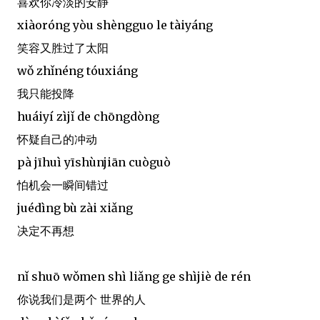
喜欢你冷淡的安静
xiàoróng yòu shèngguo le tàiyáng
笑容又胜过了太阳
wǒ zhǐnéng tóuxiáng
我只能投降
huáiyí zìjǐ de chōngdòng
怀疑自己的冲动
pà jīhuì yīshùnjiān cuòguò
怕机会一瞬间错过
juédìng bù zài xiǎng
决定不再想
nǐ shuō wǒmen shì liǎng ge shìjiè de rén
你说我们是两个 世界的人