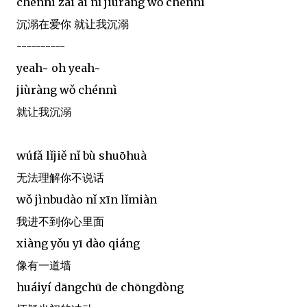
chénnì zài ài nǐ jiùràng wǒ chénnì
沉溺在爱你 就让我沉溺
----------
yeah~ oh yeah~
jiùràng wǒ chénnì
就让我沉溺
wúfǎ lǐjiě nǐ bù shuōhuà
无法理解你不说话
wǒ jìnbudào nǐ xīn lǐmiàn
我进不到你心里面
xiàng yǒu yī dào qiáng
像有一道墙
huáiyí dāngchū de chōngdòng